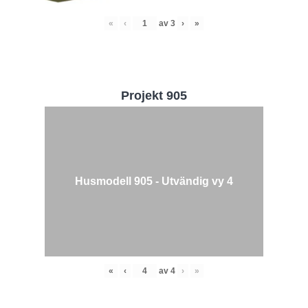
«
‹
av
3
›
»
Projekt 905
Husmodell 905 - Utvändig vy 4
«
‹
av
4
›
»