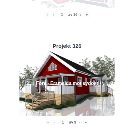
«
‹
av
16
›
»
Projekt 326
Före - Framsida mot sydost
«
‹
av
9
›
»