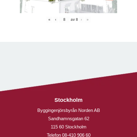
«
‹
av
8
›
»
Stockholm
Byggingenjörsbyrån Norden AB
Sandhamnsgatan 62
115 60 Stockholm
Telefon
08-410 906 60