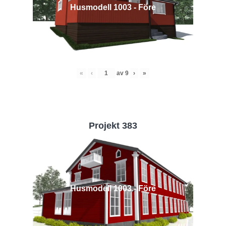
Husmodell 1003 - Före
«
‹
av
9
›
»
Projekt 383
Husmodell 1003 - Före