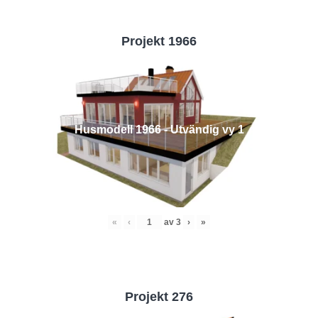
Projekt 1966
Husmodell 1966 - Utvändig vy 1
«
‹
av
3
›
»
Projekt 276