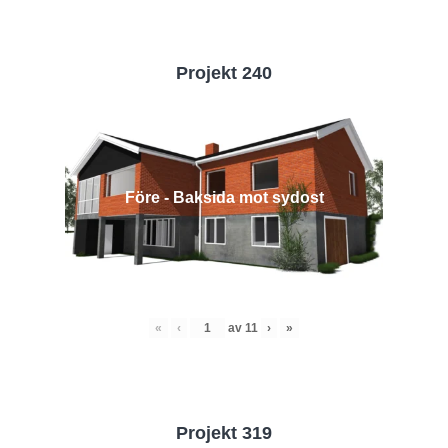
Projekt 240
Före - Baksida mot sydost
«
‹
av
11
›
»
Projekt 319