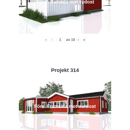
Före - Baksida mot sydost
«
‹
av
10
›
»
Projekt 314
Före -Framsida mot nordost