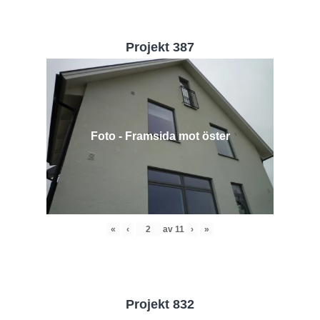
Projekt 387
Foto - Framsida mot öster
«
‹
av
11
›
»
Projekt 832