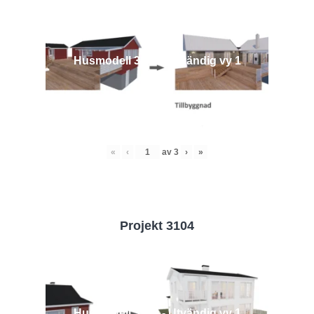
Husmodell 3442 - Utvändig vy 1
«
‹
av
3
›
»
Projekt 3104
Husmodell 3104 - Utvändig vy 1