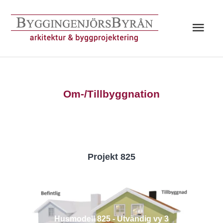
Hoppa
till
Huv
innehåll
Om-/Tillbyggnation
Projekt 825
Husmodell 825 - Utvändig vy 3