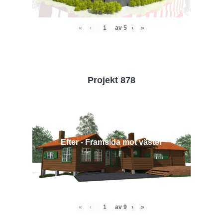
«
‹
av
5
›
»
Projekt 878
Efter - Framsida mot väster
«
‹
av
9
›
»