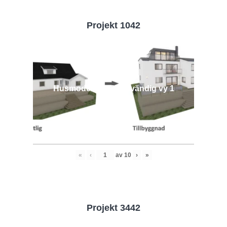
Projekt 1042
Husmodell 1042 - Utvändig vy 1
«
‹
av
10
›
»
Projekt 3442