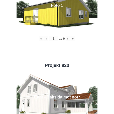
Foto 1
«
‹
av
9
›
»
Projekt 923
Efter - Baksida mot norr