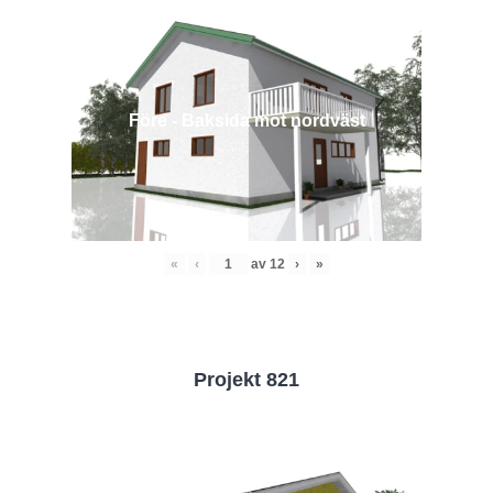
Före - Baksida mot nordväst
«
‹
av
12
›
»
Projekt 821