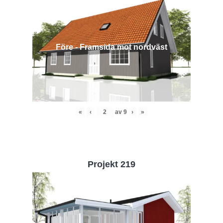
Före - Framsida mot nordväst
«
‹
av
9
›
»
Projekt 219