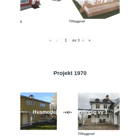
«
‹
av
3
›
»
Projekt 1970
Husmodell 1970 - Utvändig vy 3