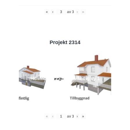
«
‹
av
3
›
»
Projekt 2314
Husmodell 2314 - Utvändig vy 1
«
‹
av
3
›
»