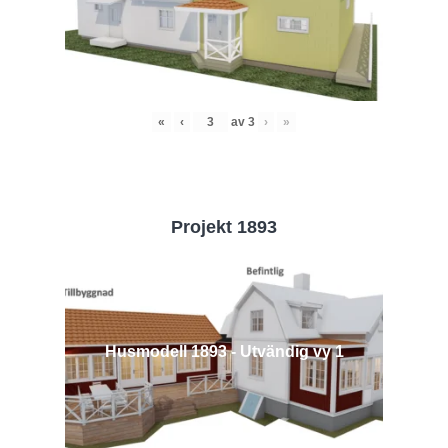
«
‹
av
3
›
»
Projekt 1893
Husmodell 1893 - Utvändig vy 1