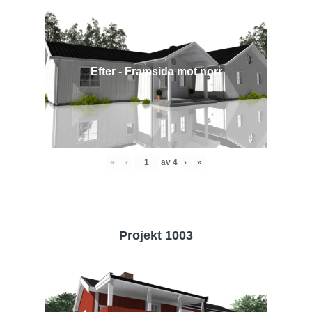
Efter - Framsida mot norr
«
‹
av
4
›
»
Projekt 1003