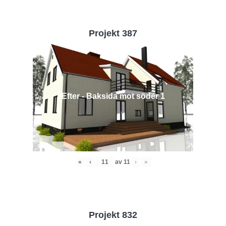
Projekt 387
Efter - Baksida mot söder 1
«
‹
av
11
›
»
Projekt 832