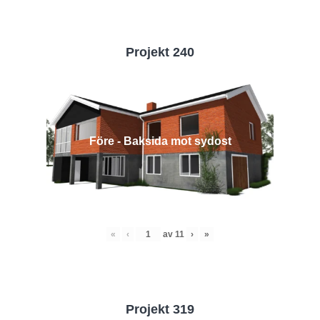
Projekt 240
Före - Baksida mot sydost
«
‹
av
11
›
»
Projekt 319