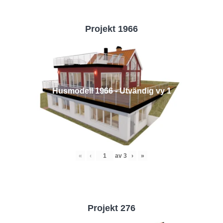
Projekt 1966
Husmodell 1966 - Utvändig vy 1
«
‹
av
3
›
»
Projekt 276