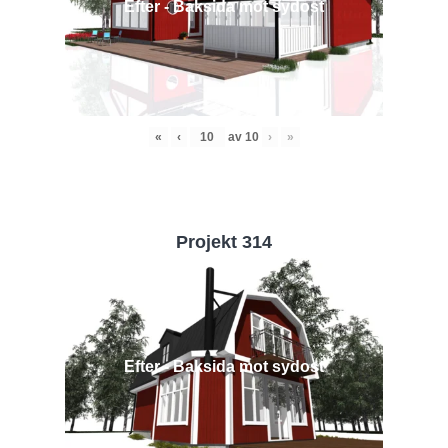
Efter - Baksida mot sydost
«
‹
av
10
›
»
Projekt 314
Efter - Baksida mot sydost