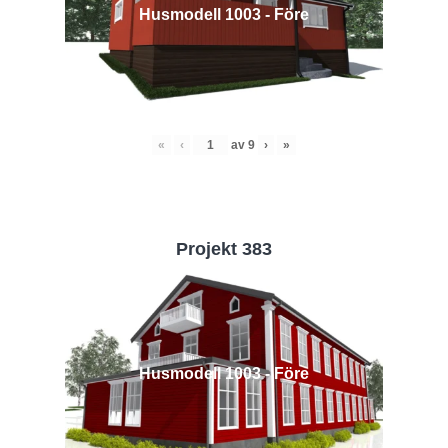
Husmodell 1003 - Före
«
‹
av
9
›
»
Projekt 383
Husmodell 1003 - Före