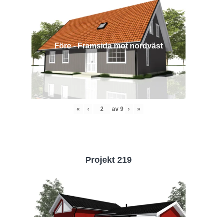
Före - Framsida mot nordväst
«
‹
av
9
›
»
Projekt 219