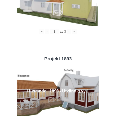
«
‹
av
3
›
»
Projekt 1893
Husmodell 1893 - Utvändig vy 1