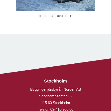
«
‹
av
8
›
»
Stockholm
Byggingenjörsbyrån Norden AB
Sandhamnsgatan 62
115 60 Stockholm
Telefon
08-410 906 60