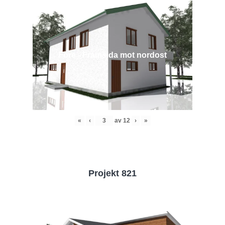
Före - Framsida mot nordost
«
‹
av
12
›
»
Projekt 821