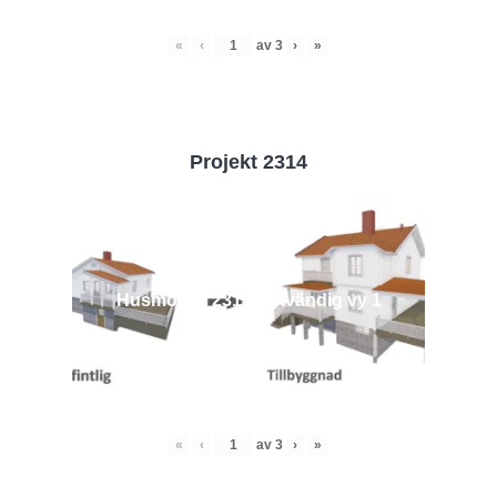
«
‹
av
3
›
»
Projekt 2314
Husmodell 2314 - Utvändig vy 1
«
‹
av
3
›
»