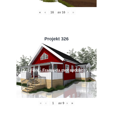
«
‹
av
16
›
»
Projekt 326
Före - Framsida mot sydost
«
‹
av
9
›
»