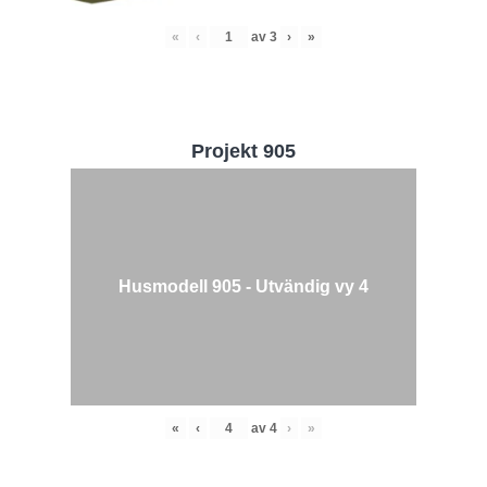
«
‹
av
3
›
»
Projekt 905
Husmodell 905 - Utvändig vy 4
«
‹
av
4
›
»