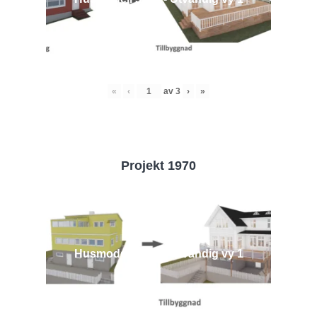
«
‹
av
3
›
»
Projekt 1970
Husmodell 1970 - Utvändig vy 1