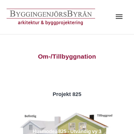
Hoppa
till
Huv
innehåll
Om-/Tillbyggnation
Projekt 825
Husmodell 825 - Utvändig vy 3