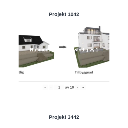
Projekt 1042
Husmodell 1042 - Utvändig vy 1
«
‹
av
10
›
»
Projekt 3442