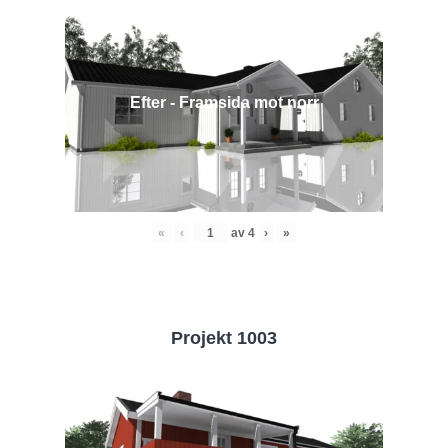
Efter - Framsida mot norr
«
‹
av
4
›
»
Projekt 1003