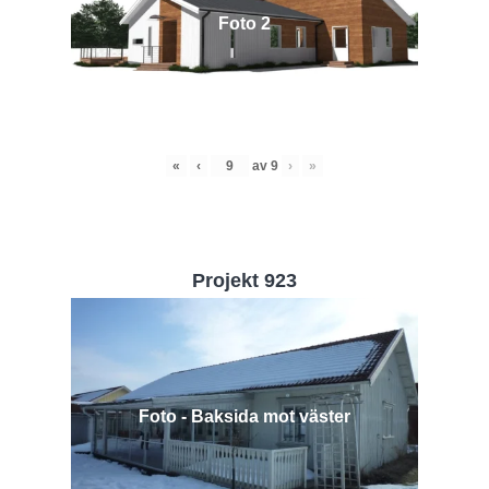
Foto 2
«
‹
av
9
›
»
Projekt 923
Foto - Baksida mot väster