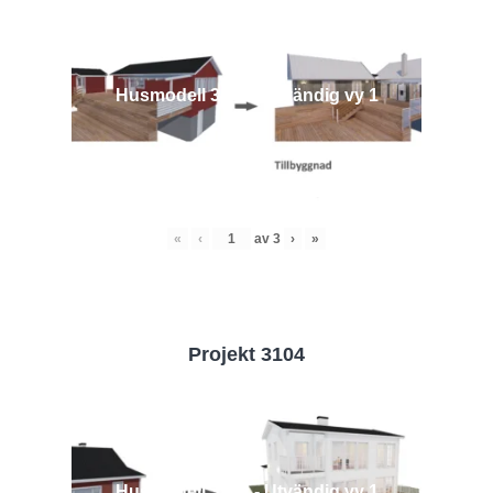
Husmodell 3442 - Utvändig vy 1
«
‹
av
3
›
»
Projekt 3104
Husmodell 3104 - Utvändig vy 1