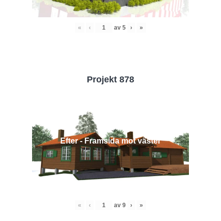
«
‹
av
5
›
»
Projekt 878
Efter - Framsida mot väster
«
‹
av
9
›
»