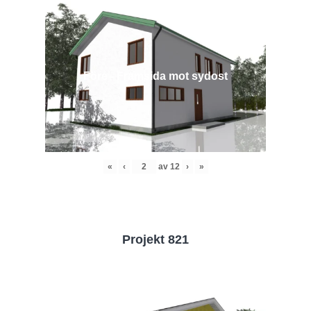
Före - Framsida mot sydost
«
‹
av
12
›
»
Projekt 821