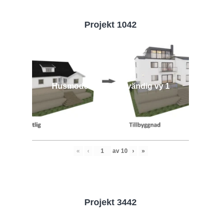
Projekt 1042
Husmodell 1042 - Utvändig vy 1
«
‹
av
10
›
»
Projekt 3442