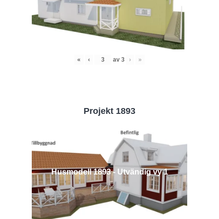
«
‹
av
3
›
»
Projekt 1893
Husmodell 1893 - Utvändig vy 1