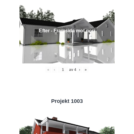
Efter - Framsida mot norr
«
‹
av
4
›
»
Projekt 1003