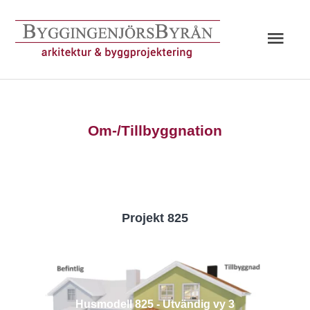
Hoppa
till
Huv
innehåll
Om-/Tillbyggnation
Projekt 825
Husmodell 825 - Utvändig vy 3