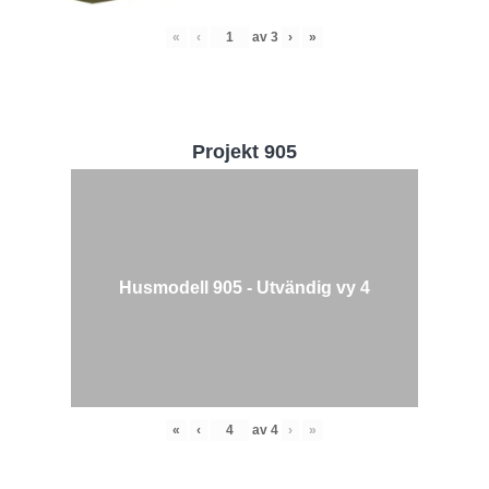
«
‹
av
3
›
»
Projekt 905
Husmodell 905 - Utvändig vy 4
«
‹
av
4
›
»