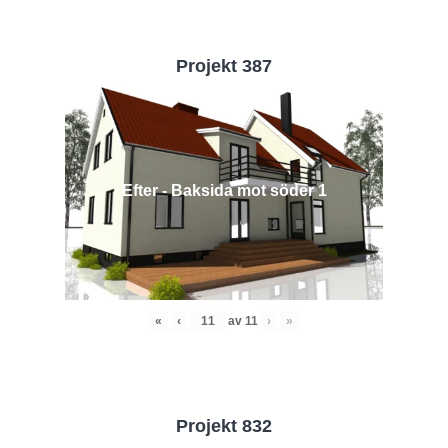
Projekt 387
Efter - Baksida mot söder 1
«
‹
av
11
›
»
Projekt 832