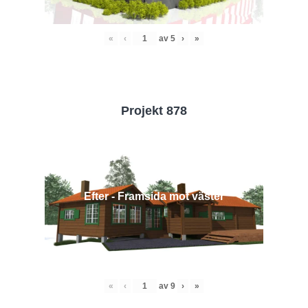
«
‹
av
5
›
»
Projekt 878
Efter - Framsida mot väster
«
‹
av
9
›
»