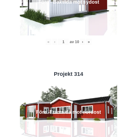
Före - Baksida mot sydost
«
‹
av
10
›
»
Projekt 314
Före -Framsida mot nordost