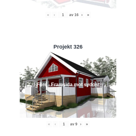
«
‹
av
16
›
»
Projekt 326
Före - Framsida mot sydost
«
‹
av
9
›
»