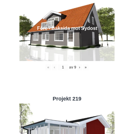
Före - Baksida mot Sydost
«
‹
av
9
›
»
Projekt 219