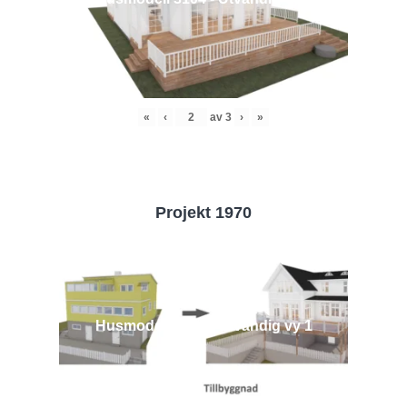
«
‹
av
3
›
»
Projekt 1970
Husmodell 1970 - Utvändig vy 1