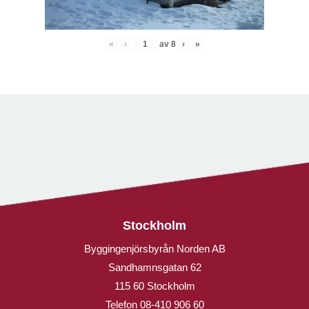
«
‹
av
8
›
»
Stockholm
Byggingenjörsbyrån Norden AB
Sandhamnsgatan 62
115 60 Stockholm
Telefon
08-410 906 60