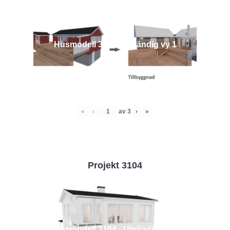
Husmodell 3442 - Utvändig vy 1
«
‹
av
3
›
»
Projekt 3104
Husmodell 3104 - Utvändig vy 2