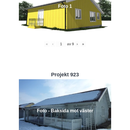
Foto 1
«
‹
av
9
›
»
Projekt 923
Foto - Baksida mot väster