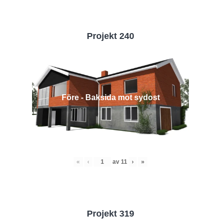
Projekt 240
Före - Baksida mot sydost
«
‹
av
11
›
»
Projekt 319