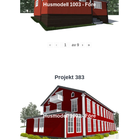
Husmodell 1003 - Före
«
‹
av
9
›
»
Projekt 383
Husmodell 1003 - Före