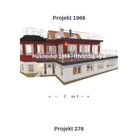
Projekt 1966
Husmodell 1966 - Utvändig vy 2
«
‹
av
3
›
»
Projekt 276