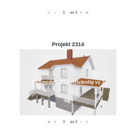
«
‹
av
3
›
»
Projekt 2314
Husmodell 2314 - Utvändig vy 3
«
‹
av
3
›
»