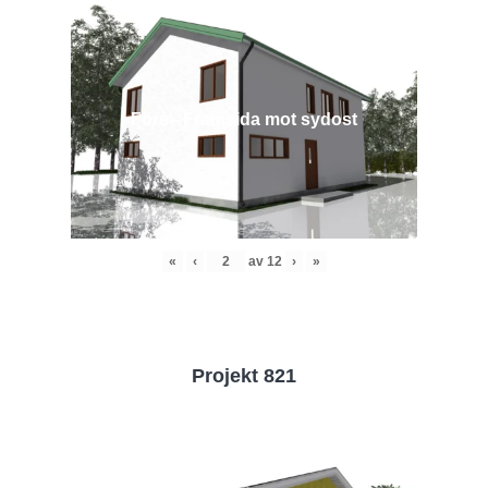
Före - Framsida mot sydost
«
‹
av
12
›
»
Projekt 821