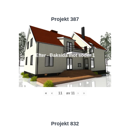
Projekt 387
Efter - Baksida mot söder 1
«
‹
av
11
›
»
Projekt 832