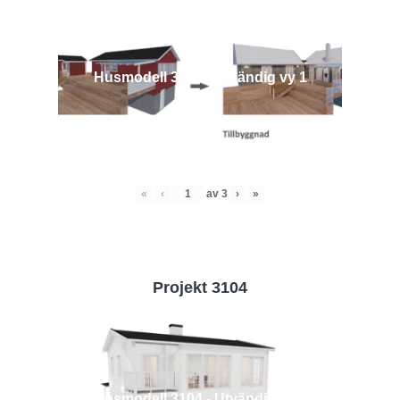
Husmodell 3442 - Utvändig vy 1
«
‹
av
3
›
»
Projekt 3104
Husmodell 3104 - Utvändig vy 2