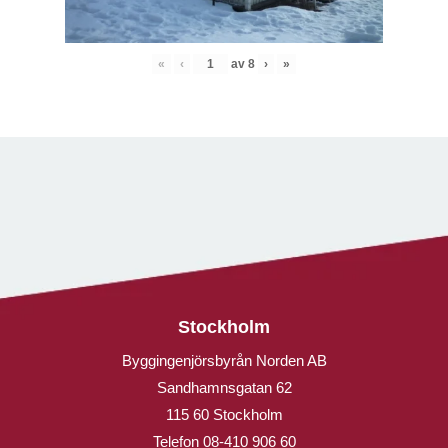
«
‹
av
8
›
»
Stockholm
Byggingenjörsbyrån Norden AB
Sandhamnsgatan 62
115 60 Stockholm
Telefon
08-410 906 60