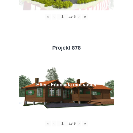
«
‹
av
5
›
»
Projekt 878
Efter - Framsida mot väster
«
‹
av
9
›
»