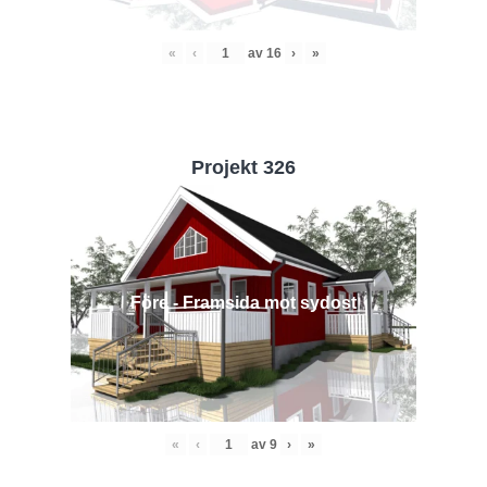
«
‹
av
16
›
»
Projekt 326
Före - Framsida mot sydost
«
‹
av
9
›
»