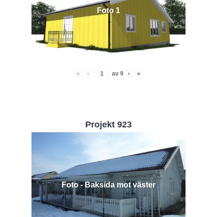
Foto 1
«
‹
av
9
›
»
Projekt 923
Foto - Baksida mot väster