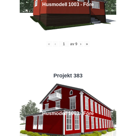
Husmodell 1003 - Före
«
‹
av
9
›
»
Projekt 383
Husmodell 1003 - Före