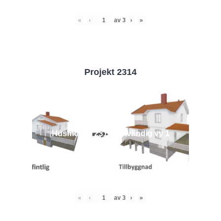
«
‹
av
3
›
»
Projekt 2314
Husmodell 2314 - Utvändig vy 1
«
‹
av
3
›
»