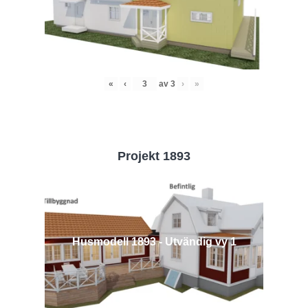
«
‹
av
3
›
»
Projekt 1893
Husmodell 1893 - Utvändig vy 1