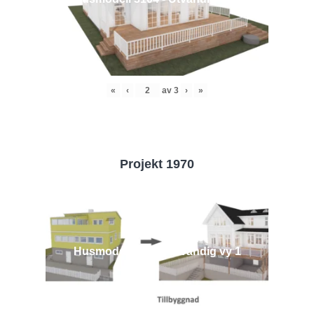
«
‹
av
3
›
»
Projekt 1970
Husmodell 1970 - Utvändig vy 1