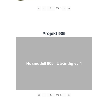
«
‹
av
3
›
»
Projekt 905
Husmodell 905 - Utvändig vy 4
«
‹
av
4
›
»