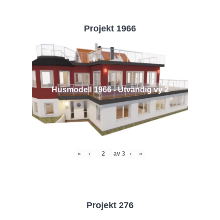
Projekt 1966
Husmodell 1966 - Utvändig vy 2
«
‹
av
3
›
»
Projekt 276