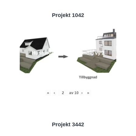
Projekt 1042
Husmodell 1042 - Utvändig vy 2
«
‹
av
10
›
»
Projekt 3442