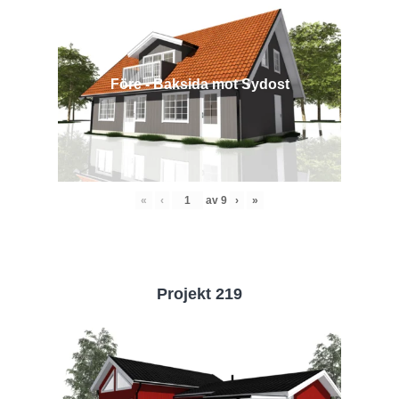
Före - Baksida mot Sydost
«
‹
av
9
›
»
Projekt 219