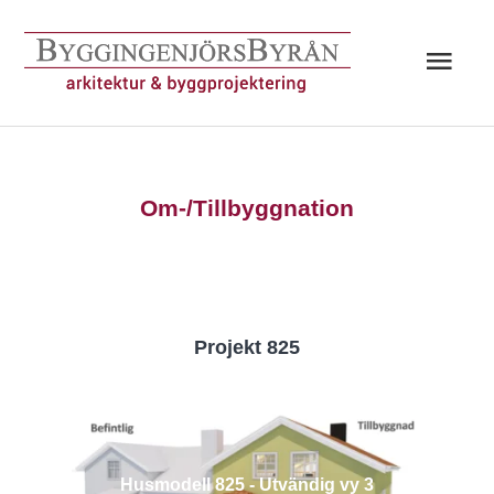
Hoppa
till
Huv
innehåll
Om-/Tillbyggnation
Projekt 825
Husmodell 825 - Utvändig vy 3