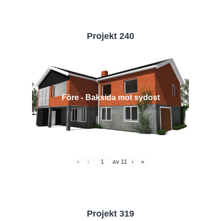
Projekt 240
Före - Baksida mot sydost
«
‹
av
11
›
»
Projekt 319