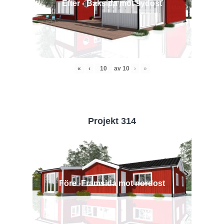
Efter - Baksida mot sydost
«
‹
av
10
›
»
Projekt 314
Före -Framsida mot nordost