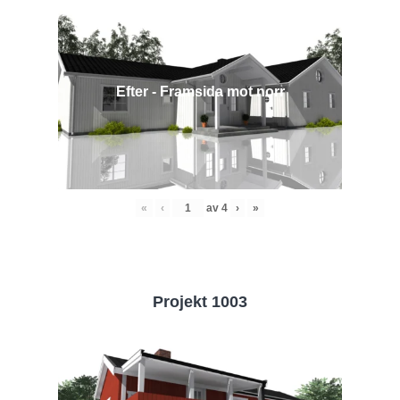
Efter - Framsida mot norr
«
‹
av
4
›
»
Projekt 1003