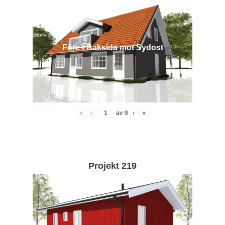
Före - Baksida mot Sydost
«
‹
av
9
›
»
Projekt 219