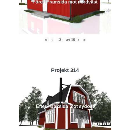
Före - Framsida mot nordväst
«
‹
av
10
›
»
Projekt 314
Efter - Baksida mot sydost