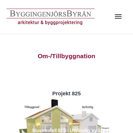
Hoppa
till
Huv
innehåll
Om-/Tillbyggnation
Projekt 825
Husmodell 825 - Utvändig vy 1