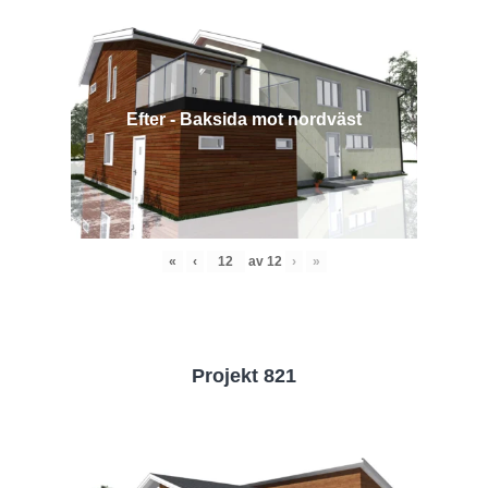
Efter - Baksida mot nordväst
«
‹
av
12
›
»
Projekt 821