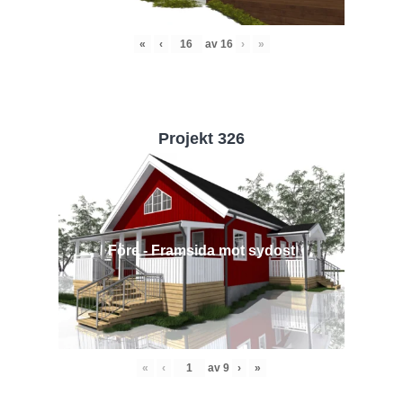
«
‹
av
16
›
»
Projekt 326
Före - Framsida mot sydost
«
‹
av
9
›
»