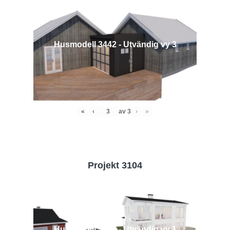
Husmodell 3442 - Utvändig vy 3
«
‹
av
3
›
»
Projekt 3104
Husmodell 3104 - Utvändig vy 1