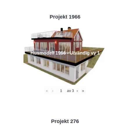
Projekt 1966
Husmodell 1966 - Utvändig vy 1
«
‹
av
3
›
»
Projekt 276