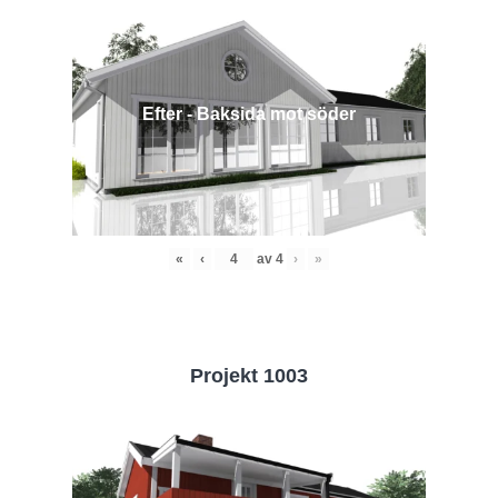
Efter - Baksida mot söder
«
‹
av
4
›
»
Projekt 1003