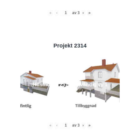
«
‹
av
3
›
»
Projekt 2314
Husmodell 2314 - Utvändig vy 1
«
‹
av
3
›
»