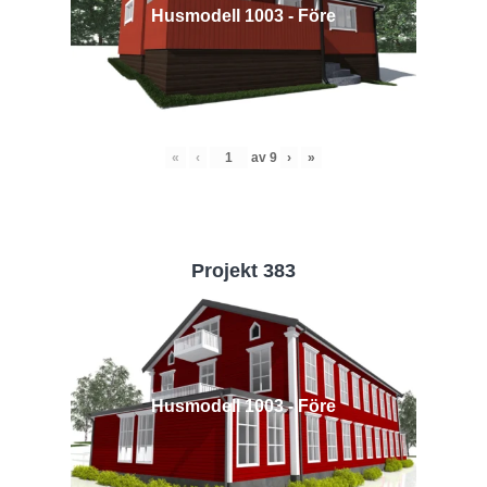
Husmodell 1003 - Före
«
‹
av
9
›
»
Projekt 383
Husmodell 1003 - Före