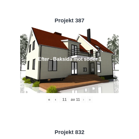
Projekt 387
Efter - Baksida mot söder 1
«
‹
av
11
›
»
Projekt 832