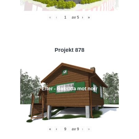
«
‹
av
5
›
»
Projekt 878
Efter - Baksida mot norr
«
‹
av
9
›
»