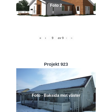
Foto 2
«
‹
av
9
›
»
Projekt 923
Foto - Baksida mot väster