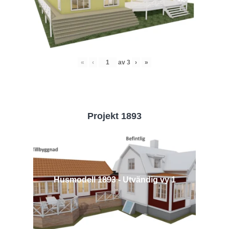
«
‹
av
3
›
»
Projekt 1893
Husmodell 1893 - Utvändig vy 1