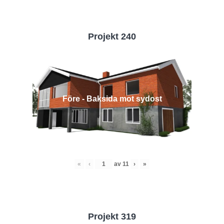
Projekt 240
Före - Baksida mot sydost
«
‹
av
11
›
»
Projekt 319