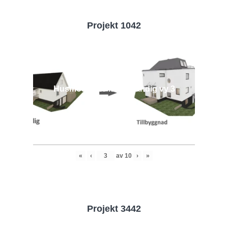
Projekt 1042
Husmodell 1042 - Utvändig vy 3
«
‹
av
10
›
»
Projekt 3442