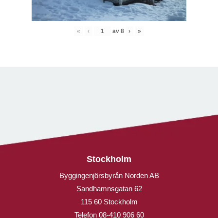
«
‹
av
8
›
»
Stockholm
Byggingenjörsbyrån Norden AB
Sandhamnsgatan 62
115 60 Stockholm
Telefon
08-410 906 60