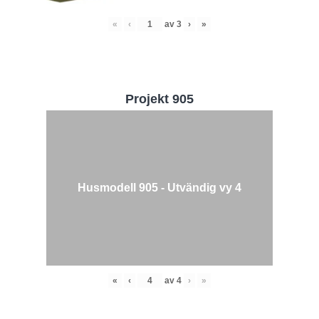
«
‹
av
3
›
»
Projekt 905
Husmodell 905 - Utvändig vy 4
«
‹
av
4
›
»