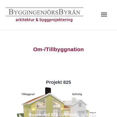
Hoppa
till
Huv
innehåll
Om-/Tillbyggnation
Projekt 825
Husmodell 825 - Utvändig vy 1