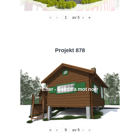
«
‹
av
5
›
»
Projekt 878
Efter - Baksida mot norr
«
‹
av
9
›
»