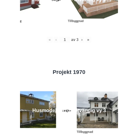
«
‹
av
3
›
»
Projekt 1970
Husmodell 1970 - Utvändig vy 3