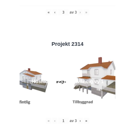
«
‹
av
3
›
»
Projekt 2314
Husmodell 2314 - Utvändig vy 1
«
‹
av
3
›
»