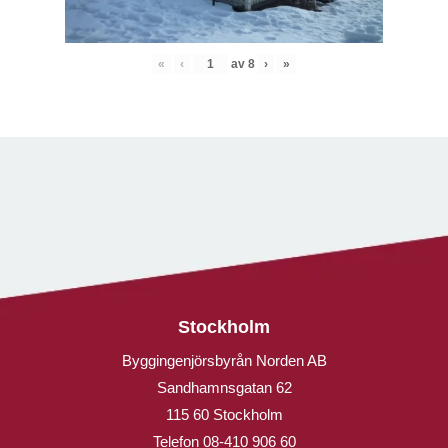
«
‹
av
8
›
»
Stockholm
Byggingenjörsbyrån Norden AB
Sandhamnsgatan 62
115 60 Stockholm
Telefon
08-410 906 60