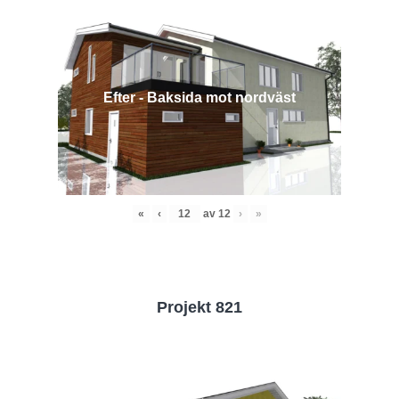
Efter - Baksida mot nordväst
«
‹
av
12
›
»
Projekt 821