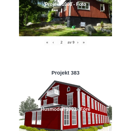
Projekt 1003 - Foto
«
‹
av
9
›
»
Projekt 383
Husmodell 1003 - Före