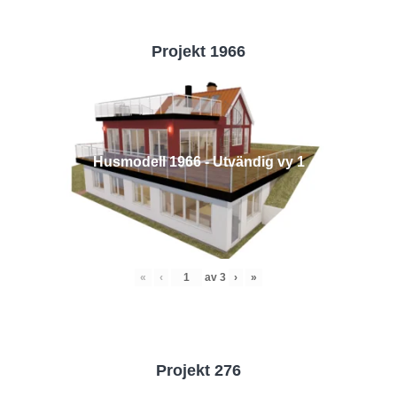
Projekt 1966
Husmodell 1966 - Utvändig vy 1
«
‹
av
3
›
»
Projekt 276