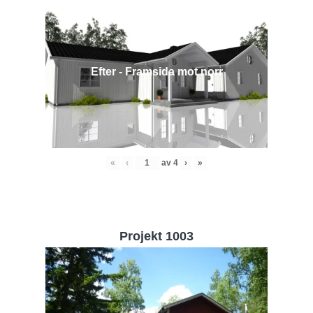
Efter - Framsida mot norr
«
‹
av
4
›
»
Projekt 1003