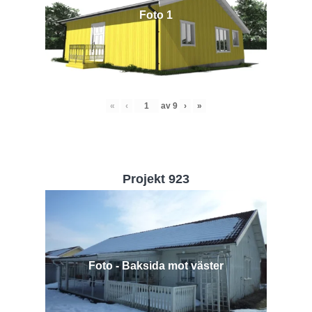
Foto 1
«
‹
av
9
›
»
Projekt 923
Foto - Baksida mot väster