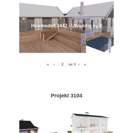
Husmodell 3442 - Utvändig vy 2
«
‹
av
3
›
»
Projekt 3104
Husmodell 3104 - Utvändig vy 1