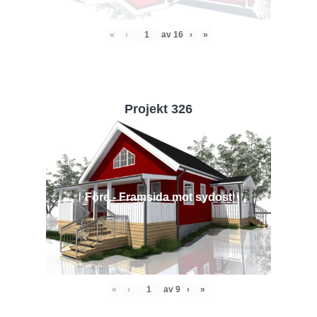
«
‹
av
16
›
»
Projekt 326
Före - Framsida mot sydost
«
‹
av
9
›
»