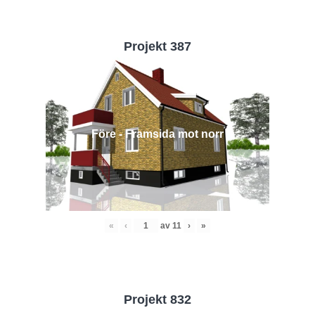
Projekt 387
Före - Framsida mot norr
«
‹
av
11
›
»
Projekt 832