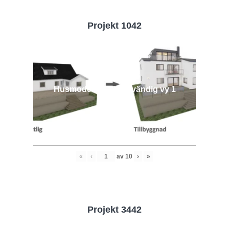
Projekt 1042
Husmodell 1042 - Utvändig vy 1
«
‹
av
10
›
»
Projekt 3442