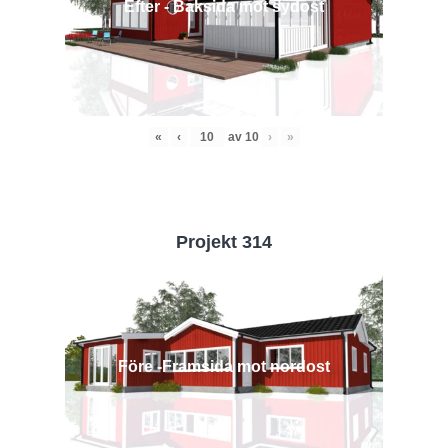
Efter - Baksida mot sydost
«
‹
av
10
›
»
Projekt 314
Före -Framsida mot nordost