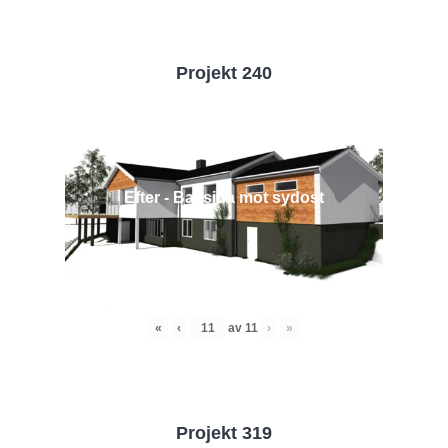
Projekt 240
Efter - Baksida mot sydost
«
‹
av
11
›
»
Projekt 319