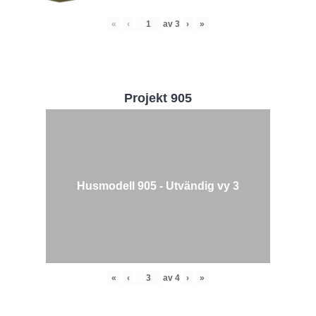
«
‹
av
3
›
»
Projekt 905
Husmodell 905 - Utvändig vy 3
«
‹
av
4
›
»