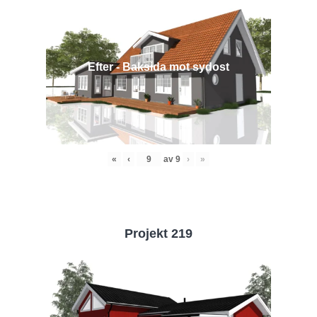
Efter - Baksida mot sydost
«
‹
av
9
›
»
Projekt 219