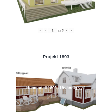
«
‹
av
3
›
»
Projekt 1893
Husmodell 1893 - Utvändig vy 1