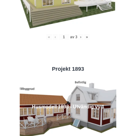
«
‹
av
3
›
»
Projekt 1893
Husmodell 1893 - Utvändig vy 1