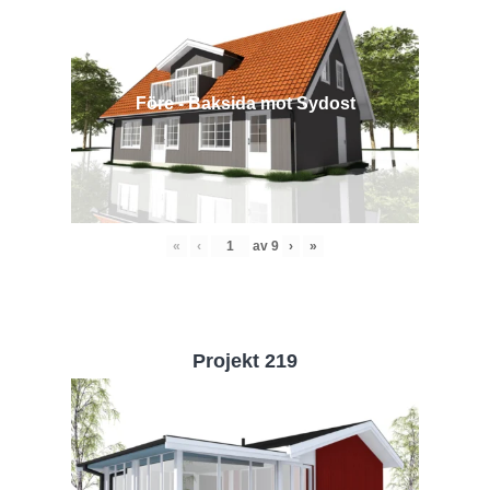
Före - Baksida mot Sydost
«
‹
av
9
›
»
Projekt 219