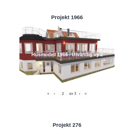
Projekt 1966
Husmodell 1966 - Utvändig vy 2
«
‹
av
3
›
»
Projekt 276