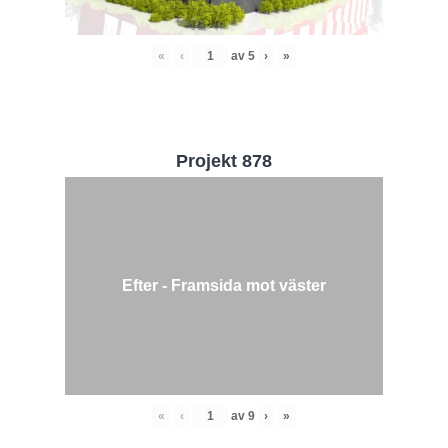
«
‹
av
5
›
»
Projekt 878
Efter - Framsida mot väster
«
‹
av
9
›
»