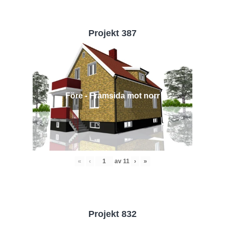
Projekt 387
Före - Framsida mot norr
«
‹
av
11
›
»
Projekt 832