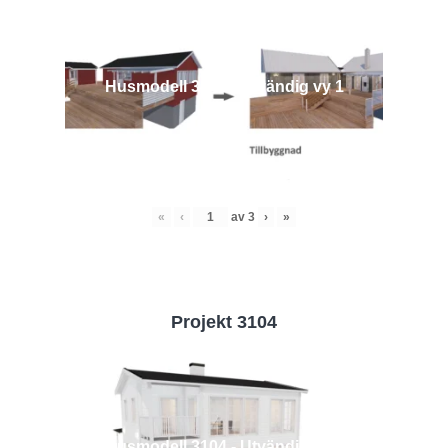
Husmodell 3442 - Utvändig vy 1
«
‹
av
3
›
»
Projekt 3104
Husmodell 3104 - Utvändig vy 2