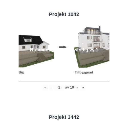
Projekt 1042
Husmodell 1042 - Utvändig vy 1
«
‹
av
10
›
»
Projekt 3442