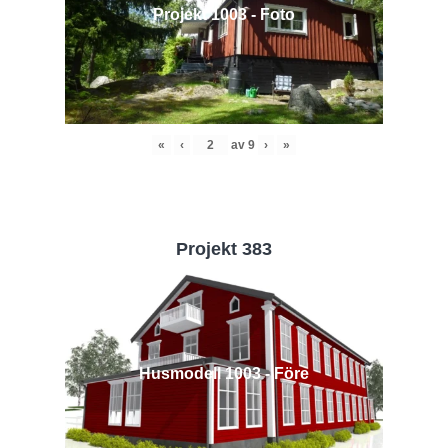
Projekt 1003 - Foto
«
‹
av
9
›
»
Projekt 383
Husmodell 1003 - Före