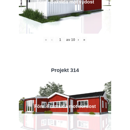
Före - Baksida mot sydost
«
‹
av
10
›
»
Projekt 314
Före -Framsida mot nordost