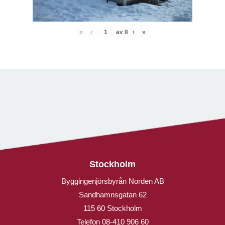
«
‹
av
8
›
»
Stockholm
Byggingenjörsbyrån Norden AB
Sandhamnsgatan 62
115 60 Stockholm
Telefon
08-410 906 60