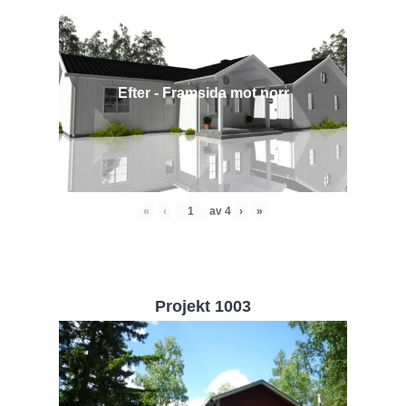
Efter - Framsida mot norr
«
‹
av
4
›
»
Projekt 1003