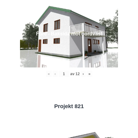
Före - Baksida mot nordväst
«
‹
av
12
›
»
Projekt 821