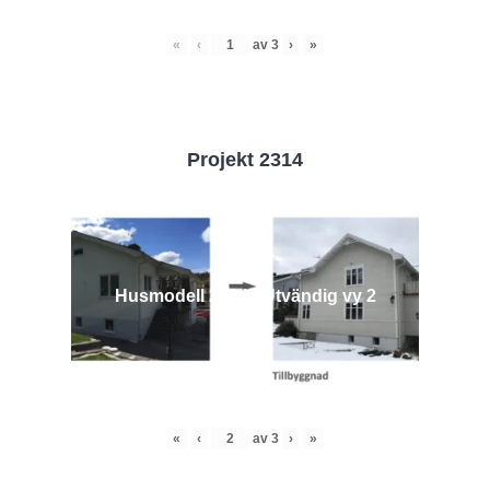
«
‹
av
3
›
»
Projekt 2314
Husmodell 2314 - Utvändig vy 2
«
‹
av
3
›
»