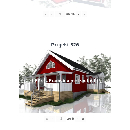
«
‹
av
16
›
»
Projekt 326
Före - Framsida mot sydost
«
‹
av
9
›
»