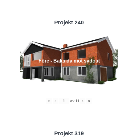
Projekt 240
Före - Baksida mot sydost
«
‹
av
11
›
»
Projekt 319