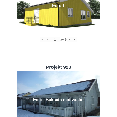
Foto 1
«
‹
av
9
›
»
Projekt 923
Foto - Baksida mot väster