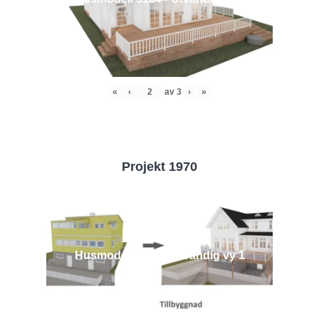
«
‹
av
3
›
»
Projekt 1970
Husmodell 1970 - Utvändig vy 1