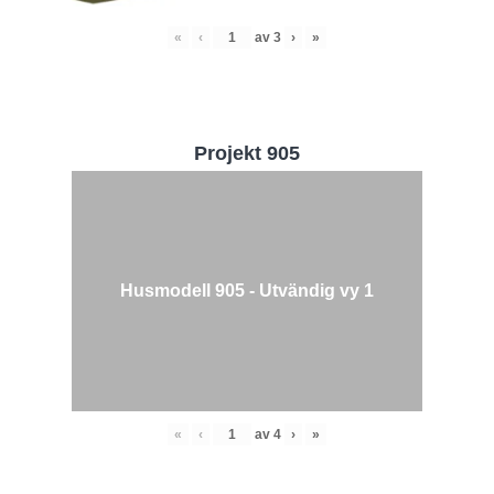
«
‹
av
3
›
»
Projekt 905
Husmodell 905 - Utvändig vy 1
«
‹
av
4
›
»