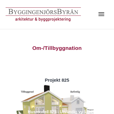
Hoppa
till
Huv
innehåll
Om-/Tillbyggnation
Projekt 825
Husmodell 825 - Utvändig vy 1