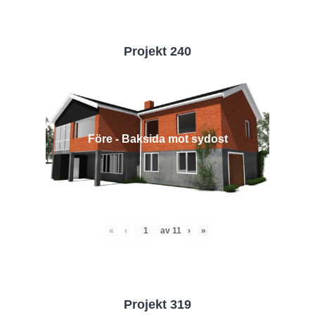
Projekt 240
Före - Baksida mot sydost
«
‹
av
11
›
»
Projekt 319