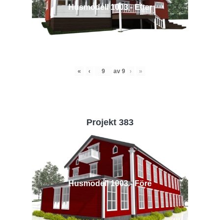
Husmodell 1003 - Efter
«
‹
av
9
›
»
Projekt 383
Husmodell 1003 - Före