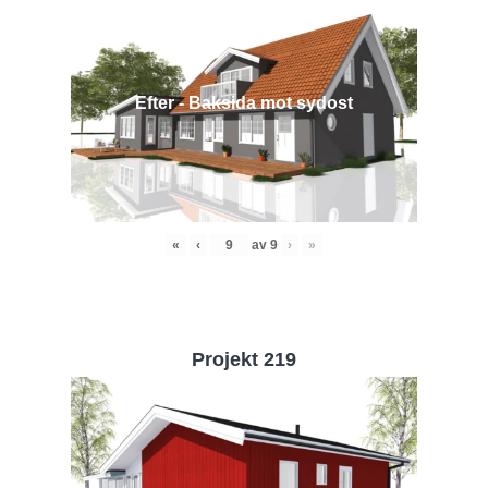
Efter - Baksida mot sydost
«
‹
av
9
›
»
Projekt 219