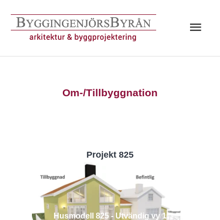
Hoppa
till
Huv
innehåll
Om-/Tillbyggnation
Projekt 825
Husmodell 825 - Utvändig vy 1