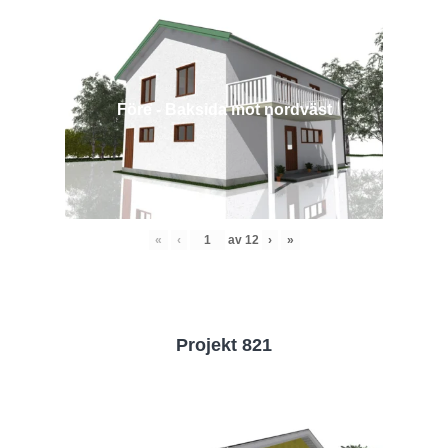
Före - Baksida mot nordväst
«
‹
av
12
›
»
Projekt 821