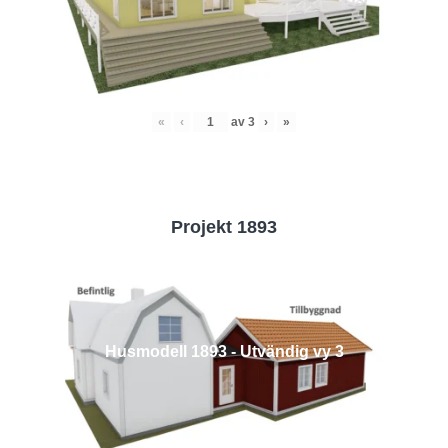
«
‹
av
3
›
»
Projekt 1893
Husmodell 1893 - Utvändig vy 3