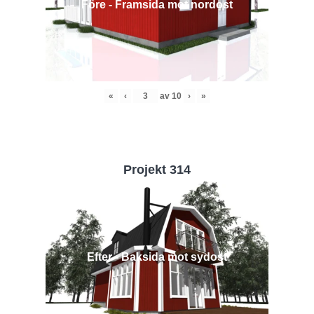
Före - Framsida mot nordost
«
‹
av
10
›
»
Projekt 314
Efter - Baksida mot sydost