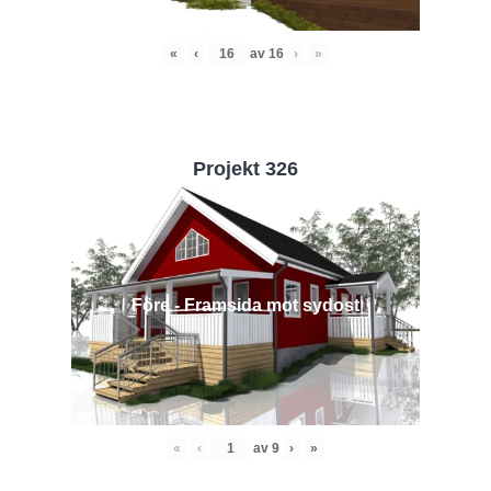
«
‹
av
16
›
»
Projekt 326
Före - Framsida mot sydost
«
‹
av
9
›
»