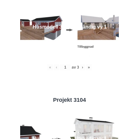
Husmodell 3442 - Utvändig vy 1
«
‹
av
3
›
»
Projekt 3104
Husmodell 3104 - Utvändig vy 1