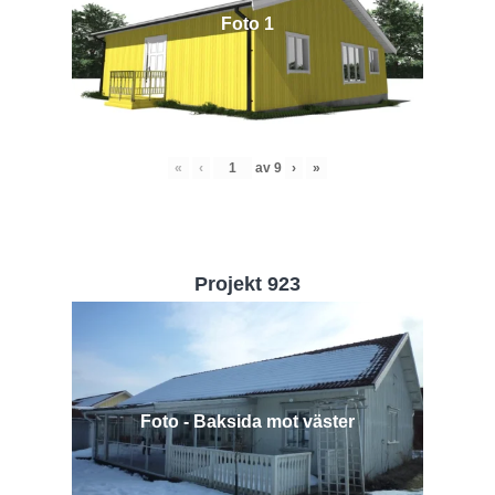
Foto 1
«
‹
av
9
›
»
Projekt 923
Foto - Baksida mot väster