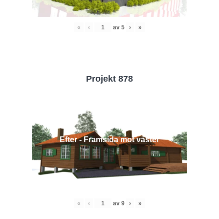
«
‹
av
5
›
»
Projekt 878
Efter - Framsida mot väster
«
‹
av
9
›
»