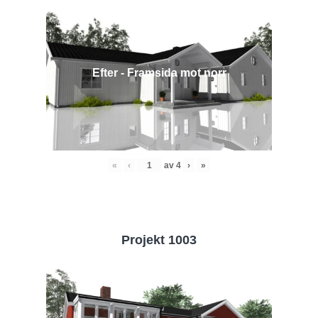
Efter - Framsida mot norr
«
‹
av
4
›
»
Projekt 1003