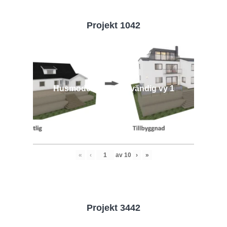
Projekt 1042
Husmodell 1042 - Utvändig vy 1
«
‹
av
10
›
»
Projekt 3442