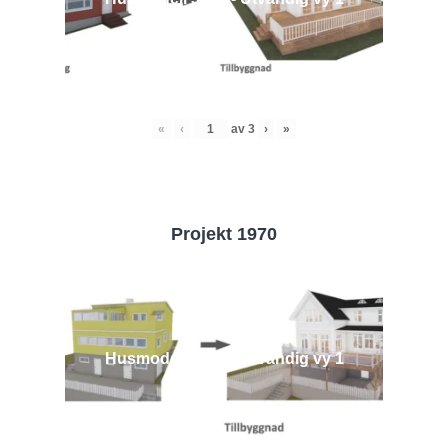
«
‹
av
3
›
»
Projekt 1970
Husmodell 1970 - Utvändig vy 1