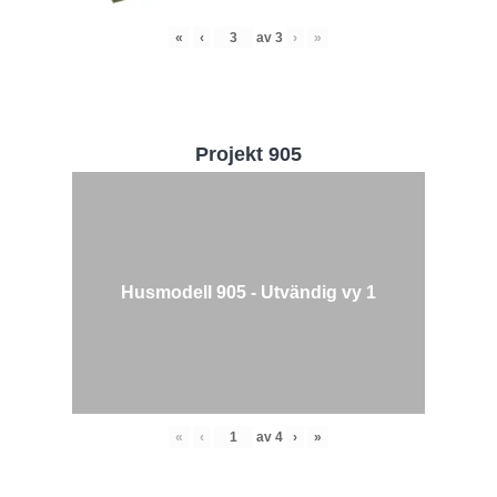
«
‹
av
3
›
»
Projekt 905
Husmodell 905 - Utvändig vy 1
«
‹
av
4
›
»