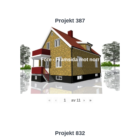
Projekt 387
Före - Framsida mot norr
«
‹
av
11
›
»
Projekt 832