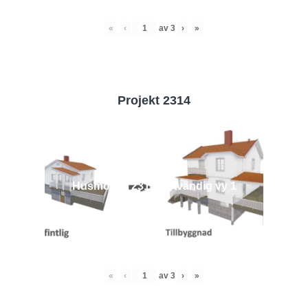
«
‹
av
3
›
»
Projekt 2314
Husmodell 2314 - Utvändig vy 1
«
‹
av
3
›
»