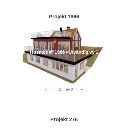
Projekt 1966
Husmodell 1966 - Utvändig vy 1
«
‹
av
3
›
»
Projekt 276