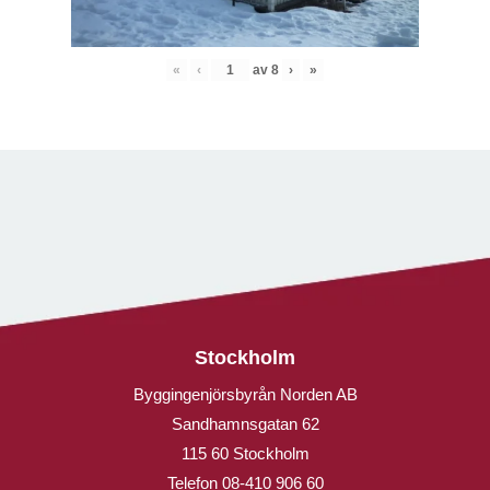
«
‹
av
8
›
»
Stockholm
Byggingenjörsbyrån Norden AB
Sandhamnsgatan 62
115 60 Stockholm
Telefon
08-410 906 60