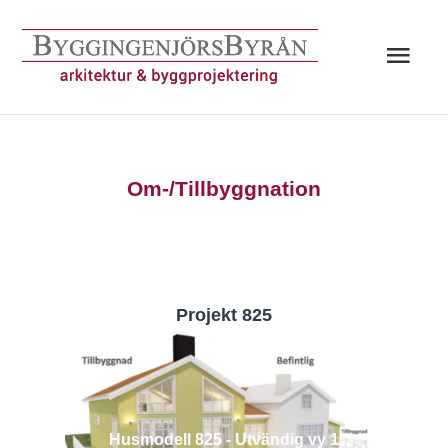
Hoppa
till
Huv
innehåll
Om-/Tillbyggnation
Projekt 825
Husmodell 825 - Utvändig vy 1