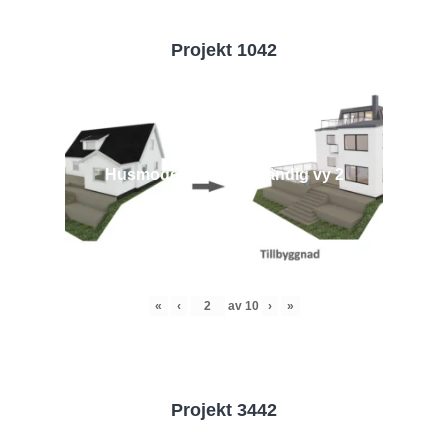
Projekt 1042
Husmodell 1042 - Utvändig vy 2
«
‹
av
10
›
»
Projekt 3442