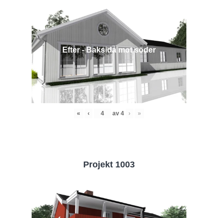
Efter - Baksida mot söder
«
‹
av
4
›
»
Projekt 1003