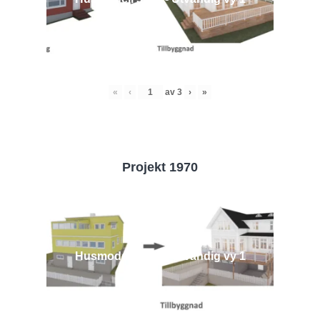
«
‹
av
3
›
»
Projekt 1970
Husmodell 1970 - Utvändig vy 1