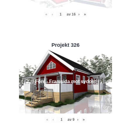
«
‹
av
16
›
»
Projekt 326
Före - Framsida mot sydost
«
‹
av
9
›
»