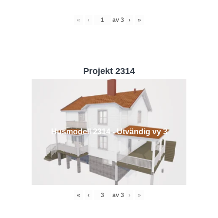
«
‹
av
3
›
»
Projekt 2314
Husmodell 2314 - Utvändig vy 3
«
‹
av
3
›
»