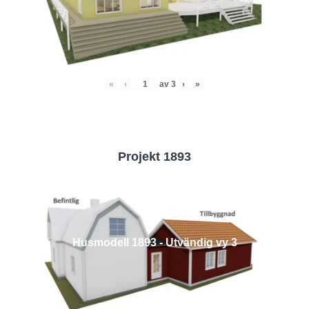
«
‹
av
3
›
»
Projekt 1893
Husmodell 1893 - Utvändig vy 3