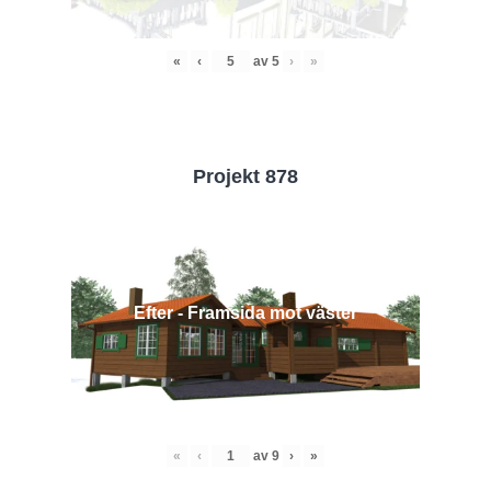
«
‹
av
5
›
»
Projekt 878
Efter - Framsida mot väster
«
‹
av
9
›
»