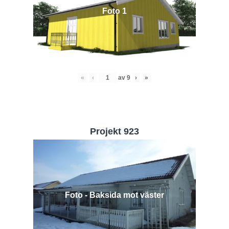
Foto 1
«
‹
av
9
›
»
Projekt 923
Foto - Baksida mot väster