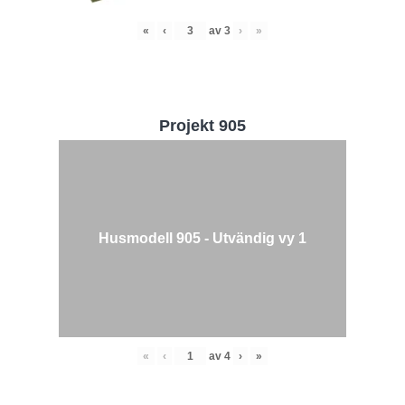
«
‹
av
3
›
»
Projekt 905
Husmodell 905 - Utvändig vy 1
«
‹
av
4
›
»