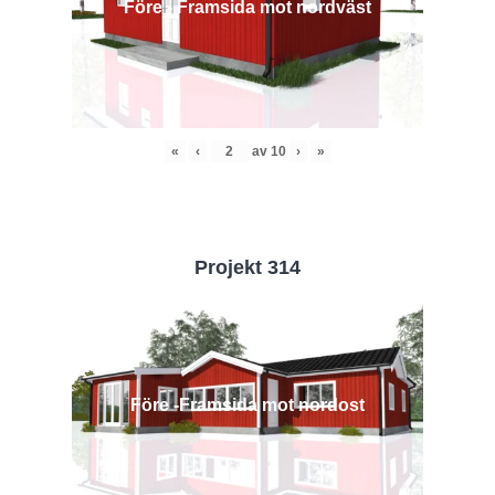
Före - Framsida mot nordväst
«
‹
av
10
›
»
Projekt 314
Före -Framsida mot nordost