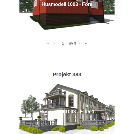
Husmodell 1003 - Före
«
‹
av
9
›
»
Projekt 383
Husmodell 1003 - Efter 1