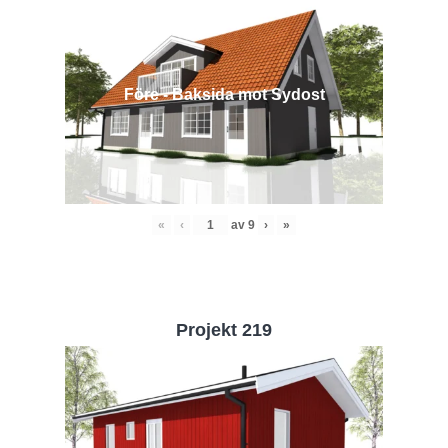
Före - Baksida mot Sydost
«
‹
av
9
›
»
Projekt 219