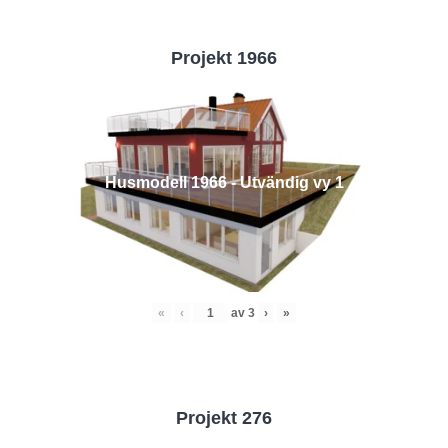
Projekt 1966
Husmodell 1966 - Utvändig vy 1
«
‹
av
3
›
»
Projekt 276