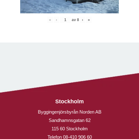
«
‹
av
8
›
»
Stockholm
Byggingenjörsbyrån Norden AB
Sandhamnsgatan 62
115 60 Stockholm
Telefon
08-410 906 60