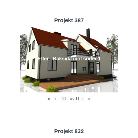
Projekt 387
Efter - Baksida mot söder 1
«
‹
av
11
›
»
Projekt 832