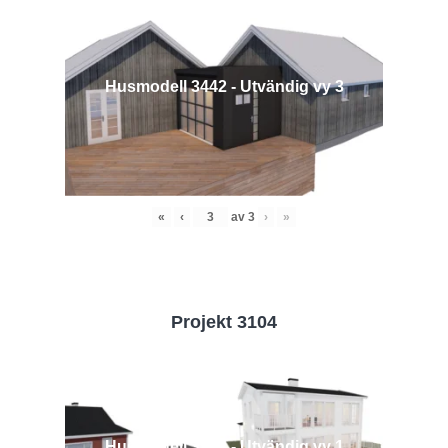
Husmodell 3442 - Utvändig vy 3
«
‹
av
3
›
»
Projekt 3104
Husmodell 3104 - Utvändig vy 1