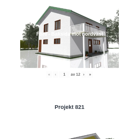
Före - Baksida mot nordväst
«
‹
av
12
›
»
Projekt 821