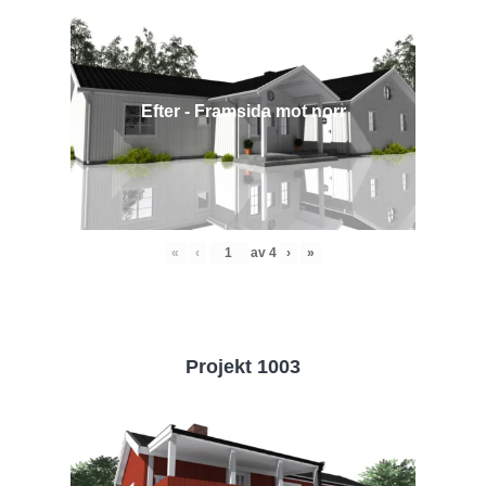
Efter - Framsida mot norr
«
‹
av
4
›
»
Projekt 1003