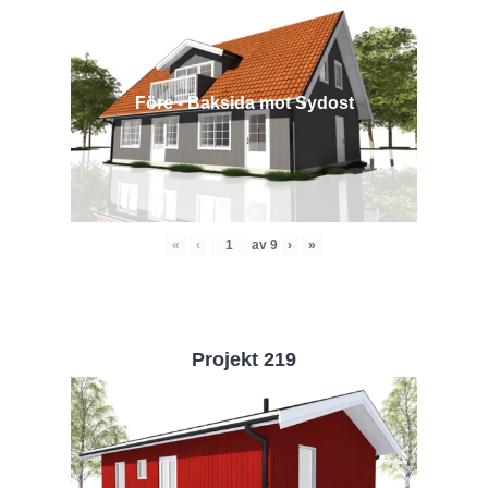
Före - Baksida mot Sydost
«
‹
av
9
›
»
Projekt 219