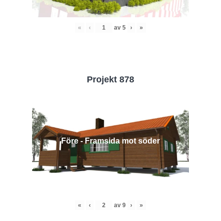
«
‹
av
5
›
»
Projekt 878
Före - Framsida mot söder
«
‹
av
9
›
»