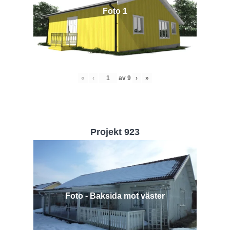
Foto 1
«
‹
av
9
›
»
Projekt 923
Foto - Baksida mot väster