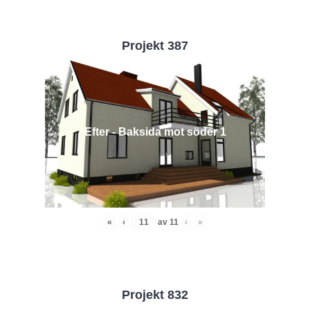
Projekt 387
Efter - Baksida mot söder 1
«
‹
av
11
›
»
Projekt 832