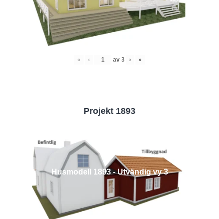
«
‹
av
3
›
»
Projekt 1893
Husmodell 1893 - Utvändig vy 3