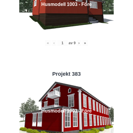
Husmodell 1003 - Före
«
‹
av
9
›
»
Projekt 383
Husmodell 1003 - Före