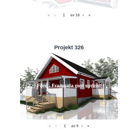
«
‹
av
16
›
»
Projekt 326
Före - Framsida mot sydost
«
‹
av
9
›
»