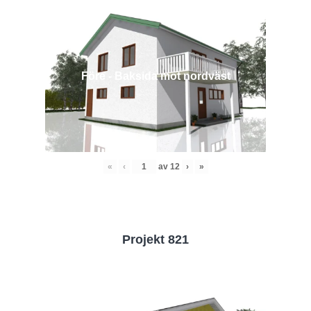
Före - Baksida mot nordväst
«
‹
av
12
›
»
Projekt 821