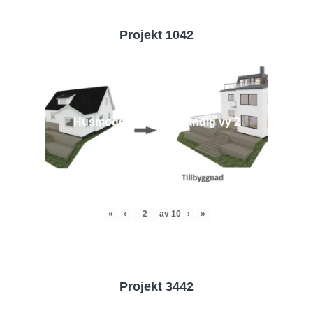
Projekt 1042
Husmodell 1042 - Utvändig vy 2
«
‹
av
10
›
»
Projekt 3442