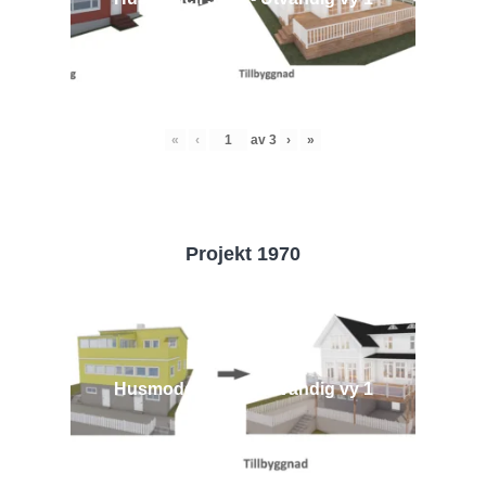
«
‹
av
3
›
»
Projekt 1970
Husmodell 1970 - Utvändig vy 1