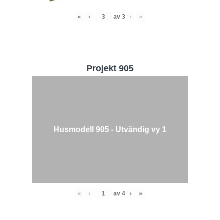
«
‹
av
3
›
»
Projekt 905
Husmodell 905 - Utvändig vy 1
«
‹
av
4
›
»