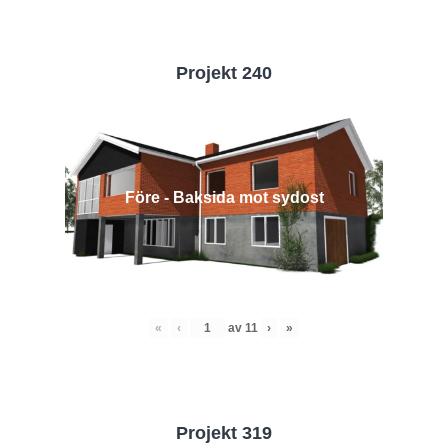
Projekt 240
Före - Baksida mot sydost
«
‹
av
11
›
»
Projekt 319