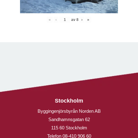
«
‹
av
8
›
»
Stockholm
Byggingenjörsbyrån Norden AB
Sandhamnsgatan 62
115 60 Stockholm
Telefon
08-410 906 60