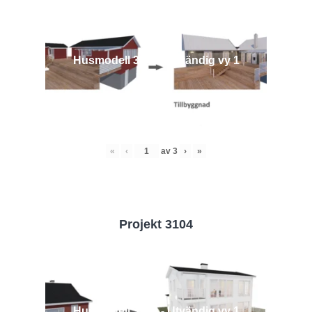
Husmodell 3442 - Utvändig vy 1
«
‹
av
3
›
»
Projekt 3104
Husmodell 3104 - Utvändig vy 1