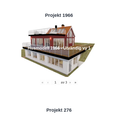
Projekt 1966
Husmodell 1966 - Utvändig vy 1
«
‹
av
3
›
»
Projekt 276