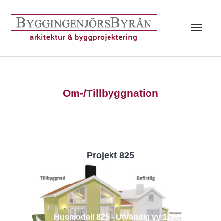
Hoppa
till
Huv
innehåll
Om-/Tillbyggnation
Projekt 825
Husmodell 825 - Utvändig vy 1