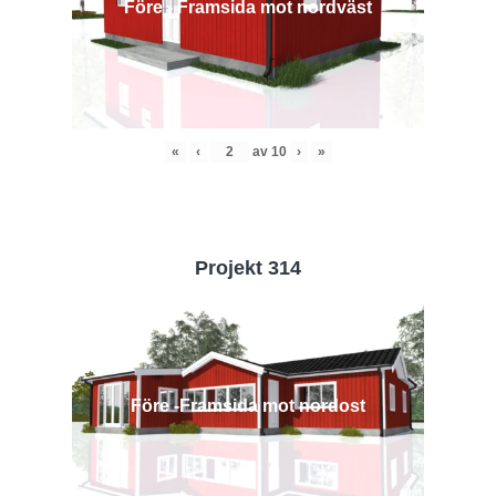
Före - Framsida mot nordväst
«
‹
av
10
›
»
Projekt 314
Före -Framsida mot nordost