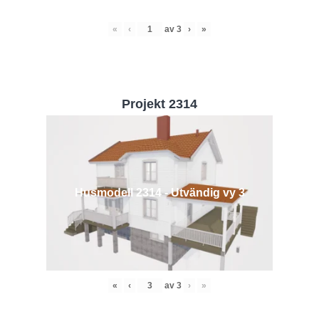
«
‹
av
3
›
»
Projekt 2314
Husmodell 2314 - Utvändig vy 3
«
‹
av
3
›
»