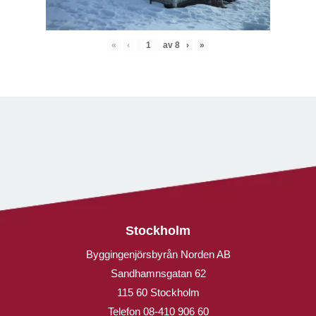
«
‹
av
8
›
»
Stockholm
Byggingenjörsbyrån Norden AB
Sandhamnsgatan 62
115 60 Stockholm
Telefon
08-410 906 60