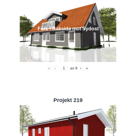
Före - Baksida mot Sydost
«
‹
av
9
›
»
Projekt 219