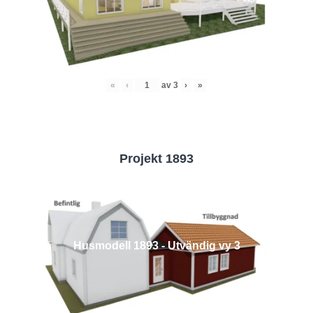
«
‹
av
3
›
»
Projekt 1893
Husmodell 1893 - Utvändig vy 3