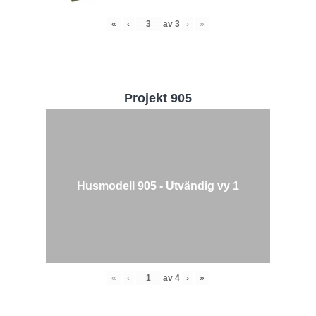
«
‹
av
3
›
»
Projekt 905
Husmodell 905 - Utvändig vy 1
«
‹
av
4
›
»