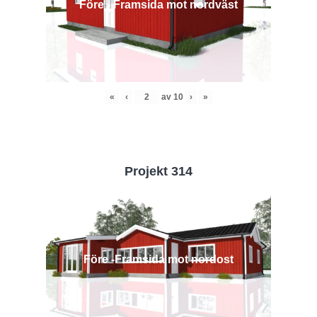
Före - Framsida mot nordväst
«
‹
av
10
›
»
Projekt 314
Före -Framsida mot nordost