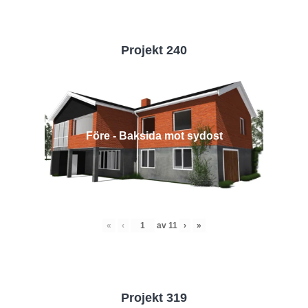
Projekt 240
Före - Baksida mot sydost
«
‹
av
11
›
»
Projekt 319