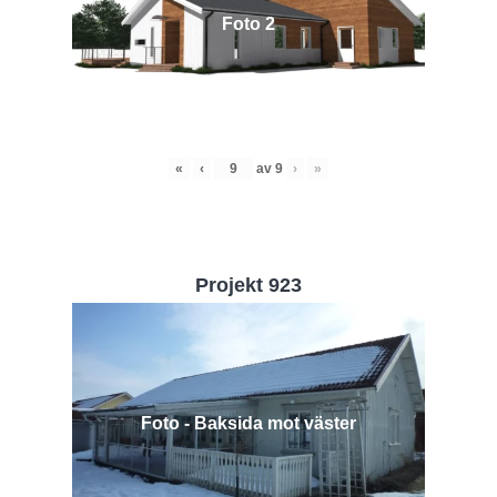
Foto 2
«
‹
av
9
›
»
Projekt 923
Foto - Baksida mot väster