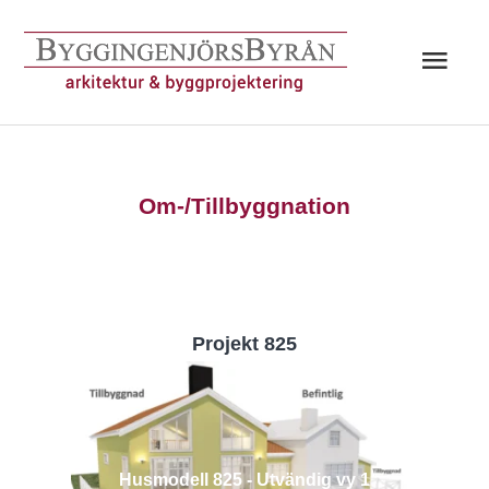
Hoppa
till
Huv
innehåll
Om-/Tillbyggnation
Projekt 825
Husmodell 825 - Utvändig vy 1