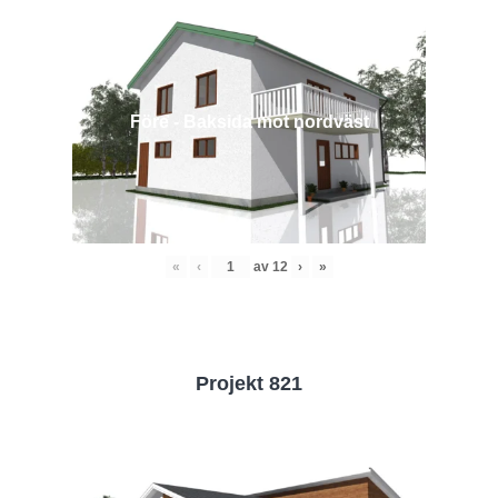
Före - Baksida mot nordväst
«
‹
av
12
›
»
Projekt 821