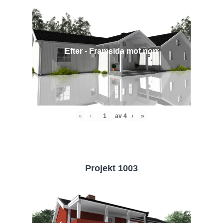
Efter - Framsida mot norr
«
‹
av
4
›
»
Projekt 1003