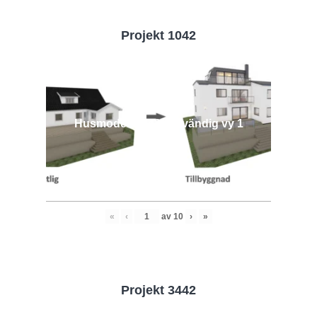
Projekt 1042
Husmodell 1042 - Utvändig vy 1
«
‹
av
10
›
»
Projekt 3442