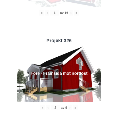
«
‹
av
16
›
»
Projekt 326
Före - Framsida mot nordost
«
‹
av
9
›
»