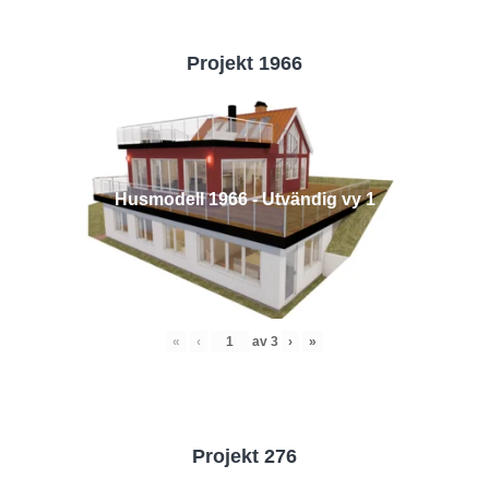
Projekt 1966
Husmodell 1966 - Utvändig vy 1
«
‹
av
3
›
»
Projekt 276