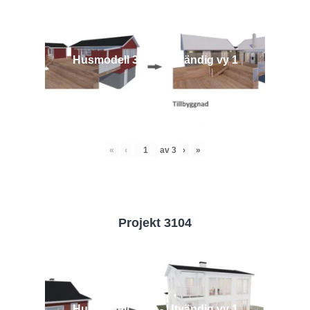
Husmodell 3442 - Utvändig vy 1
«
‹
av
3
›
»
Projekt 3104
Husmodell 3104 - Utvändig vy 1