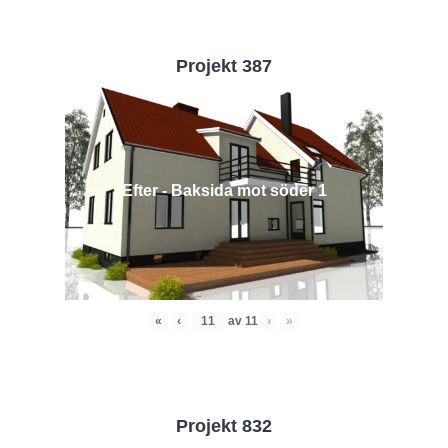
Projekt 387
Efter - Baksida mot söder 1
«
‹
av
11
›
»
Projekt 832