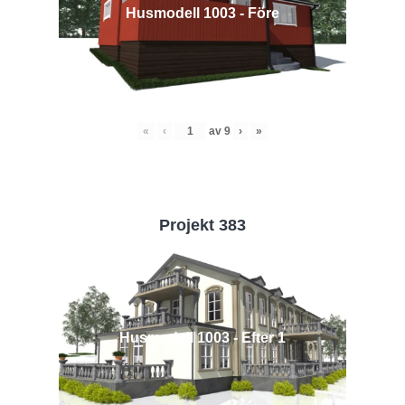
Husmodell 1003 - Före
«
‹
av
9
›
»
Projekt 383
Husmodell 1003 - Efter 1