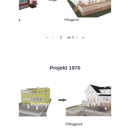
«
‹
av
3
›
»
Projekt 1970
Husmodell 1970 - Utvändig vy 1