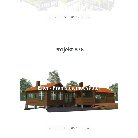
«
‹
av
5
›
»
Projekt 878
Efter - Framsida mot väster
«
‹
av
9
›
»