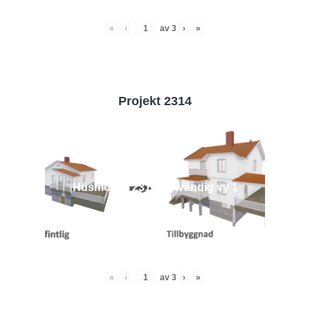
«
‹
av
3
›
»
Projekt 2314
Husmodell 2314 - Utvändig vy 1
«
‹
av
3
›
»