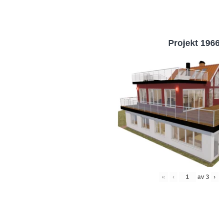
Projekt 196
«
‹
av
3
›