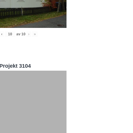
‹
av
10
›
»
Projekt 3104