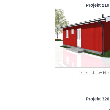
Projekt 219
«
‹
av
10
›
Projekt 326