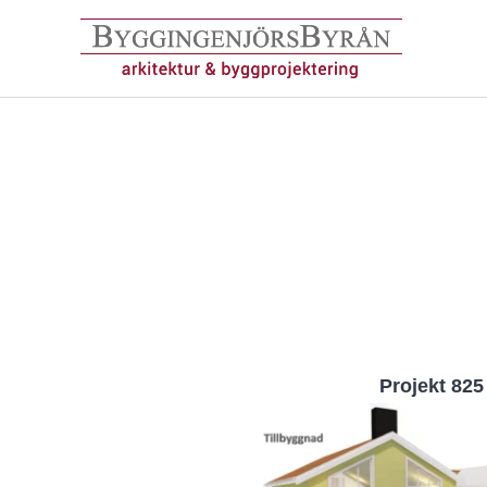
Hoppa
till
innehåll
Projekt 825