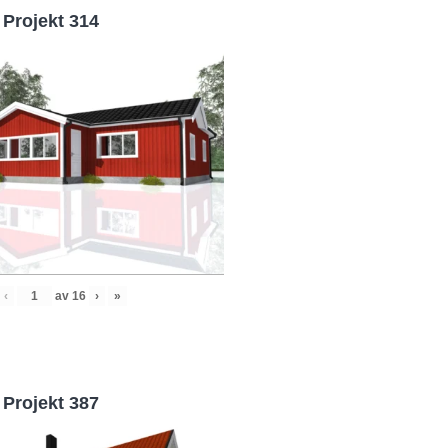
Projekt 314
‹
av
16
›
»
Projekt 387