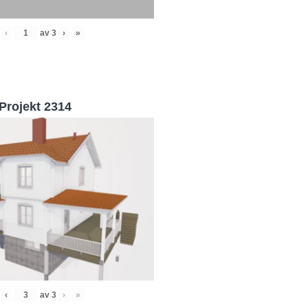
‹
av
3
›
»
Projekt 2314
‹
av
3
›
»