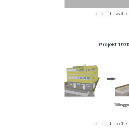
«
‹
av
3
›
Projekt 197
«
‹
av
3
›