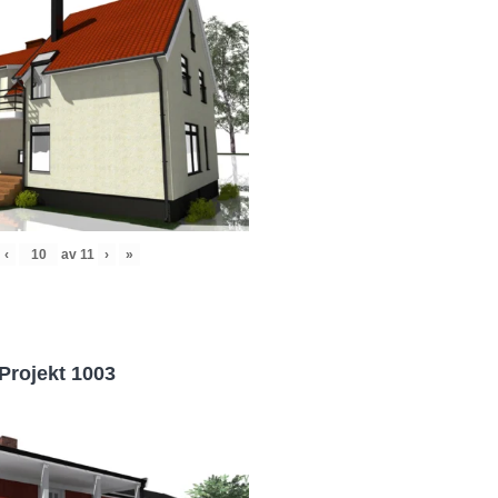
‹
av
11
›
»
Projekt 1003