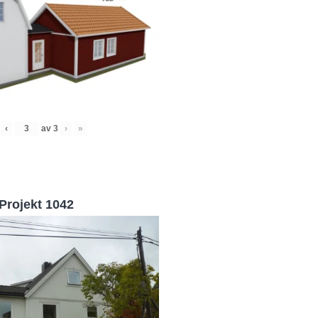
‹
av
3
›
»
Projekt 1042