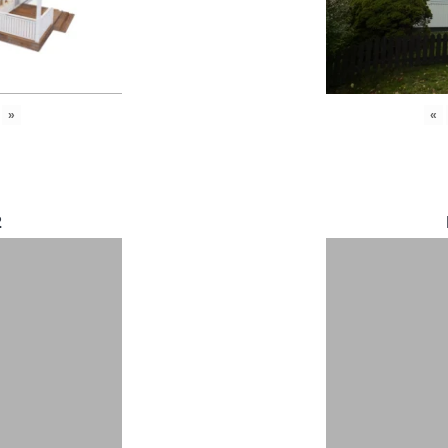
»
«
2