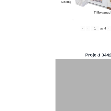
«
‹
av
4
›
Projekt 344