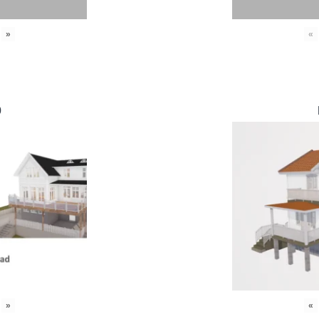
»
«
0
»
«