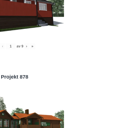
‹
av
9
›
»
Projekt 878