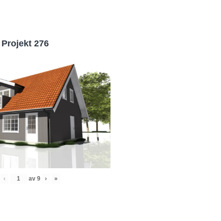
Projekt 276
‹
av
9
›
»