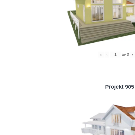
«
‹
av
3
›
Projekt 905