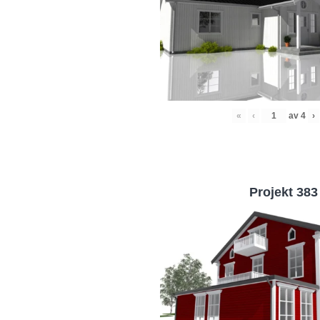
«
‹
av
4
›
Projekt 383