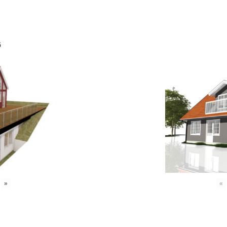
6
»
«