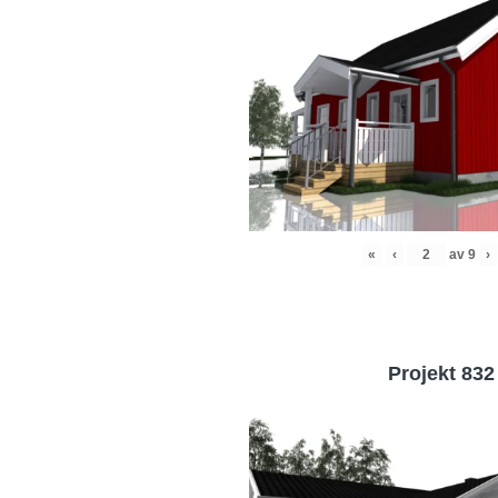
«
‹
av
9
›
Projekt 832