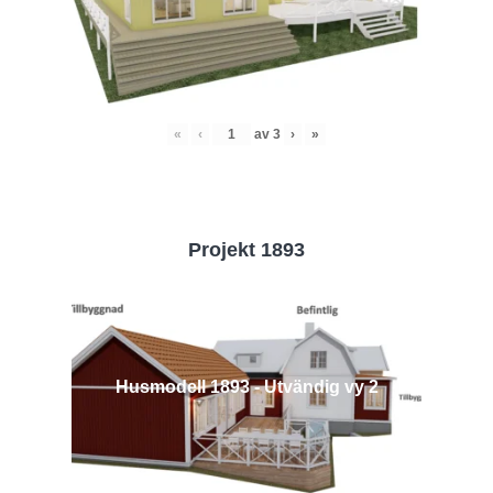
«
‹
av
3
›
»
Projekt 1893
Husmodell 1893 - Utvändig vy 2