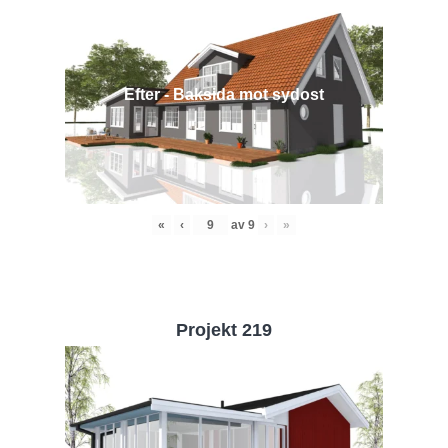
Efter - Baksida mot sydost
«
‹
av
9
›
»
Projekt 219