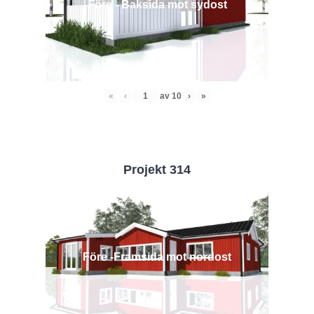
Före - Baksida mot sydost
«
‹
av
10
›
»
Projekt 314
Före -Framsida mot nordost