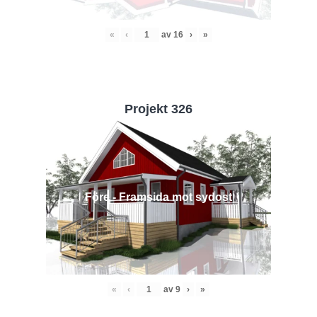
«
‹
av
16
›
»
Projekt 326
Före - Framsida mot sydost
«
‹
av
9
›
»