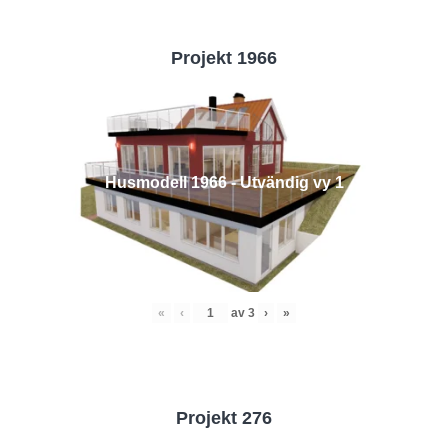
Projekt 1966
Husmodell 1966 - Utvändig vy 1
«
‹
av
3
›
»
Projekt 276