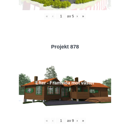
«
‹
av
5
›
»
Projekt 878
Efter - Framsida mot väster
«
‹
av
9
›
»