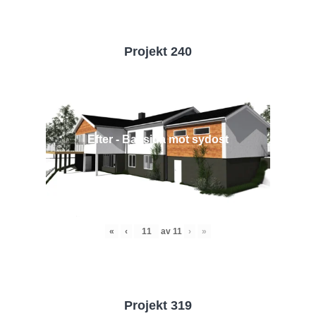
Projekt 240
Efter - Baksida mot sydost
«
‹
av
11
›
»
Projekt 319