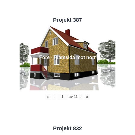
Projekt 387
Före - Framsida mot norr
«
‹
av
11
›
»
Projekt 832