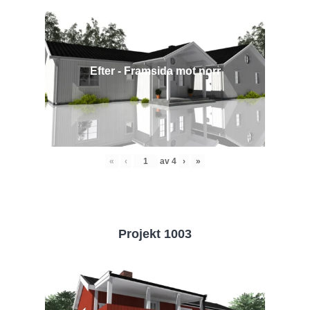
Efter - Framsida mot norr
«
‹
av
4
›
»
Projekt 1003