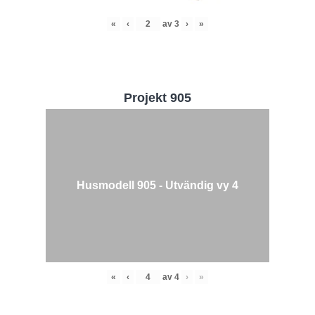
«
‹
av
3
›
»
Projekt 905
Husmodell 905 - Utvändig vy 4
«
‹
av
4
›
»