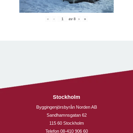
«
‹
av
8
›
»
Stockholm
Byggingenjörsbyrån Norden AB
Sandhamnsgatan 62
115 60 Stockholm
Telefon
08-410 906 60