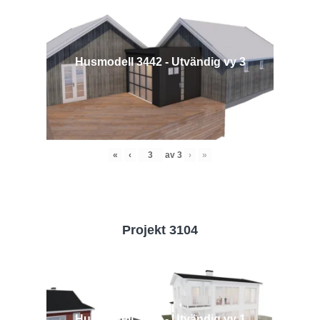
Husmodell 3442 - Utvändig vy 3
«
‹
av
3
›
»
Projekt 3104
Husmodell 3104 - Utvändig vy 1