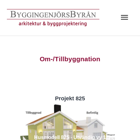
Hoppa
till
Huv
innehåll
Om-/Tillbyggnation
Projekt 825
Husmodell 825 - Utvändig vy 1