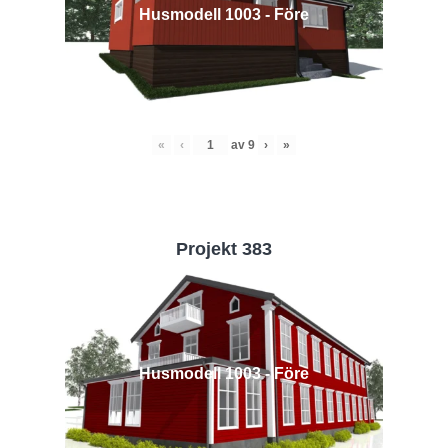
Husmodell 1003 - Före
«
‹
av
9
›
»
Projekt 383
Husmodell 1003 - Före