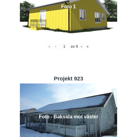
Foto 1
«
‹
av
9
›
»
Projekt 923
Foto - Baksida mot väster