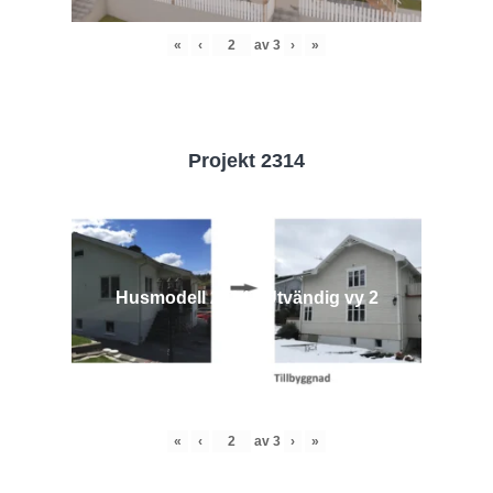
«
‹
av
3
›
»
Projekt 2314
Husmodell 2314 - Utvändig vy 2
«
‹
av
3
›
»