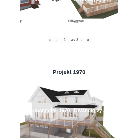
«
‹
av
3
›
»
Projekt 1970
Husmodell 1970 - Utvändig vy 2