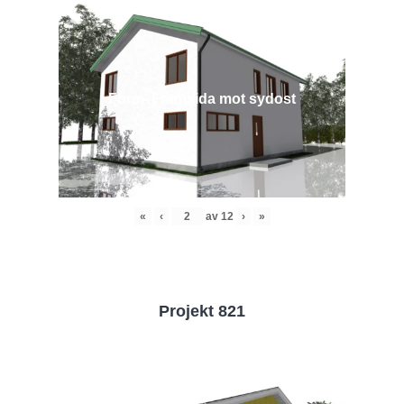
Före - Framsida mot sydost
«
‹
av
12
›
»
Projekt 821