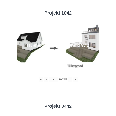
Projekt 1042
Husmodell 1042 - Utvändig vy 2
«
‹
av
10
›
»
Projekt 3442