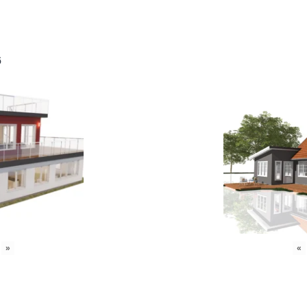
6
»
«