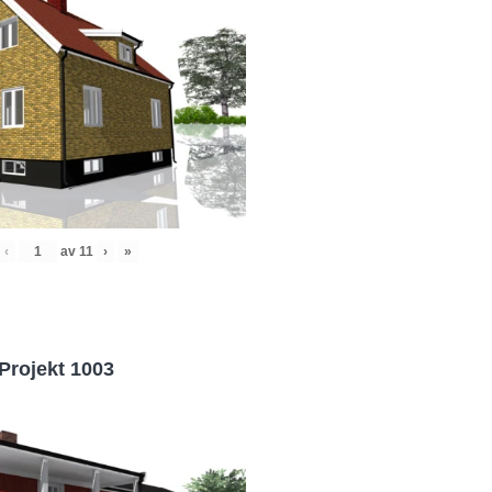
‹
av
11
›
»
Projekt 1003