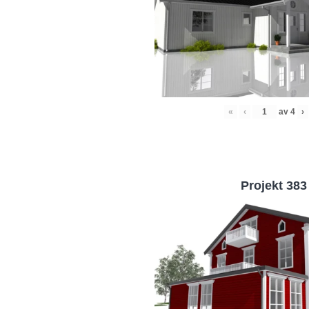
«
‹
av
4
›
Projekt 383