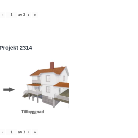
‹
av
3
›
»
Projekt 2314
‹
av
3
›
»