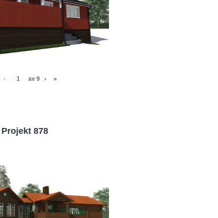
‹
av
9
›
»
Projekt 878