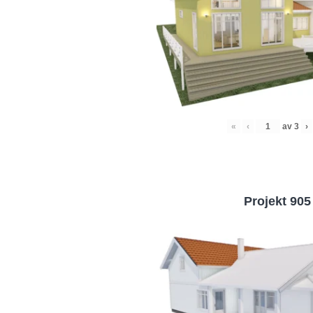
«
‹
av
3
›
Projekt 905