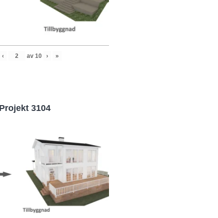
‹
av
10
›
»
Projekt 3104