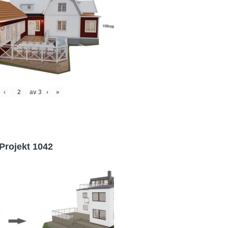
‹
av
3
›
»
Projekt 1042