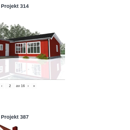
Projekt 314
‹
av
16
›
»
Projekt 387