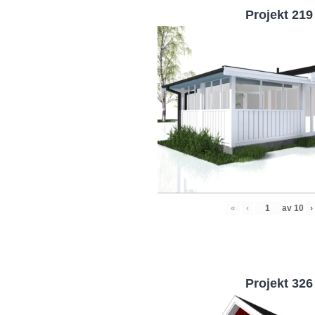
Projekt 219
«
‹
av
10
›
Projekt 326