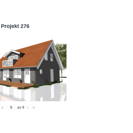
Projekt 276
‹
av
9
›
»