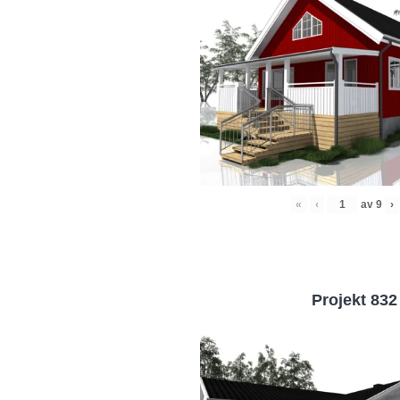
«
‹
av
9
›
Projekt 832