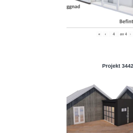
«
‹
av
4
›
Projekt 344