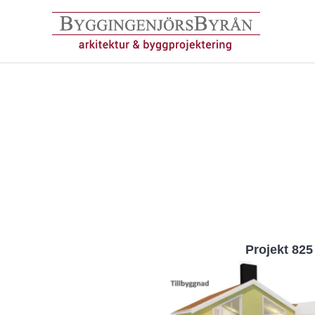
Hoppa
till
innehåll
Projekt 825