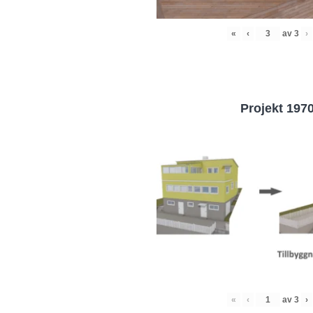
«
‹
av
3
›
Projekt 197
«
‹
av
3
›