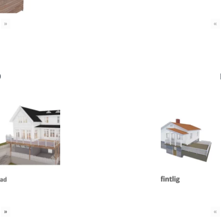
»
«
0
»
«