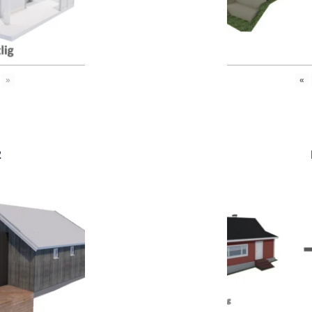
»
«
2