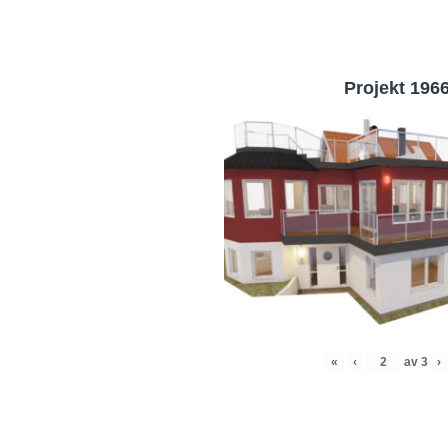
Projekt 196
«
‹
av
3
›