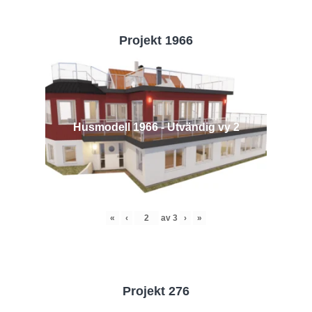
Projekt 1966
Husmodell 1966 - Utvändig vy 2
«
‹
av
3
›
»
Projekt 276