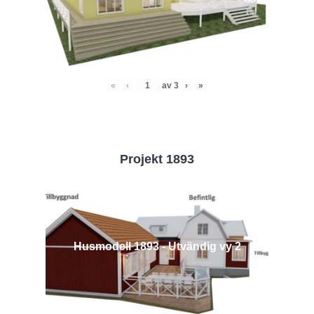
«
‹
av
3
›
»
Projekt 1893
Husmodell 1893 - Utvändig vy 2