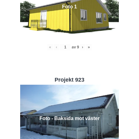
Foto 1
«
‹
av
9
›
»
Projekt 923
Foto - Baksida mot väster