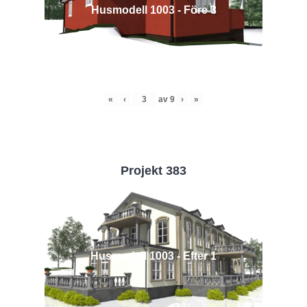
Husmodell 1003 - Före 3
«
‹
av
9
›
»
Projekt 383
Husmodell 1003 - Efter 1