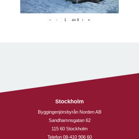
«
‹
av
8
›
»
Stockholm
Byggingenjörsbyrån Norden AB
Sandhamnsgatan 62
115 60 Stockholm
Telefon
08-410 906 60