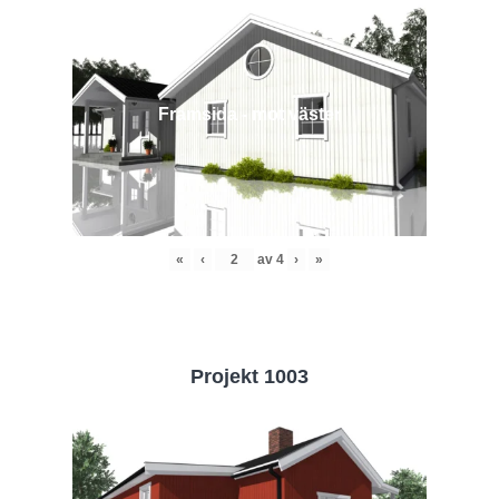
Framsida - mot väster
«
‹
av
4
›
»
Projekt 1003