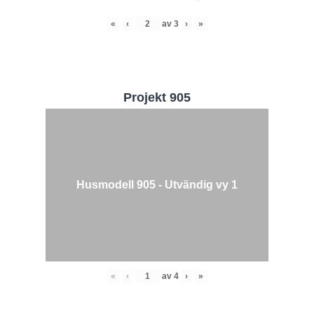
«
‹
av
3
›
»
Projekt 905
Husmodell 905 - Utvändig vy 1
«
‹
av
4
›
»