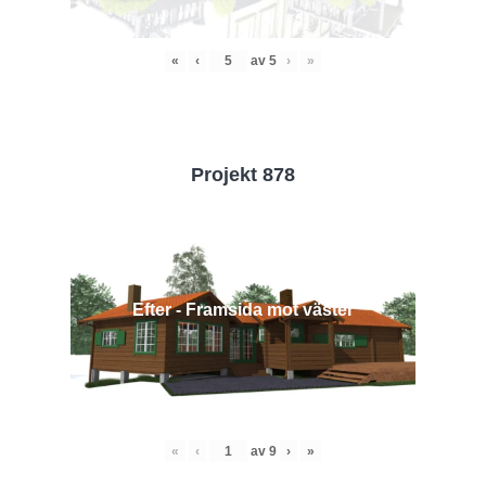
«
‹
av
5
›
»
Projekt 878
Efter - Framsida mot väster
«
‹
av
9
›
»