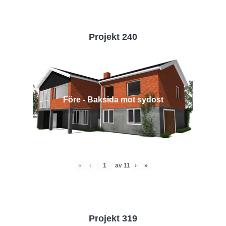
Projekt 240
Före - Baksida mot sydost
«
‹
av
11
›
»
Projekt 319