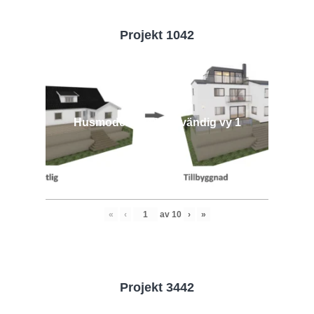
Projekt 1042
Husmodell 1042 - Utvändig vy 1
«
‹
av
10
›
»
Projekt 3442