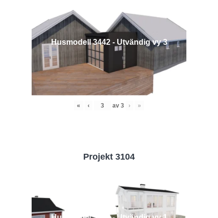
Husmodell 3442 - Utvändig vy 3
«
‹
av
3
›
»
Projekt 3104
Husmodell 3104 - Utvändig vy 1