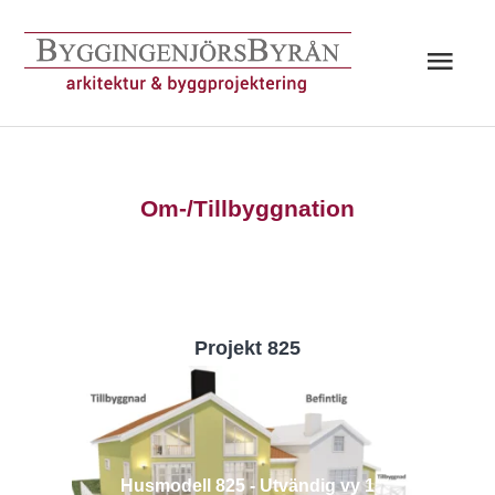
Hoppa
till
Huv
innehåll
Om-/Tillbyggnation
Projekt 825
Husmodell 825 - Utvändig vy 1