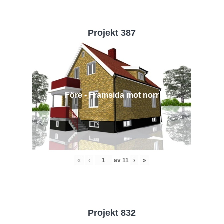
Projekt 387
Före - Framsida mot norr
«
‹
av
11
›
»
Projekt 832