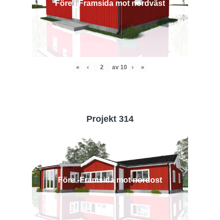
Före - Framsida mot nordväst
«
‹
av
10
›
»
Projekt 314
Före -Framsida mot nordost