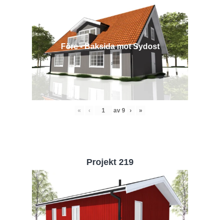
Före - Baksida mot Sydost
«
‹
av
9
›
»
Projekt 219