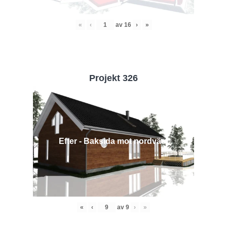
«
‹
av
16
›
»
Projekt 326
Efter - Baksida mot nordväst
«
‹
av
9
›
»