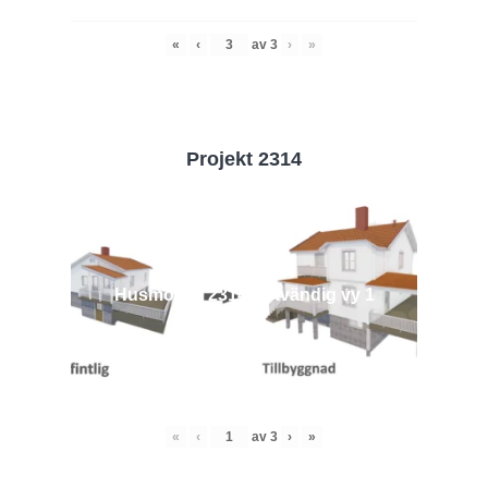
«
‹
av
3
›
»
Projekt 2314
Husmodell 2314 - Utvändig vy 1
«
‹
av
3
›
»