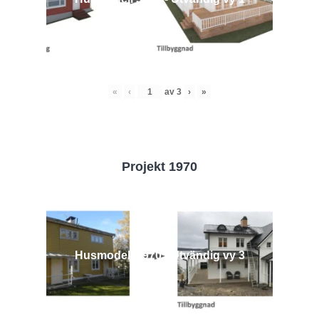
«
‹
av
3
›
»
Projekt 1970
Husmodell 1970 - Utvändig vy 3