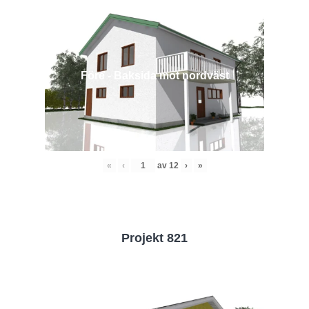
Före - Baksida mot nordväst
«
‹
av
12
›
»
Projekt 821