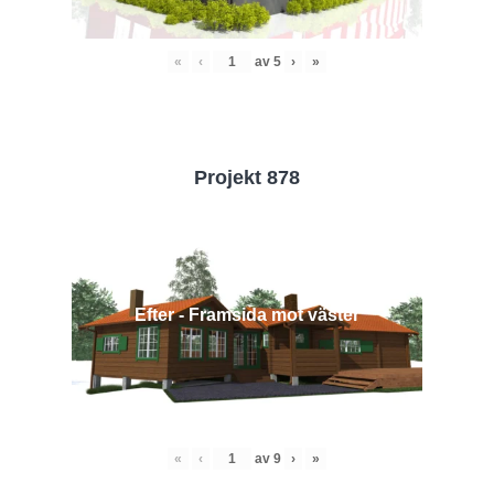
«
‹
av
5
›
»
Projekt 878
Efter - Framsida mot väster
«
‹
av
9
›
»