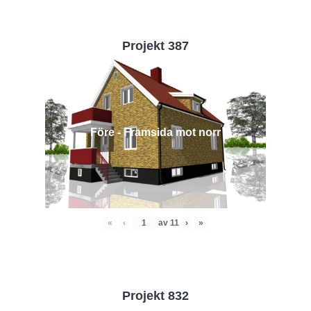
Projekt 387
Före - Framsida mot norr
«
‹
av
11
›
»
Projekt 832