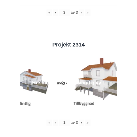
«
‹
av
3
›
»
Projekt 2314
Husmodell 2314 - Utvändig vy 1
«
‹
av
3
›
»