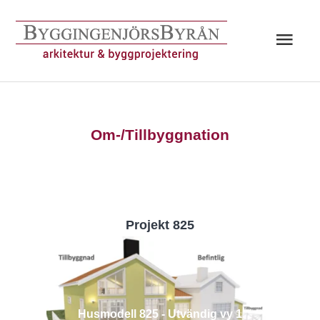
Hoppa
till
Huv
innehåll
Om-/Tillbyggnation
Projekt 825
Husmodell 825 - Utvändig vy 1