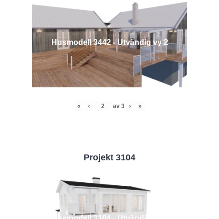
Husmodell 3442 - Utvändig vy 2
«
‹
av
3
›
»
Projekt 3104
Husmodell 3104 - Utvändig vy 2