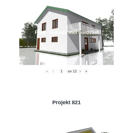
Före - Baksida mot nordväst
«
‹
av
12
›
»
Projekt 821