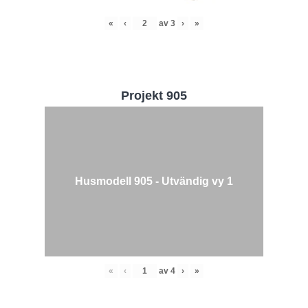
«
‹
av
3
›
»
Projekt 905
Husmodell 905 - Utvändig vy 1
«
‹
av
4
›
»