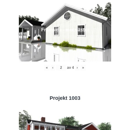
Framsida - mot väster
«
‹
av
4
›
»
Projekt 1003