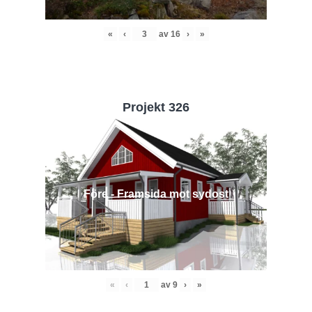
«
‹
av
16
›
»
Projekt 326
Före - Framsida mot sydost
«
‹
av
9
›
»