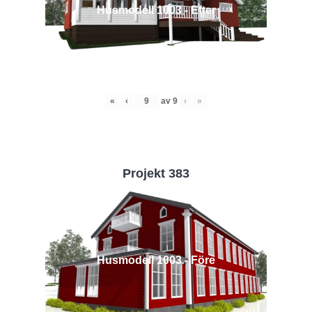
Husmodell 1003 - Efter
«
‹
av
9
›
»
Projekt 383
Husmodell 1003 - Före