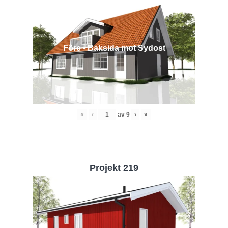
Före - Baksida mot Sydost
«
‹
av
9
›
»
Projekt 219