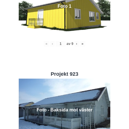
Foto 1
«
‹
av
9
›
»
Projekt 923
Foto - Baksida mot väster