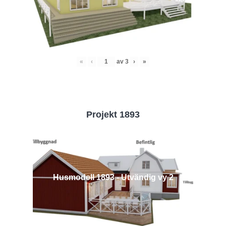
«
‹
av
3
›
»
Projekt 1893
Husmodell 1893 - Utvändig vy 2