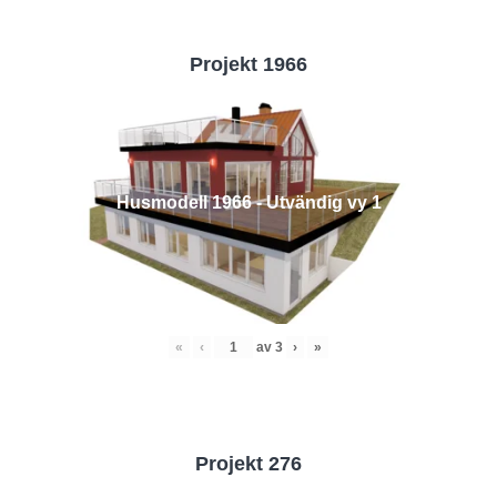
Projekt 1966
Husmodell 1966 - Utvändig vy 1
«
‹
av
3
›
»
Projekt 276