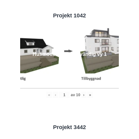
Projekt 1042
Husmodell 1042 - Utvändig vy 1
«
‹
av
10
›
»
Projekt 3442