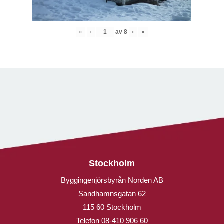
«
‹
av
8
›
»
Stockholm
Byggingenjörsbyrån Norden AB
Sandhamnsgatan 62
115 60 Stockholm
Telefon
08-410 906 60