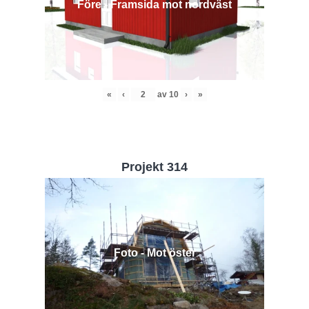
Före - Framsida mot nordväst
«
‹
av
10
›
»
Projekt 314
Foto - Mot öster