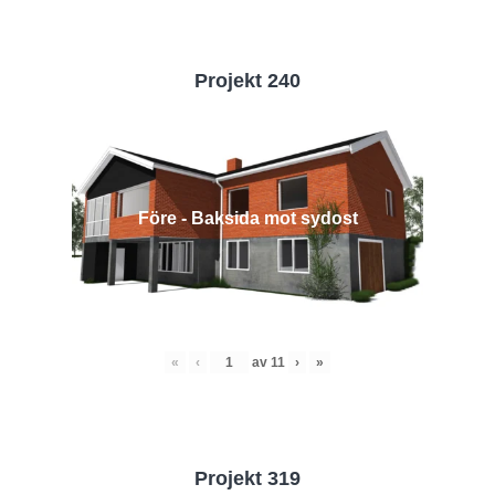
Projekt 240
Före - Baksida mot sydost
«
‹
av
11
›
»
Projekt 319