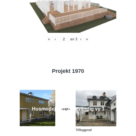
«
‹
av
3
›
»
Projekt 1970
Husmodell 1970 - Utvändig vy 3