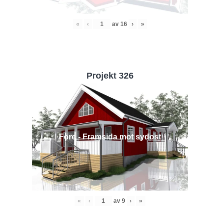
«
‹
av
16
›
»
Projekt 326
Före - Framsida mot sydost
«
‹
av
9
›
»