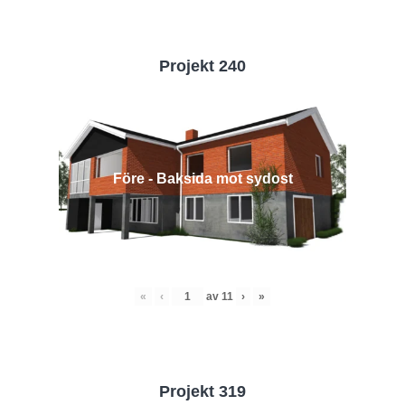
Projekt 240
Före - Baksida mot sydost
«
‹
av
11
›
»
Projekt 319