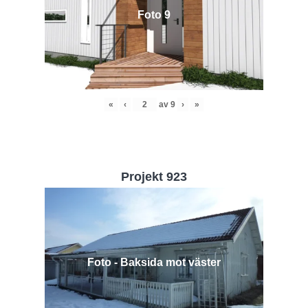
Foto 9
«
‹
av
9
›
»
Projekt 923
Foto - Baksida mot väster