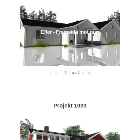
Efter - Framsida mot norr
«
‹
av
4
›
»
Projekt 1003