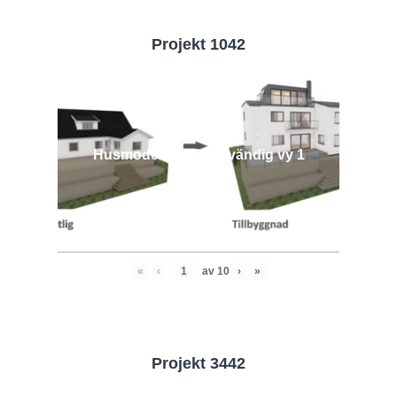
Projekt 1042
Husmodell 1042 - Utvändig vy 1
«
‹
av
10
›
»
Projekt 3442