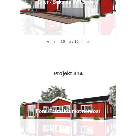
Efter - Baksida mot sydost
«
‹
av
10
›
»
Projekt 314
Före -Framsida mot nordost