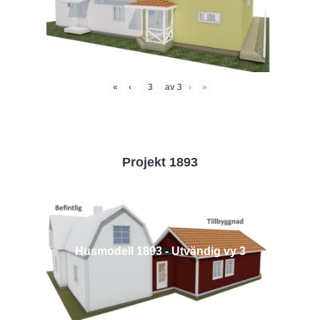
«
‹
av
3
›
»
Projekt 1893
Husmodell 1893 - Utvändig vy 3