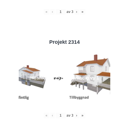
«
‹
av
3
›
»
Projekt 2314
Husmodell 2314 - Utvändig vy 1
«
‹
av
3
›
»