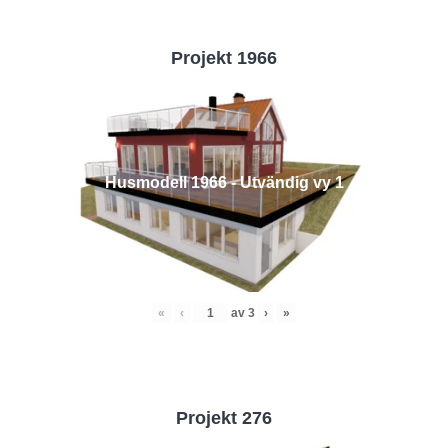
Projekt 1966
Husmodell 1966 - Utvändig vy 1
«
‹
av
3
›
»
Projekt 276