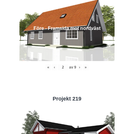
Före - Framsida mot nordväst
«
‹
av
9
›
»
Projekt 219