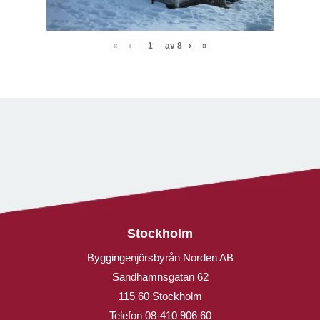
«
‹
av
8
›
»
Stockholm
Byggingenjörsbyrån Norden AB
Sandhamnsgatan 62
115 60 Stockholm
Telefon
08-410 906 60