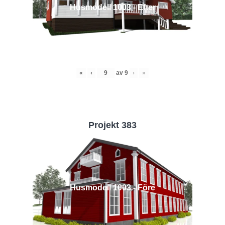
Husmodell 1003 - Efter
«
‹
av
9
›
»
Projekt 383
Husmodell 1003 - Före