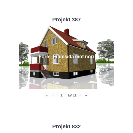
Projekt 387
Före - Framsida mot norr
«
‹
av
11
›
»
Projekt 832