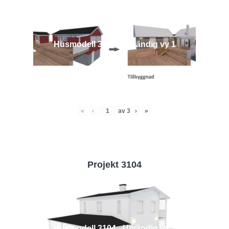
Husmodell 3442 - Utvändig vy 1
«
‹
av
3
›
»
Projekt 3104
Husmodell 3104 - Utvändig vy 3