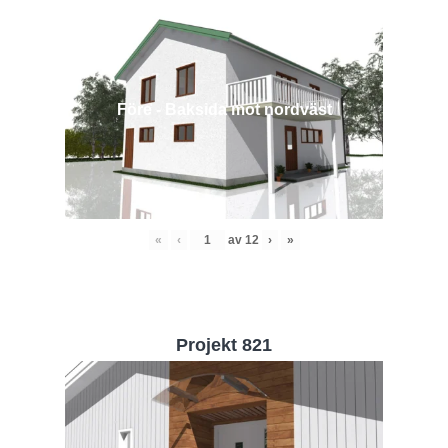
Före - Baksida mot nordväst
«
‹
av
12
›
»
Projekt 821