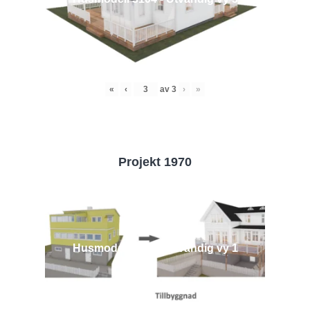
«
‹
av
3
›
»
Projekt 1970
Husmodell 1970 - Utvändig vy 1