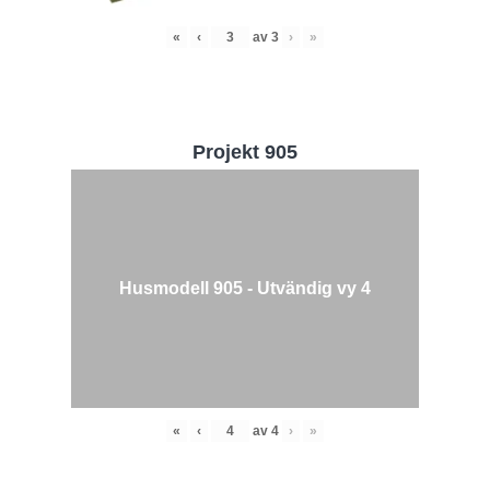
«
‹
av
3
›
»
Projekt 905
Husmodell 905 - Utvändig vy 4
«
‹
av
4
›
»