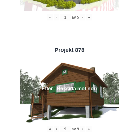
«
‹
av
5
›
»
Projekt 878
Efter - Baksida mot norr
«
‹
av
9
›
»