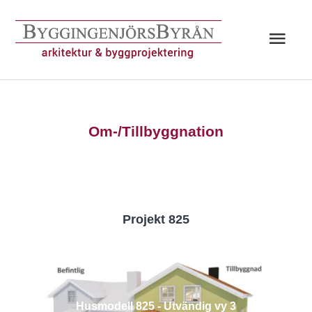
Hoppa
till
Huv
innehåll
Om-/Tillbyggnation
Projekt 825
Husmodell 825 - Utvändig vy 3