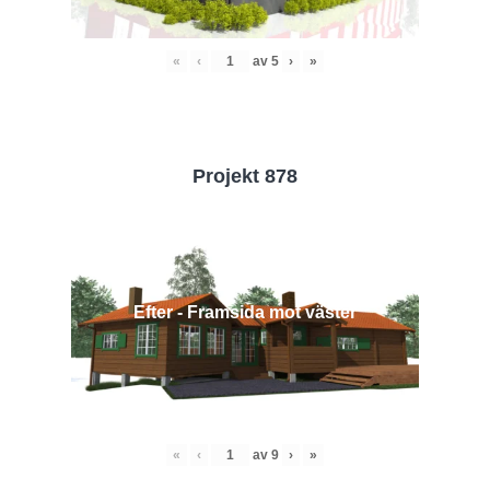
«
‹
av
5
›
»
Projekt 878
Efter - Framsida mot väster
«
‹
av
9
›
»