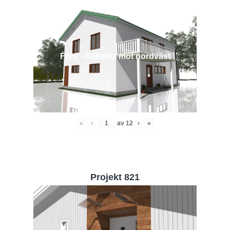
Före - Baksida mot nordväst
«
‹
av
12
›
»
Projekt 821