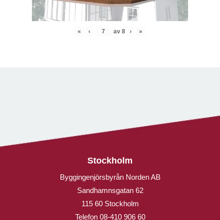
«
‹
av
8
›
»
Stockholm
Byggingenjörsbyrån Norden AB
Sandhamnsgatan 62
115 60 Stockholm
Telefon
08-410 906 60