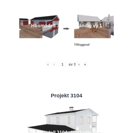
Husmodell 3442 - Utvändig vy 1
«
‹
av
3
›
»
Projekt 3104
Husmodell 3104 - Utvändig vy 3