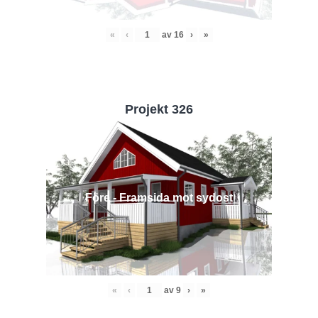
«
‹
av
16
›
»
Projekt 326
Före - Framsida mot sydost
«
‹
av
9
›
»