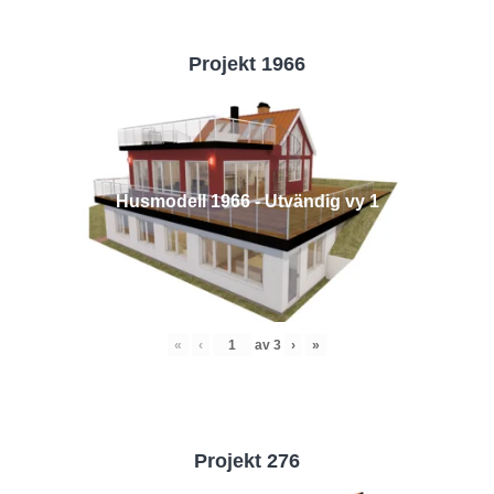
Projekt 1966
Husmodell 1966 - Utvändig vy 1
«
‹
av
3
›
»
Projekt 276