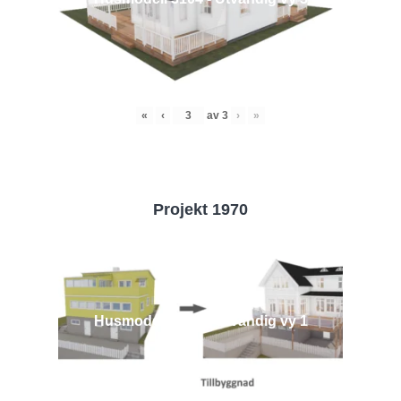
«
‹
av
3
›
»
Projekt 1970
Husmodell 1970 - Utvändig vy 1