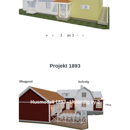
«
‹
av
3
›
»
Projekt 1893
Husmodell 1893 - Utvändig vy 2