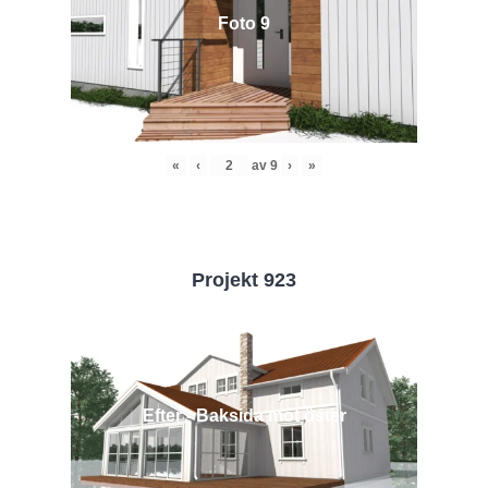
Foto 9
«
‹
av
9
›
»
Projekt 923
Efter - Baksida mot öster