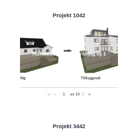
Projekt 1042
Husmodell 1042 - Utvändig vy 1
«
‹
av
10
›
»
Projekt 3442