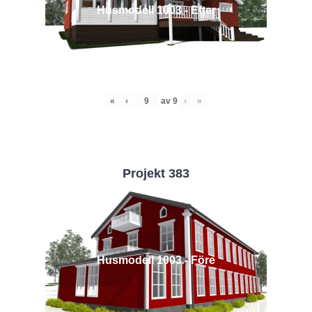
Husmodell 1003 - Efter
«
‹
av
9
›
»
Projekt 383
Husmodell 1003 - Före