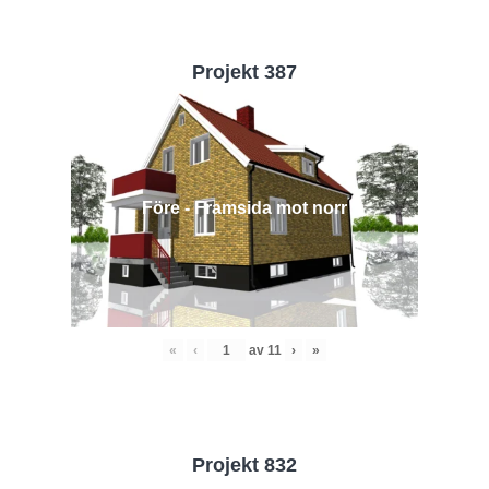
Projekt 387
Före - Framsida mot norr
«
‹
av
11
›
»
Projekt 832