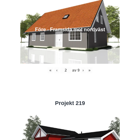
Före - Framsida mot nordväst
«
‹
av
9
›
»
Projekt 219