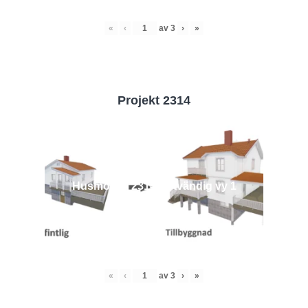
«
‹
av
3
›
»
Projekt 2314
Husmodell 2314 - Utvändig vy 1
«
‹
av
3
›
»