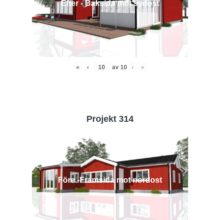
Efter - Baksida mot sydost
«
‹
av
10
›
»
Projekt 314
Före -Framsida mot nordost