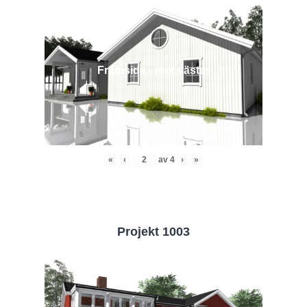
Framsida - mot väster
«
‹
av
4
›
»
Projekt 1003