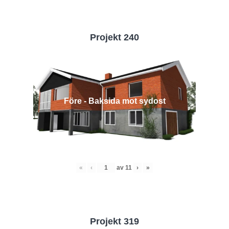
Projekt 240
Före - Baksida mot sydost
«
‹
av
11
›
»
Projekt 319