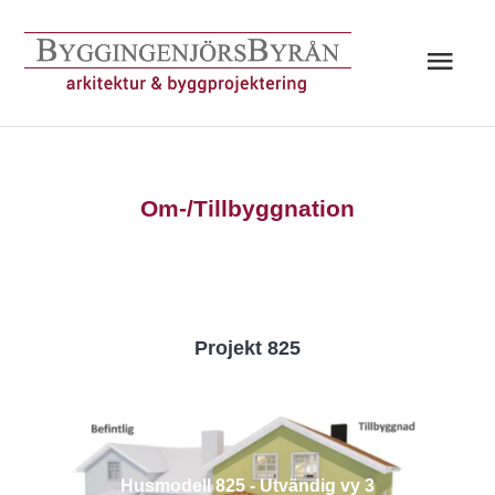
Hoppa
till
Huv
innehåll
Om-/Tillbyggnation
Projekt 825
Husmodell 825 - Utvändig vy 3