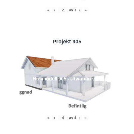
«
‹
av
3
›
»
Projekt 905
Husmodell 905 - Utvändig vy 4
«
‹
av
4
›
»