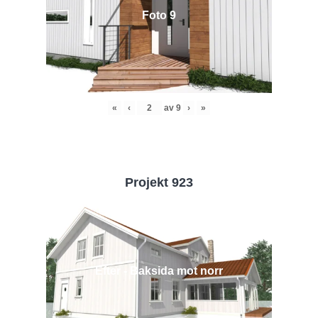
Foto 9
«
‹
av
9
›
»
Projekt 923
Efter - Baksida mot norr