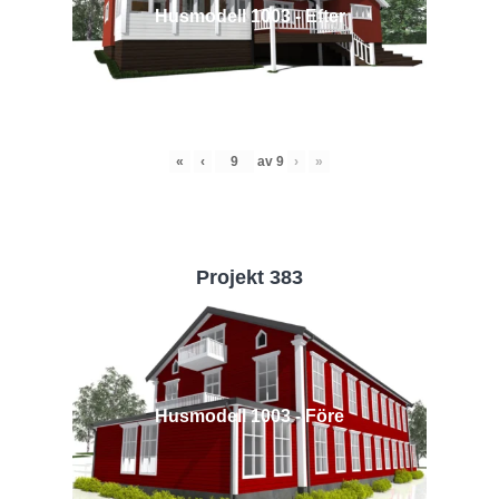
Husmodell 1003 - Efter
«
‹
av
9
›
»
Projekt 383
Husmodell 1003 - Före