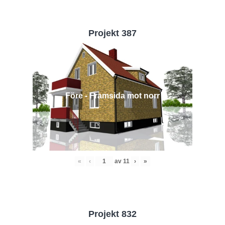
Projekt 387
Före - Framsida mot norr
«
‹
av
11
›
»
Projekt 832