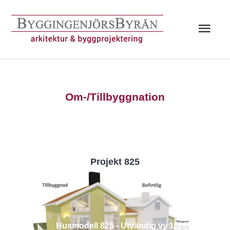
Hoppa
till
Huv
innehåll
Om-/Tillbyggnation
Projekt 825
Husmodell 825 - Utvändig vy 1