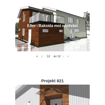
Efter - Baksida mot nordväst
«
‹
av
12
›
»
Projekt 821