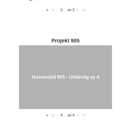
«
‹
av
3
›
»
Projekt 905
Husmodell 905 - Utvändig vy 4
«
‹
av
4
›
»