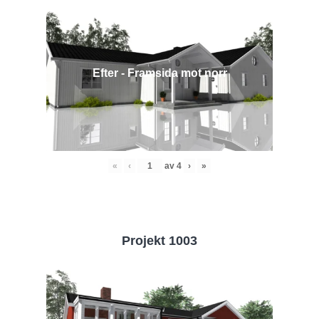
Efter - Framsida mot norr
«
‹
av
4
›
»
Projekt 1003