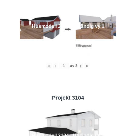
Husmodell 3442 - Utvändig vy 1
«
‹
av
3
›
»
Projekt 3104
Husmodell 3104 - Utvändig vy 3