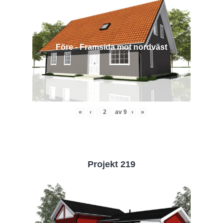
Före - Framsida mot nordväst
«
‹
av
9
›
»
Projekt 219