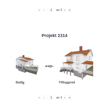
«
‹
av
3
›
»
Projekt 2314
Husmodell 2314 - Utvändig vy 1
«
‹
av
3
›
»