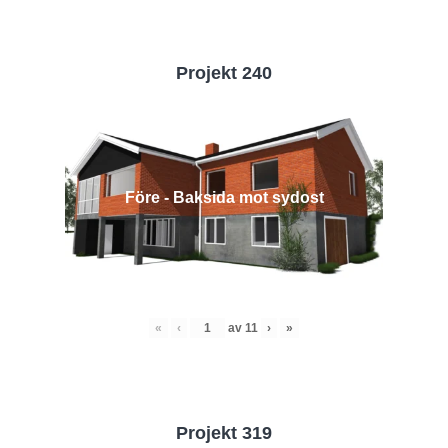
Projekt 240
Före - Baksida mot sydost
«
‹
av
11
›
»
Projekt 319