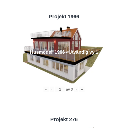
Projekt 1966
Husmodell 1966 - Utvändig vy 1
«
‹
av
3
›
»
Projekt 276