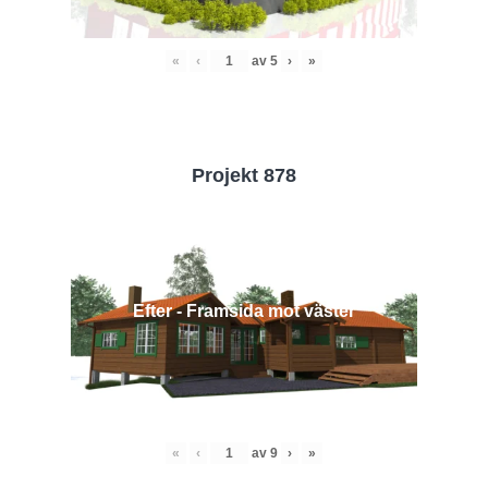
«
‹
av
5
›
»
Projekt 878
Efter - Framsida mot väster
«
‹
av
9
›
»