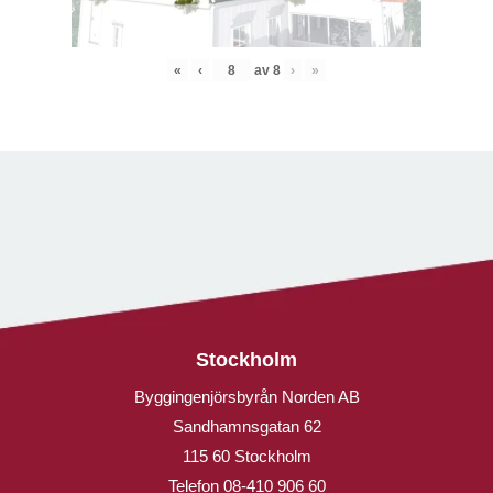
«
‹
av
8
›
»
Stockholm
Byggingenjörsbyrån Norden AB
Sandhamnsgatan 62
115 60 Stockholm
Telefon
08-410 906 60