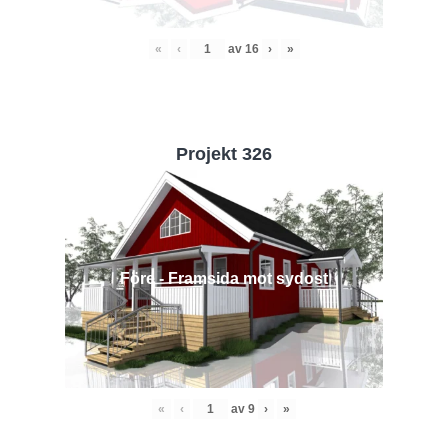
«
‹
av
16
›
»
Projekt 326
Före - Framsida mot sydost
«
‹
av
9
›
»