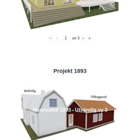
«
‹
av
3
›
»
Projekt 1893
Husmodell 1893 - Utvändig vy 3