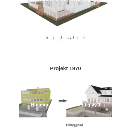
«
‹
av
3
›
»
Projekt 1970
Husmodell 1970 - Utvändig vy 1