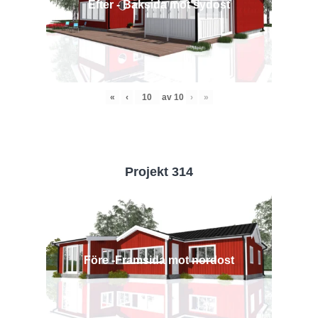
Efter - Baksida mot sydost
«
‹
av
10
›
»
Projekt 314
Före -Framsida mot nordost