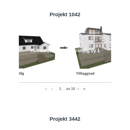
Projekt 1042
Husmodell 1042 - Utvändig vy 1
«
‹
av
10
›
»
Projekt 3442