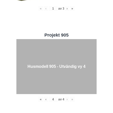
«
‹
av
3
›
»
Projekt 905
Husmodell 905 - Utvändig vy 4
«
‹
av
4
›
»