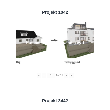
Projekt 1042
Husmodell 1042 - Utvändig vy 1
«
‹
av
10
›
»
Projekt 3442