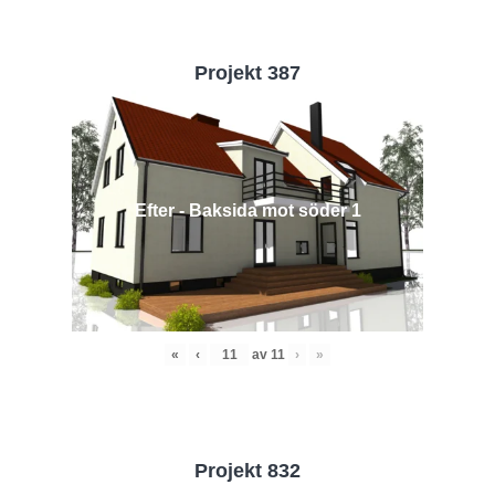
Projekt 387
Efter - Baksida mot söder 1
«
‹
av
11
›
»
Projekt 832