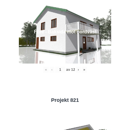
Före - Baksida mot nordväst
«
‹
av
12
›
»
Projekt 821