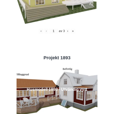
«
‹
av
3
›
»
Projekt 1893
Husmodell 1893 - Utvändig vy 1