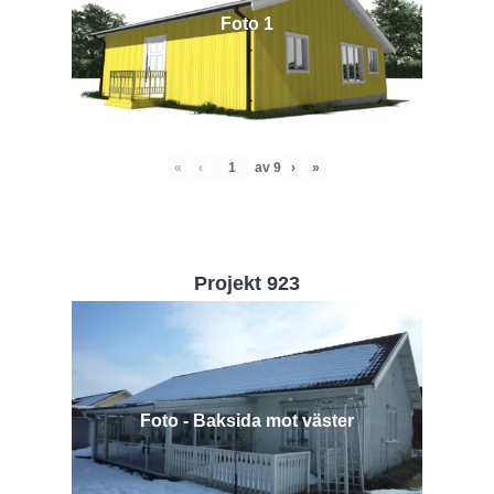
Foto 1
«
‹
av
9
›
»
Projekt 923
Foto - Baksida mot väster