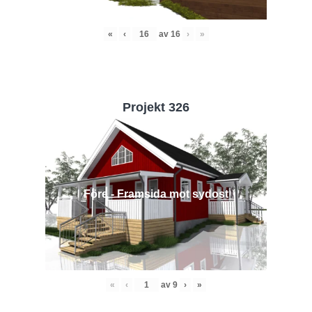
«
‹
av
16
›
»
Projekt 326
Före - Framsida mot sydost
«
‹
av
9
›
»