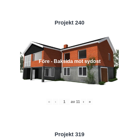
Projekt 240
Före - Baksida mot sydost
«
‹
av
11
›
»
Projekt 319