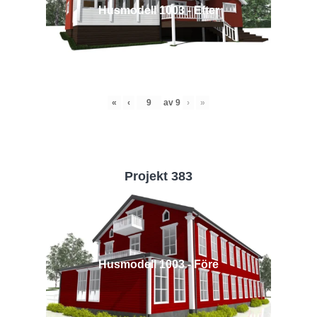
Husmodell 1003 - Efter
«
‹
av
9
›
»
Projekt 383
Husmodell 1003 - Före