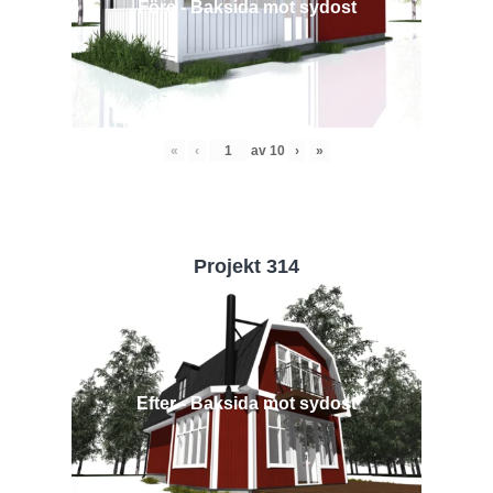
Före - Baksida mot sydost
«
‹
av
10
›
»
Projekt 314
Efter - Baksida mot sydost