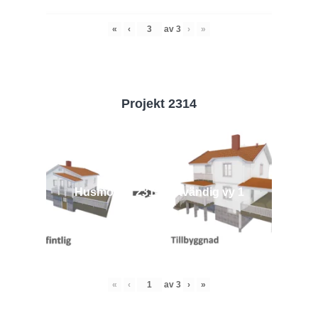
«
‹
av
3
›
»
Projekt 2314
Husmodell 2314 - Utvändig vy 1
«
‹
av
3
›
»