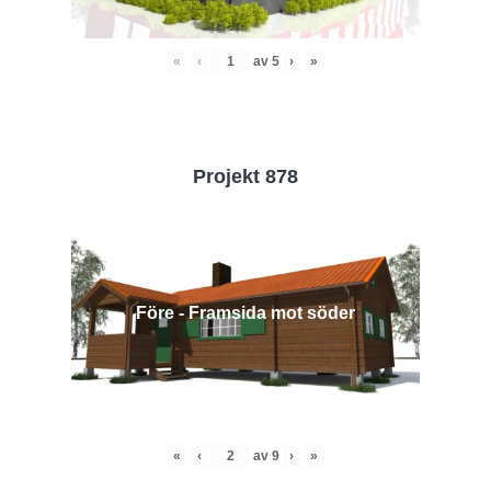
«
‹
av
5
›
»
Projekt 878
Före - Framsida mot söder
«
‹
av
9
›
»