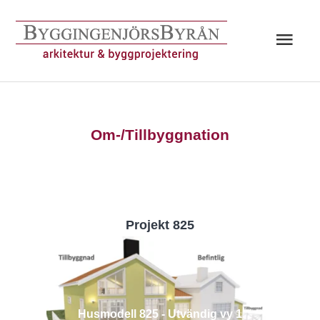
Hoppa
till
Huv
innehåll
Om-/Tillbyggnation
Projekt 825
Husmodell 825 - Utvändig vy 1