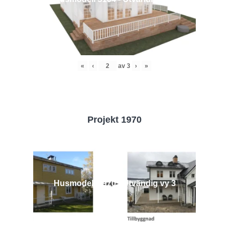
«
‹
av
3
›
»
Projekt 1970
Husmodell 1970 - Utvändig vy 3