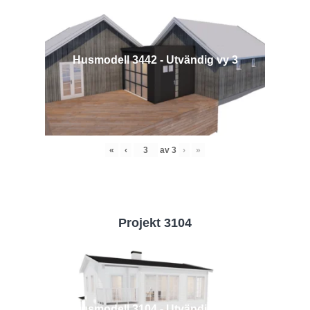
Husmodell 3442 - Utvändig vy 3
«
‹
av
3
›
»
Projekt 3104
Husmodell 3104 - Utvändig vy 2