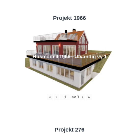
Projekt 1966
Husmodell 1966 - Utvändig vy 1
«
‹
av
3
›
»
Projekt 276