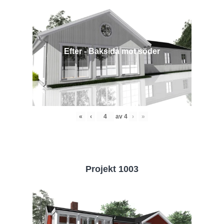
Efter - Baksida mot söder
«
‹
av
4
›
»
Projekt 1003