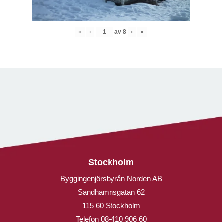
«
‹
av
8
›
»
Stockholm
Byggingenjörsbyrån Norden AB
Sandhamnsgatan 62
115 60 Stockholm
Telefon
08-410 906 60