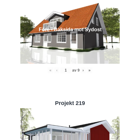
Före - Baksida mot Sydost
«
‹
av
9
›
»
Projekt 219