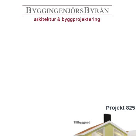
Hoppa
till
innehåll
Projekt 825