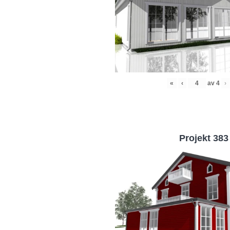
«
‹
av
4
›
Projekt 383