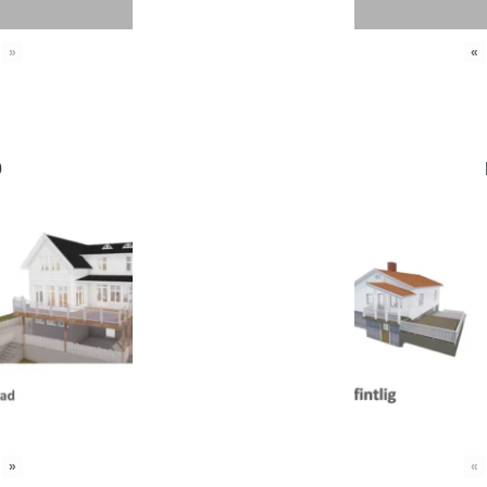
»
«
0
»
«