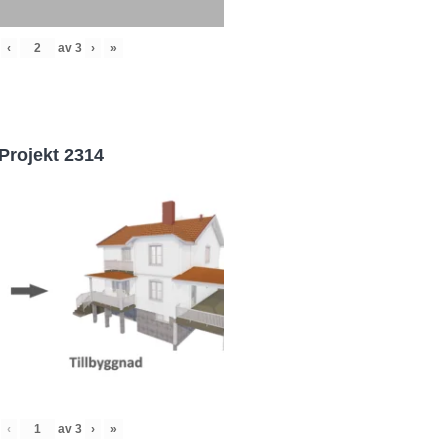
‹
av
3
›
»
Projekt 2314
‹
av
3
›
»