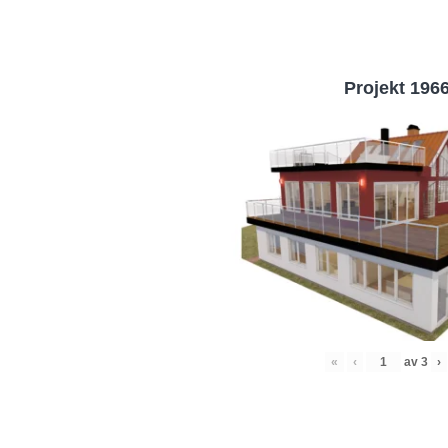
Projekt 196
«
‹
av
3
›