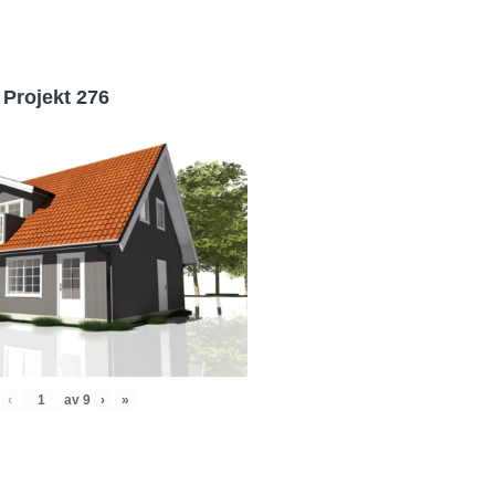
Projekt 276
‹
av
9
›
»