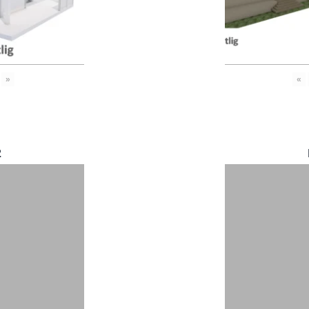
»
«
2