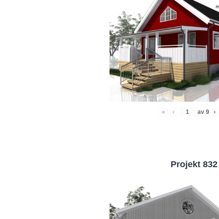
«
‹
av
9
›
Projekt 832