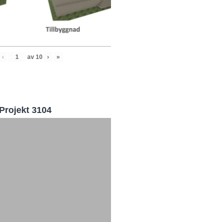
‹
av
10
›
»
Projekt 3104