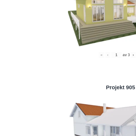
«
‹
av
3
›
Projekt 905