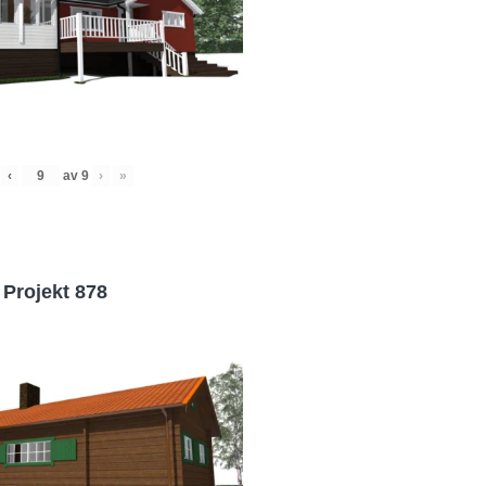
‹
av
9
›
»
Projekt 878