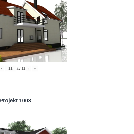
‹
av
11
›
»
Projekt 1003