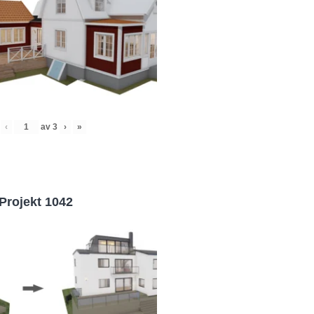
‹
av
3
›
»
Projekt 1042