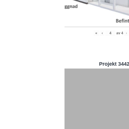
«
‹
av
4
›
Projekt 344