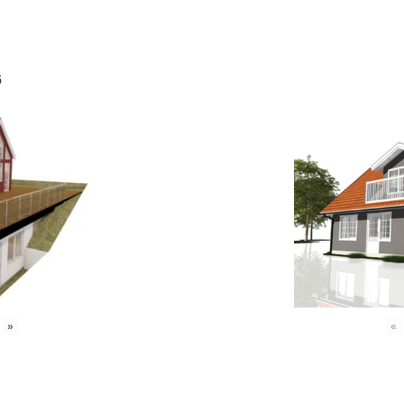
6
»
«