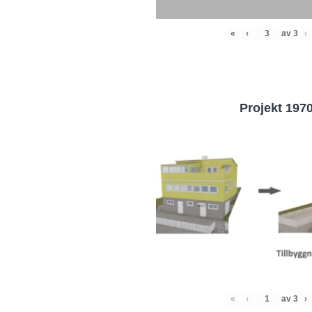
«
‹
av
3
›
Projekt 197
«
‹
av
3
›