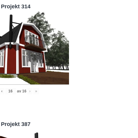
Projekt 314
‹
av
16
›
»
Projekt 387