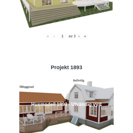
«
‹
av
3
›
»
Projekt 1893
Husmodell 1893 - Utvändig vy 1