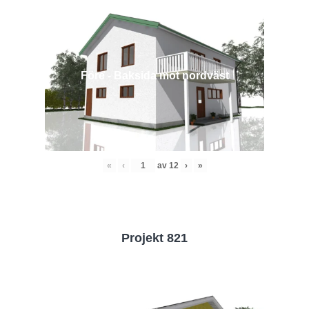
Före - Baksida mot nordväst
«
‹
av
12
›
»
Projekt 821