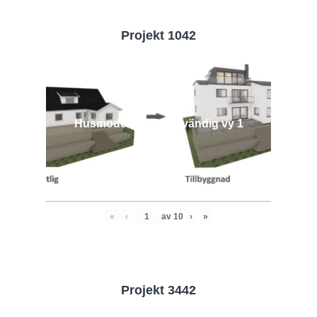
Projekt 1042
Husmodell 1042 - Utvändig vy 1
«
‹
av
10
›
»
Projekt 3442