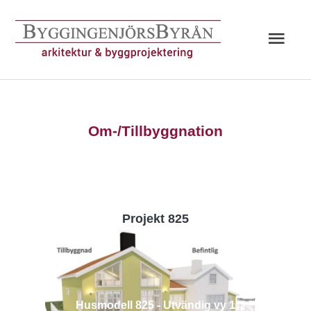
Hoppa
till
Huv
innehåll
Om-/Tillbyggnation
Projekt 825
Husmodell 825 - Utvändig vy 1