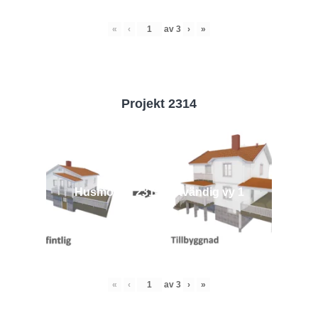
«
‹
av
3
›
»
Projekt 2314
Husmodell 2314 - Utvändig vy 1
«
‹
av
3
›
»