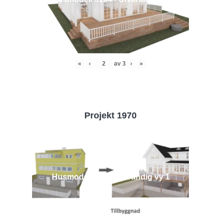
«
‹
av
3
›
»
Projekt 1970
Husmodell 1970 - Utvändig vy 1