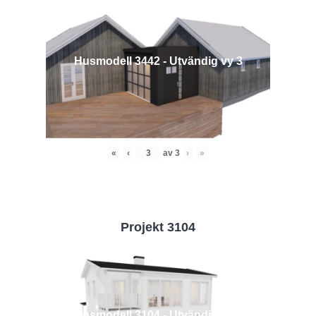
Husmodell 3442 - Utvändig vy 3
«
‹
av
3
›
»
Projekt 3104
Husmodell 3104 - Utvändig vy 2