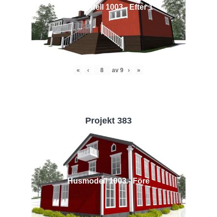
Husmodell 1003 - Efter 1
«
‹
av
9
›
»
Projekt 383
Husmodell 1003 - Före