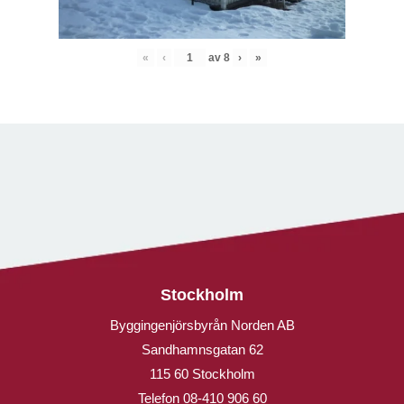
«
‹
av
8
›
»
Stockholm
Byggingenjörsbyrån Norden AB
Sandhamnsgatan 62
115 60 Stockholm
Telefon
08-410 906 60