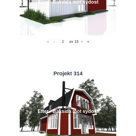
Före - Baksida mot sydost
«
‹
av
10
›
»
Projekt 314
Efter - Baksida mot sydost