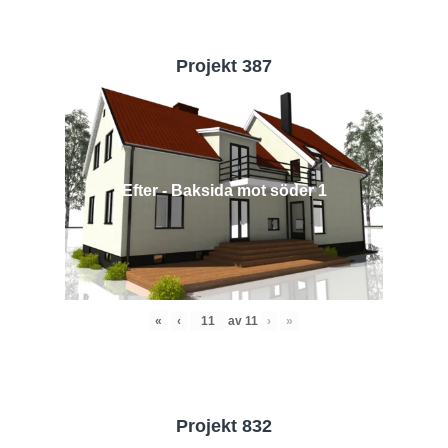
Projekt 387
Efter - Baksida mot söder 1
«
‹
av
11
›
»
Projekt 832