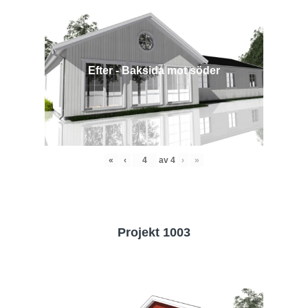
Efter - Baksida mot söder
«
‹
av
4
›
»
Projekt 1003