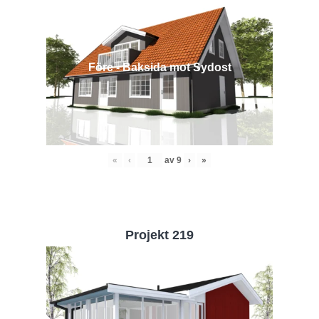
Före - Baksida mot Sydost
«
‹
av
9
›
»
Projekt 219