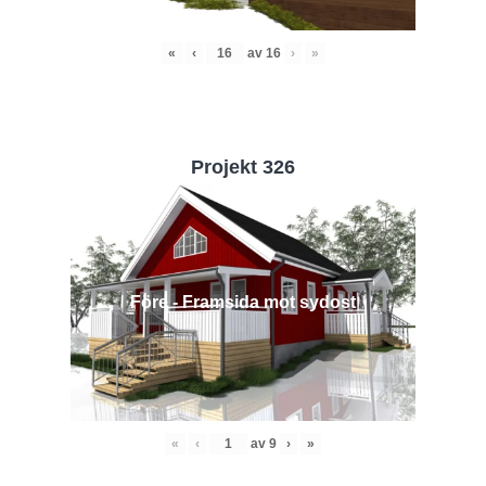
«
‹
av
16
›
»
Projekt 326
Före - Framsida mot sydost
«
‹
av
9
›
»