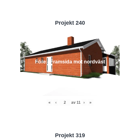
Projekt 240
Före - Framsida mot nordväst
«
‹
av
11
›
»
Projekt 319