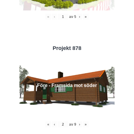
«
‹
av
5
›
»
Projekt 878
Före - Framsida mot söder
«
‹
av
9
›
»