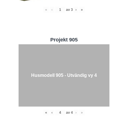
«
‹
av
3
›
»
Projekt 905
Husmodell 905 - Utvändig vy 4
«
‹
av
4
›
»