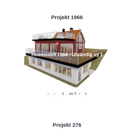
Projekt 1966
Husmodell 1966 - Utvändig vy 1
«
‹
av
3
›
»
Projekt 276