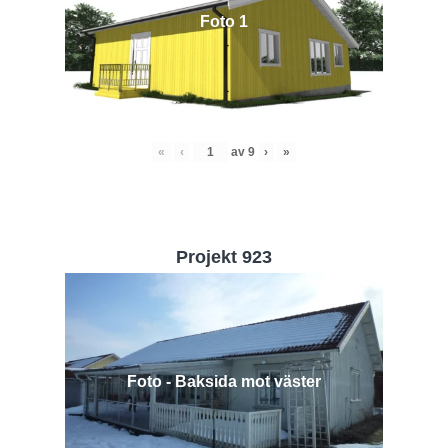
Foto 1
«
‹
av
9
›
»
Projekt 923
Foto - Baksida mot väster