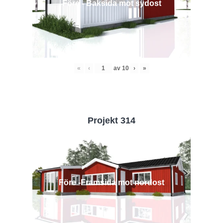
Före - Baksida mot sydost
«
‹
av
10
›
»
Projekt 314
Före -Framsida mot nordost