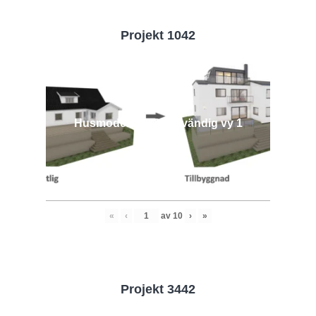
Projekt 1042
Husmodell 1042 - Utvändig vy 1
«
‹
av
10
›
»
Projekt 3442