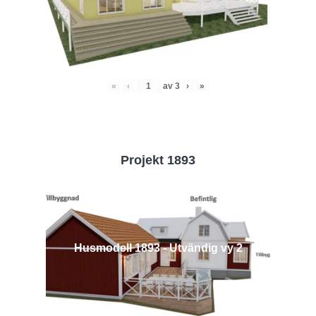
«
‹
av
3
›
»
Projekt 1893
Husmodell 1893 - Utvändig vy 2