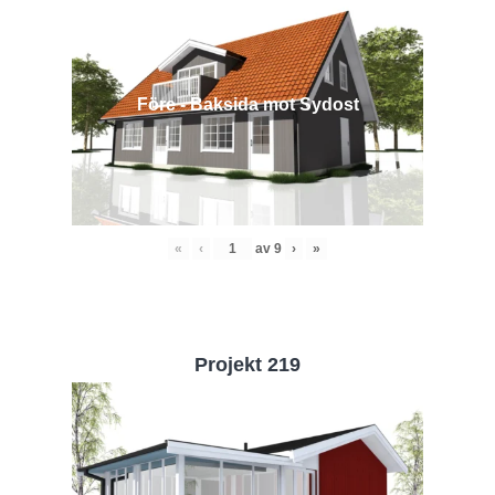
Före - Baksida mot Sydost
«
‹
av
9
›
»
Projekt 219