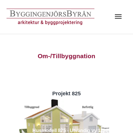
Hoppa
till
Huv
innehåll
Om-/Tillbyggnation
Projekt 825
Husmodell 825 - Utvändig vy 1