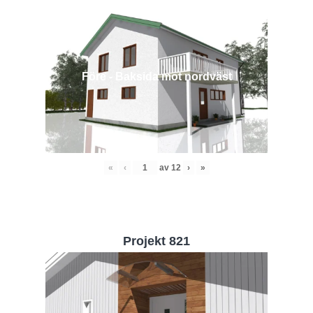
Före - Baksida mot nordväst
«
‹
av
12
›
»
Projekt 821