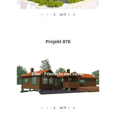
«
‹
av
5
›
»
Projekt 878
Efter - Framsida mot väster
«
‹
av
9
›
»