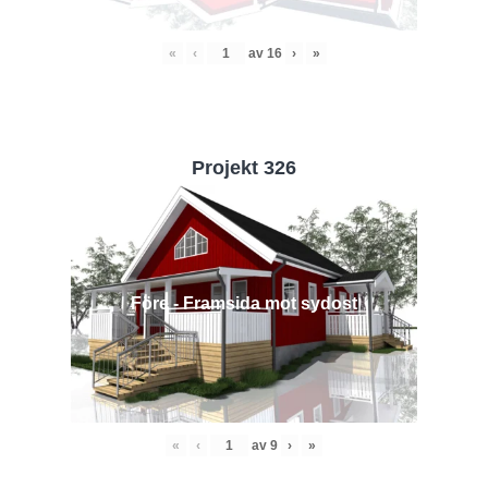
«
‹
av
16
›
»
Projekt 326
Före - Framsida mot sydost
«
‹
av
9
›
»