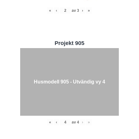
«
‹
av
3
›
»
Projekt 905
Husmodell 905 - Utvändig vy 4
«
‹
av
4
›
»