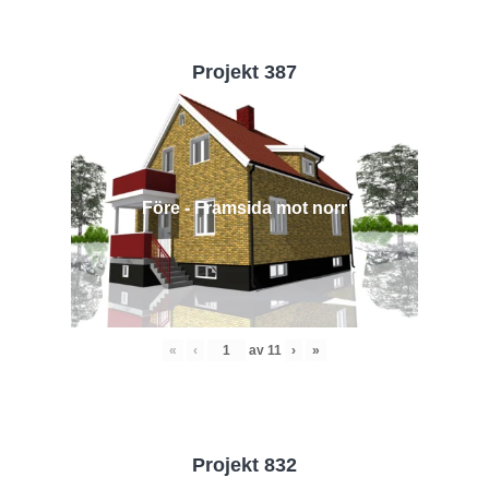
Projekt 387
Före - Framsida mot norr
«
‹
av
11
›
»
Projekt 832