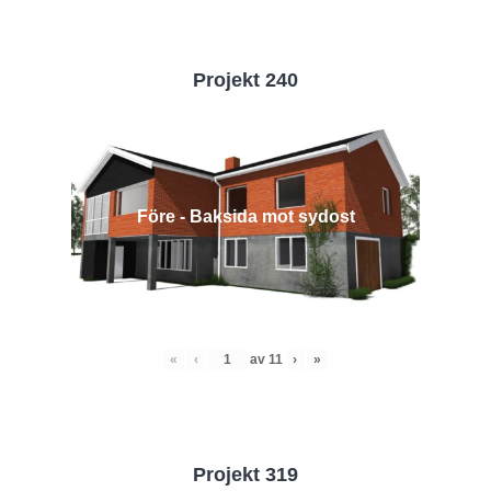
Projekt 240
Före - Baksida mot sydost
«
‹
av
11
›
»
Projekt 319