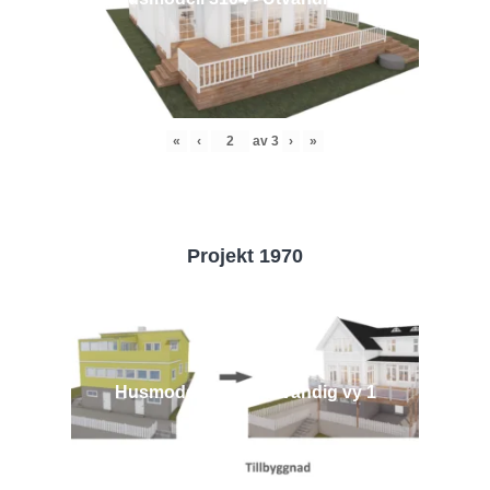
«
‹
av
3
›
»
Projekt 1970
Husmodell 1970 - Utvändig vy 1