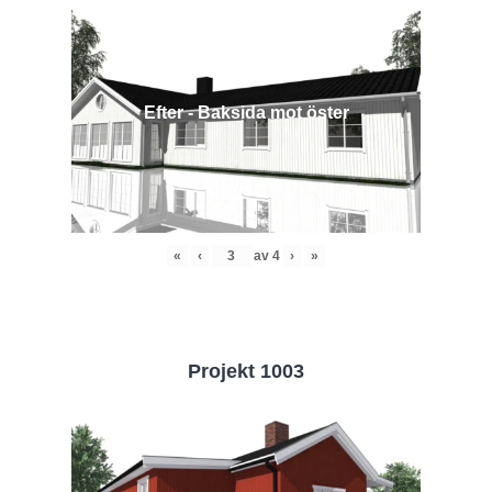
Efter - Baksida mot öster
«
‹
av
4
›
»
Projekt 1003