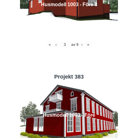
Husmodell 1003 - Före 3
«
‹
av
9
›
»
Projekt 383
Husmodell 1003 - Före