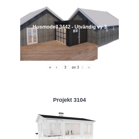
Husmodell 3442 - Utvändig vy 3
«
‹
av
3
›
»
Projekt 3104
Husmodell 3104 - Utvändig vy 2