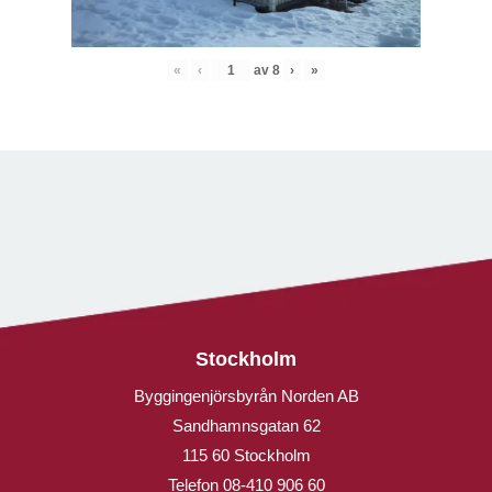
«
‹
av
8
›
»
Stockholm
Byggingenjörsbyrån Norden AB
Sandhamnsgatan 62
115 60 Stockholm
Telefon
08-410 906 60