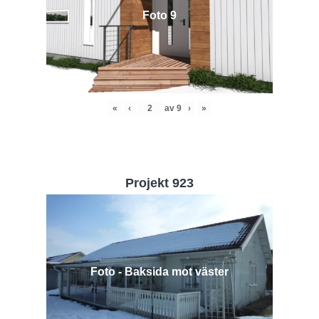
Foto 9
«
‹
av
9
›
»
Projekt 923
Foto - Baksida mot väster