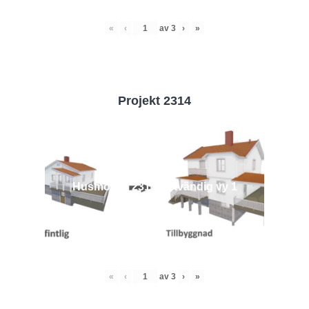
«
‹
av
3
›
»
Projekt 2314
Husmodell 2314 - Utvändig vy 1
«
‹
av
3
›
»