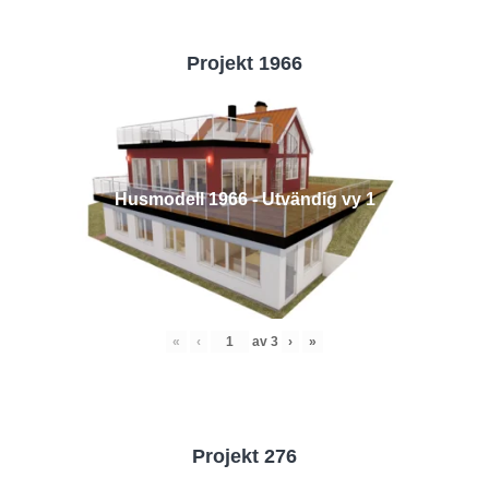
Projekt 1966
Husmodell 1966 - Utvändig vy 1
«
‹
av
3
›
»
Projekt 276