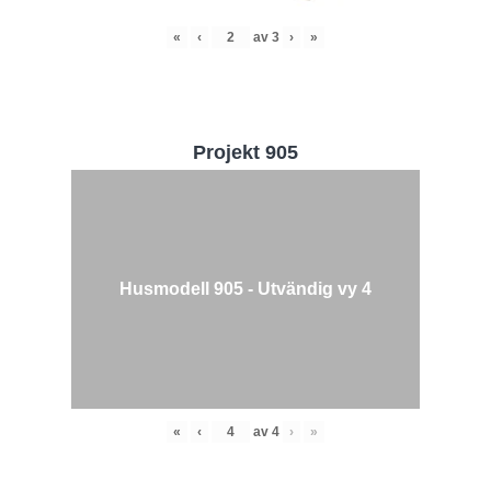
«
‹
av
3
›
»
Projekt 905
Husmodell 905 - Utvändig vy 4
«
‹
av
4
›
»