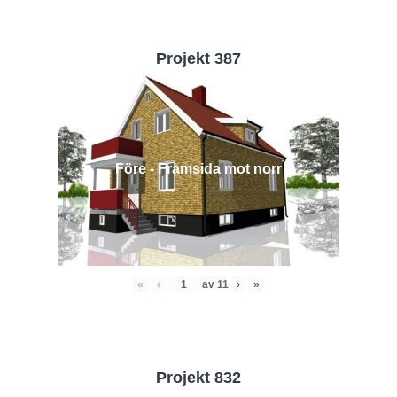
Projekt 387
Före - Framsida mot norr
«
‹
av
11
›
»
Projekt 832