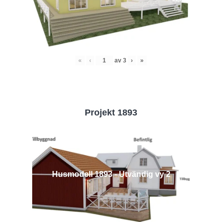
«
‹
av
3
›
»
Projekt 1893
Husmodell 1893 - Utvändig vy 2