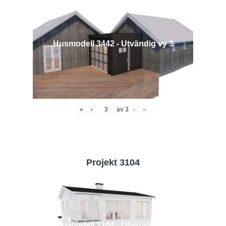
Husmodell 3442 - Utvändig vy 3
«
‹
av
3
›
»
Projekt 3104
Husmodell 3104 - Utvändig vy 2