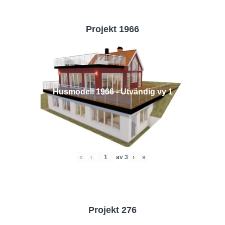
Projekt 1966
Husmodell 1966 - Utvändig vy 1
«
‹
av
3
›
»
Projekt 276