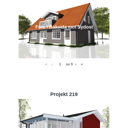
Före - Baksida mot Sydost
«
‹
av
9
›
»
Projekt 219