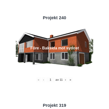
Projekt 240
Före - Baksida mot sydost
«
‹
av
11
›
»
Projekt 319