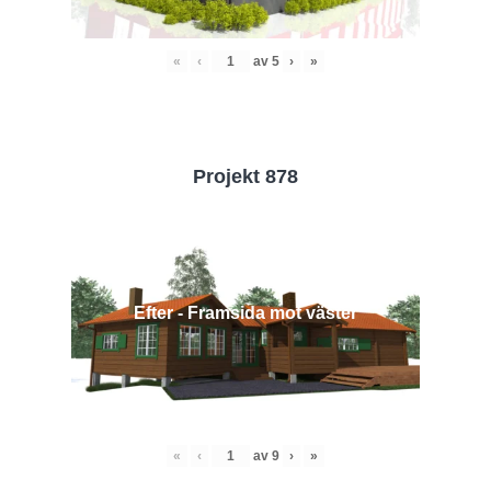
«
‹
av
5
›
»
Projekt 878
Efter - Framsida mot väster
«
‹
av
9
›
»