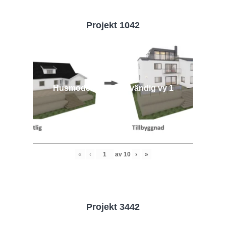
Projekt 1042
Husmodell 1042 - Utvändig vy 1
«
‹
av
10
›
»
Projekt 3442