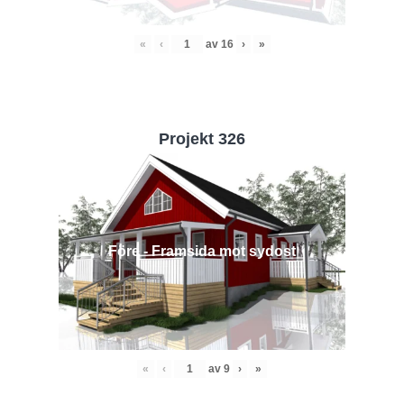
«
‹
av
16
›
»
Projekt 326
Före - Framsida mot sydost
«
‹
av
9
›
»