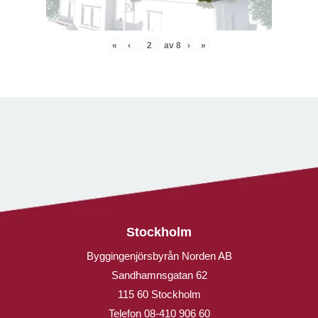
«
‹
av
8
›
»
Stockholm
Byggingenjörsbyrån Norden AB
Sandhamnsgatan 62
115 60 Stockholm
Telefon
08-410 906 60