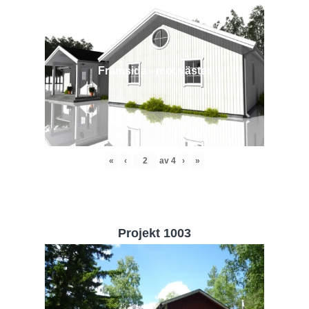
Framsida - mot väster
«
‹
av
4
›
»
Projekt 1003