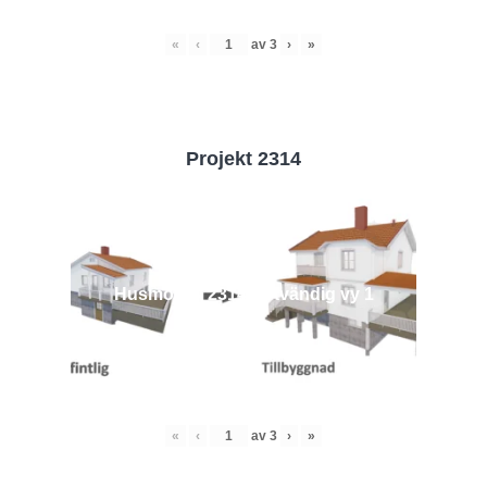
«
‹
av
3
›
»
Projekt 2314
Husmodell 2314 - Utvändig vy 1
«
‹
av
3
›
»