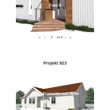
Foto 9
«
‹
av
9
›
»
Projekt 923
Före - Framsida mot öster