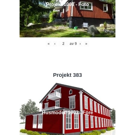
Projekt 1003 - Foto
«
‹
av
9
›
»
Projekt 383
Husmodell 1003 - Före