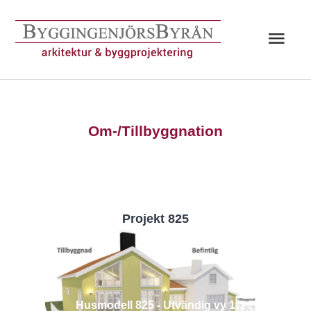
Hoppa
till
Huv
innehåll
Om-/Tillbyggnation
Projekt 825
Husmodell 825 - Utvändig vy 1