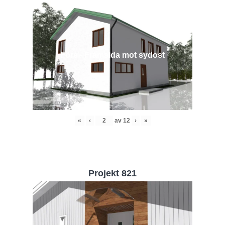
Före - Framsida mot sydost
«
‹
av
12
›
»
Projekt 821