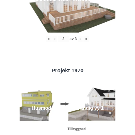
«
‹
av
3
›
»
Projekt 1970
Husmodell 1970 - Utvändig vy 1