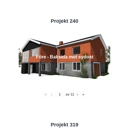
Projekt 240
Före - Baksida mot sydost
«
‹
av
11
›
»
Projekt 319