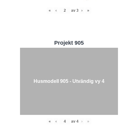
«
‹
av
3
›
»
Projekt 905
Husmodell 905 - Utvändig vy 4
«
‹
av
4
›
»