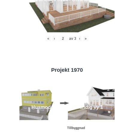
«
‹
av
3
›
»
Projekt 1970
Husmodell 1970 - Utvändig vy 1