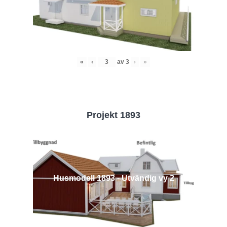
«
‹
av
3
›
»
Projekt 1893
Husmodell 1893 - Utvändig vy 2