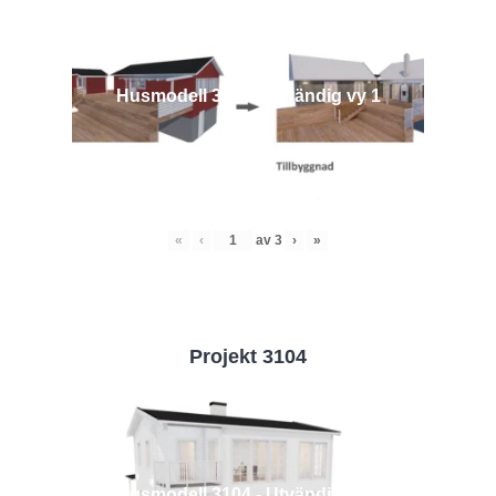
Husmodell 3442 - Utvändig vy 1
«
‹
av
3
›
»
Projekt 3104
Husmodell 3104 - Utvändig vy 2