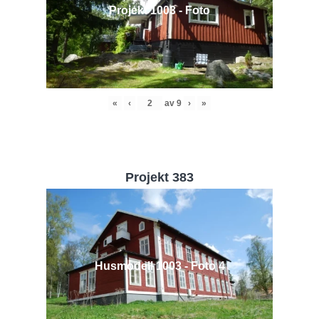
Projekt 1003 - Foto
«
‹
av
9
›
»
Projekt 383
Husmodell 1003 - Foto 4