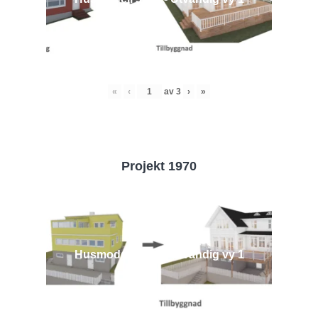
«
‹
av
3
›
»
Projekt 1970
Husmodell 1970 - Utvändig vy 1