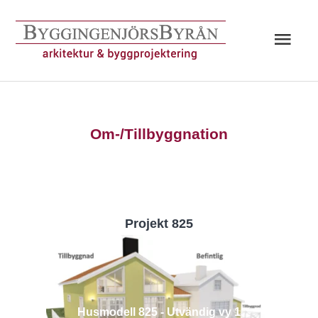
Hoppa
till
Huv
innehåll
Om-/Tillbyggnation
Projekt 825
Husmodell 825 - Utvändig vy 1