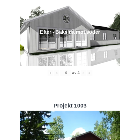
Efter - Baksida mot söder
«
‹
av
4
›
»
Projekt 1003