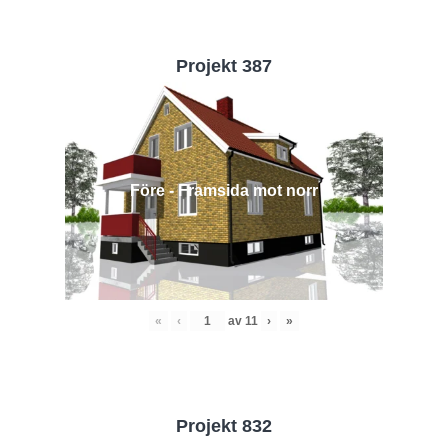
Projekt 387
Före - Framsida mot norr
«
‹
av
11
›
»
Projekt 832