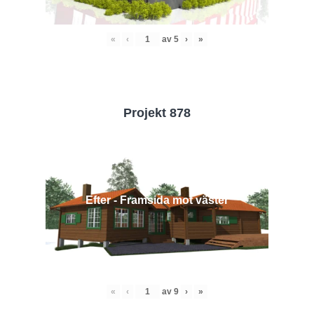
«
‹
av
5
›
»
Projekt 878
Efter - Framsida mot väster
«
‹
av
9
›
»