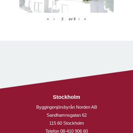
«
‹
av
8
›
»
Stockholm
Byggingenjörsbyrån Norden AB
Sandhamnsgatan 62
115 60 Stockholm
Telefon
08-410 906 60