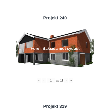
Projekt 240
Före - Baksida mot sydost
«
‹
av
11
›
»
Projekt 319