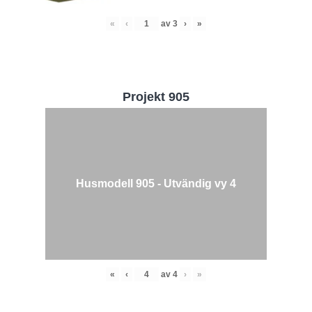
«
‹
av
3
›
»
Projekt 905
Husmodell 905 - Utvändig vy 4
«
‹
av
4
›
»