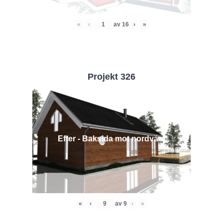
«
‹
av
16
›
»
Projekt 326
Efter - Baksida mot nordväst
«
‹
av
9
›
»