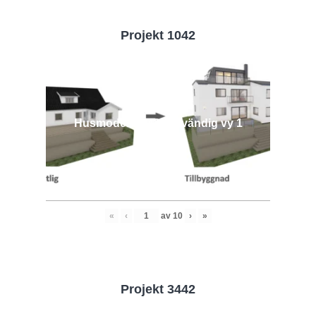
Projekt 1042
Husmodell 1042 - Utvändig vy 1
«
‹
av
10
›
»
Projekt 3442