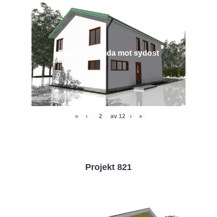
Före - Framsida mot sydost
«
‹
av
12
›
»
Projekt 821