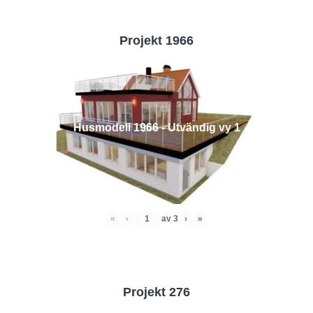
Projekt 1966
Husmodell 1966 - Utvändig vy 1
«
‹
av
3
›
»
Projekt 276