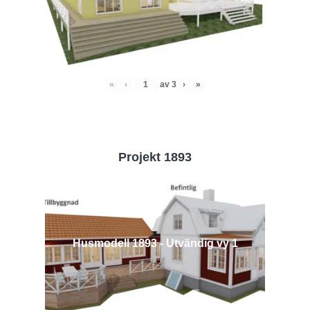
«
‹
av
3
›
»
Projekt 1893
Husmodell 1893 - Utvändig vy 1