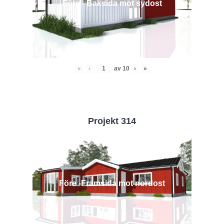
Före - Baksida mot sydost
«
‹
av
10
›
»
Projekt 314
Före -Framsida mot nordost