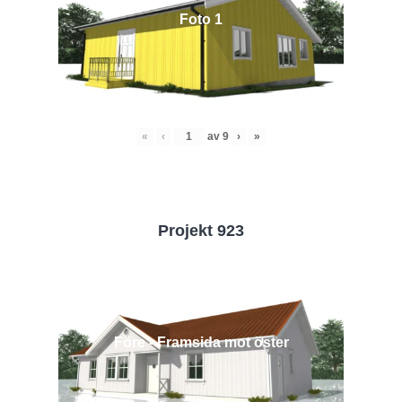
Foto 1
«
‹
av
9
›
»
Projekt 923
Före - Framsida mot öster