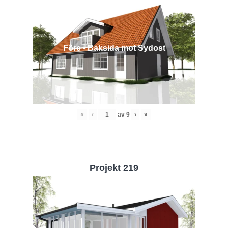
Före - Baksida mot Sydost
«
‹
av
9
›
»
Projekt 219