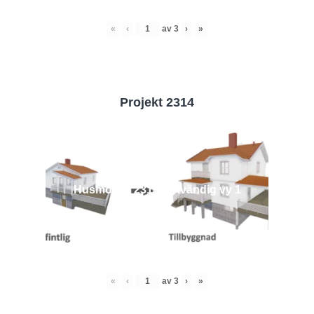
«
‹
av
3
›
»
Projekt 2314
Husmodell 2314 - Utvändig vy 1
«
‹
av
3
›
»