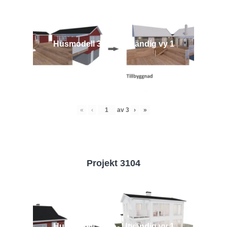
Husmodell 3442 - Utvändig vy 1
«
‹
av
3
›
»
Projekt 3104
Husmodell 3104 - Utvändig vy 1