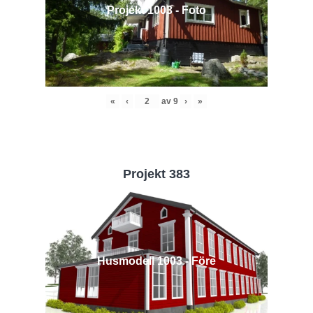
Projekt 1003 - Foto
«
‹
av
9
›
»
Projekt 383
Husmodell 1003 - Före