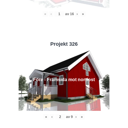
«
‹
av
16
›
»
Projekt 326
Före - Framsida mot nordost
«
‹
av
9
›
»