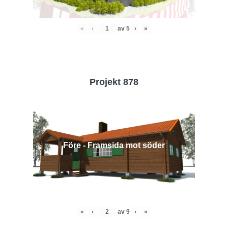
«
‹
av
5
›
»
Projekt 878
Före - Framsida mot söder
«
‹
av
9
›
»