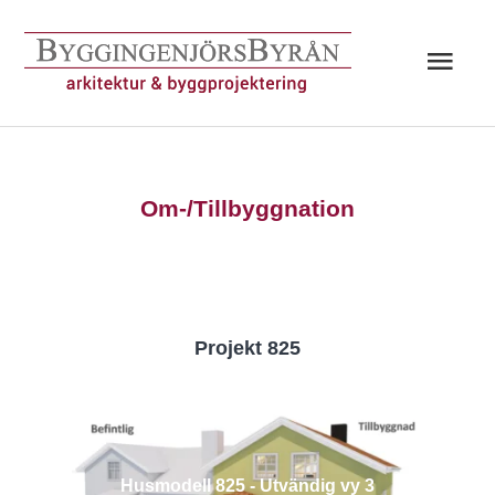
Hoppa
till
Huv
innehåll
Om-/Tillbyggnation
Projekt 825
Husmodell 825 - Utvändig vy 3