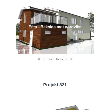
Efter - Baksida mot nordväst
«
‹
av
12
›
»
Projekt 821