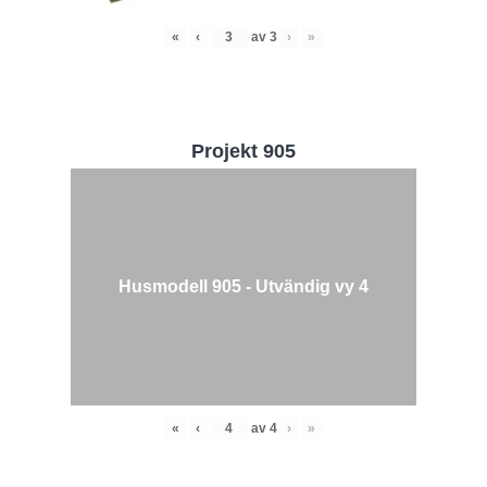
«
‹
av
3
›
»
Projekt 905
Husmodell 905 - Utvändig vy 4
«
‹
av
4
›
»