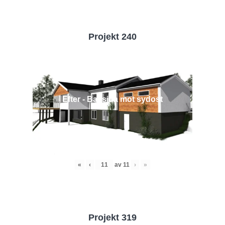
Projekt 240
Efter - Baksida mot sydost
«
‹
av
11
›
»
Projekt 319