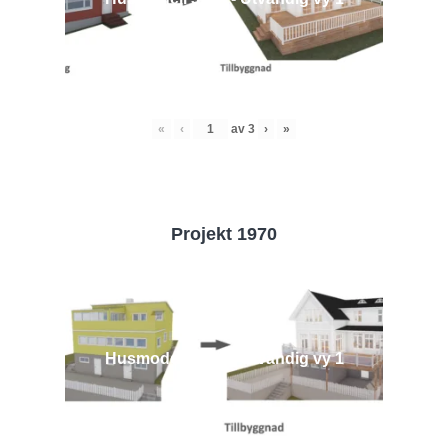
«
‹
av
3
›
»
Projekt 1970
Husmodell 1970 - Utvändig vy 1