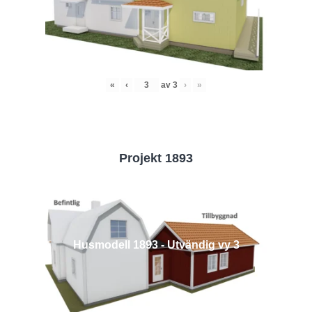
«
‹
av
3
›
»
Projekt 1893
Husmodell 1893 - Utvändig vy 3