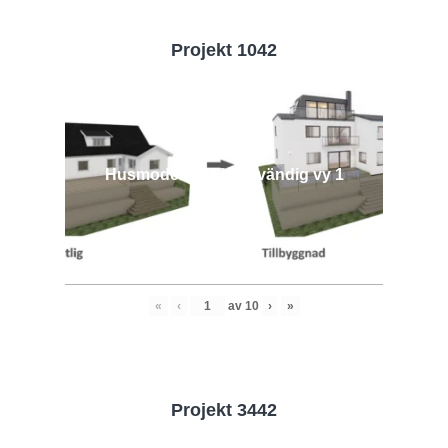
Projekt 1042
Husmodell 1042 - Utvändig vy 1
«
‹
av
10
›
»
Projekt 3442