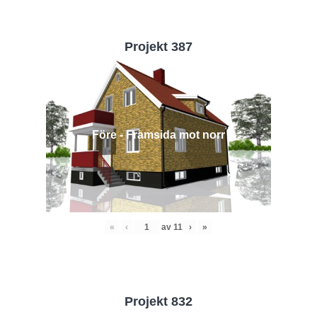
Projekt 387
Före - Framsida mot norr
«
‹
av
11
›
»
Projekt 832