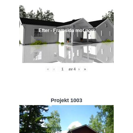
Efter - Framsida mot norr
«
‹
av
4
›
»
Projekt 1003