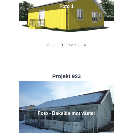
Foto 1
«
‹
av
9
›
»
Projekt 923
Foto - Baksida mot väster