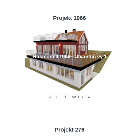
Projekt 1966
Husmodell 1966 - Utvändig vy 1
«
‹
av
3
›
»
Projekt 276