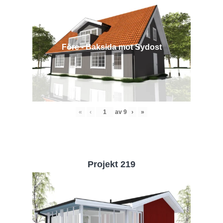
Före - Baksida mot Sydost
«
‹
av
9
›
»
Projekt 219