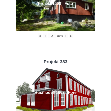
Projekt 1003 - Foto
«
‹
av
9
›
»
Projekt 383
Husmodell 1003 - Före