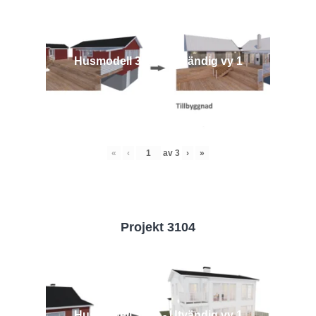
Husmodell 3442 - Utvändig vy 1
«
‹
av
3
›
»
Projekt 3104
Husmodell 3104 - Utvändig vy 1