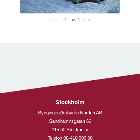
«
‹
av
8
›
»
Stockholm
Byggingenjörsbyrån Norden AB
Sandhamnsgatan 62
115 60 Stockholm
Telefon
08-410 906 60