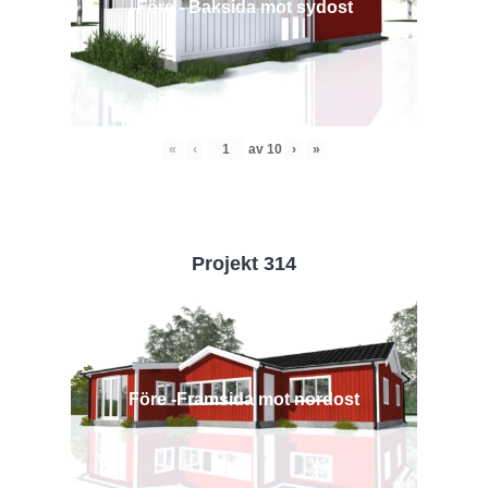
Före - Baksida mot sydost
«
‹
av
10
›
»
Projekt 314
Före -Framsida mot nordost