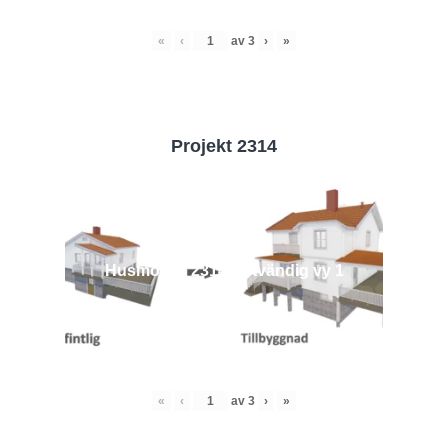
«
‹
av
3
›
»
Projekt 2314
Husmodell 2314 - Utvändig vy 1
«
‹
av
3
›
»