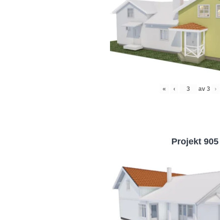
«
‹
av
3
›
Projekt 905