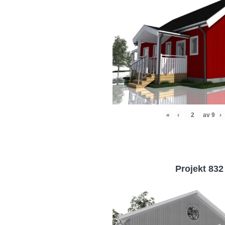
«
‹
av
9
›
Projekt 832