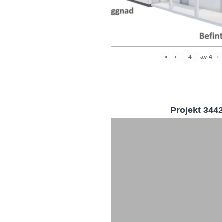
«
‹
av
4
›
Projekt 344