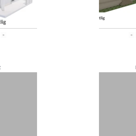
»
«
2