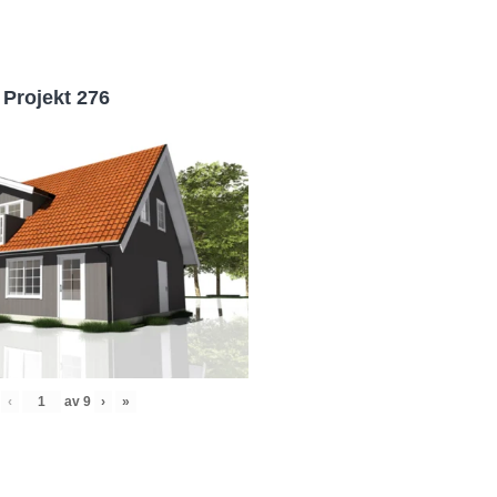
Projekt 276
‹
av
9
›
»