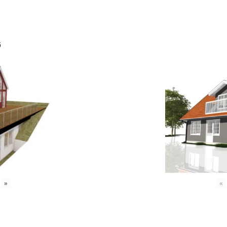
6
»
«