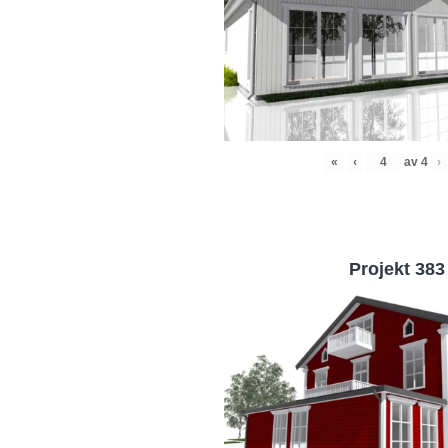
«
‹
av
4
›
Projekt 383