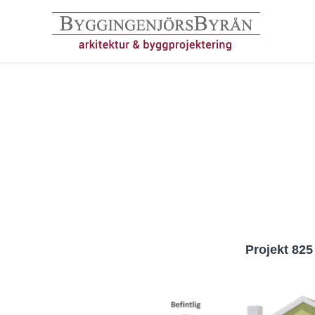
Hoppa
till
innehåll
Projekt 825