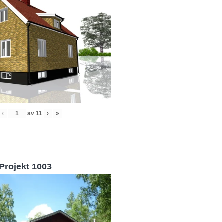
‹
av
11
›
»
Projekt 1003