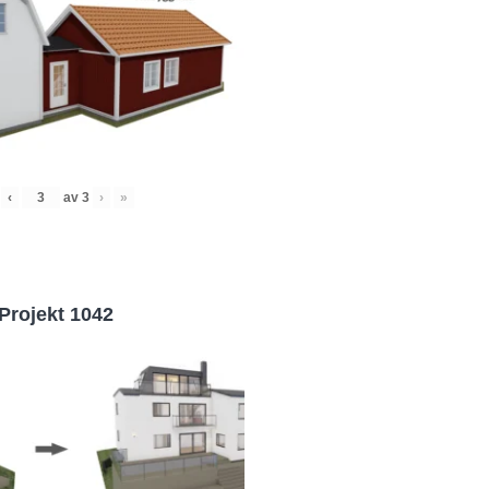
‹
av
3
›
»
Projekt 1042