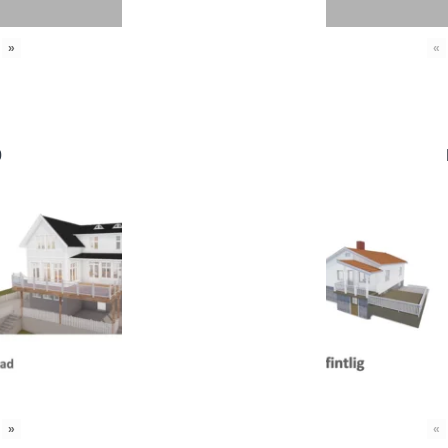
»
«
0
»
«