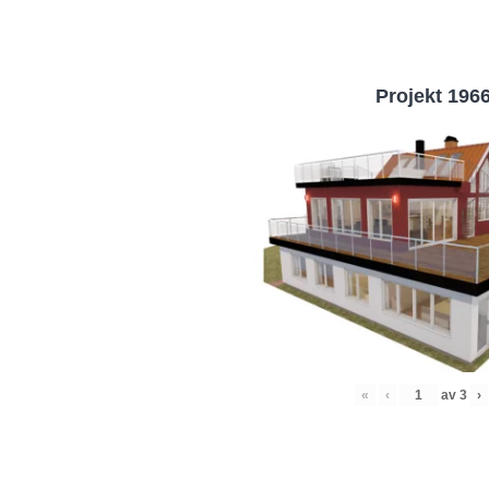
Projekt 196
«
‹
av
3
›