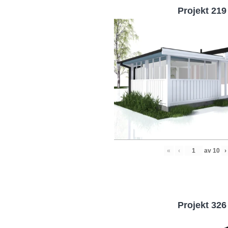
Projekt 219
«
‹
av
10
›
Projekt 326