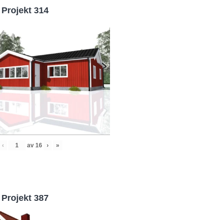
Projekt 314
‹
av
16
›
»
Projekt 387