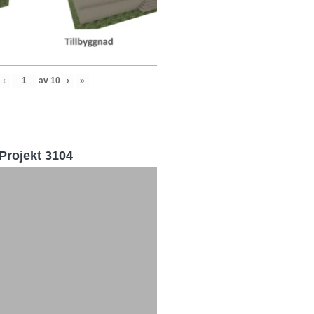
‹
av
10
›
»
Projekt 3104