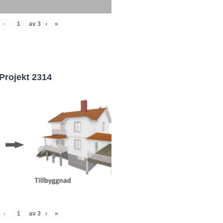
‹
av
3
›
»
Projekt 2314
‹
av
3
›
»