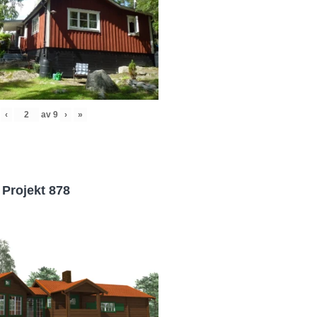
‹
av
9
›
»
Projekt 878