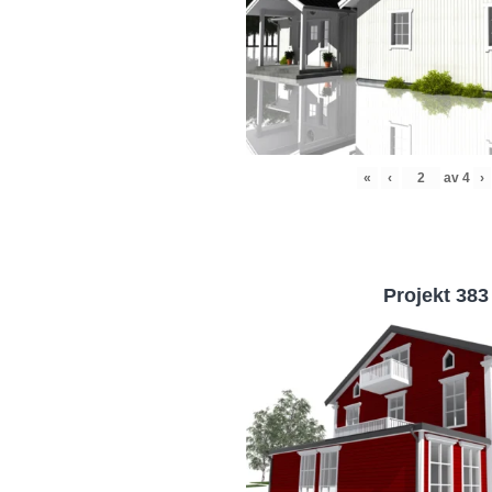
«
‹
av
4
›
Projekt 383