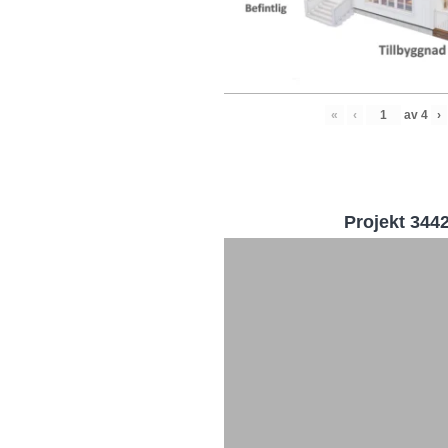
«
‹
av
4
›
Projekt 344