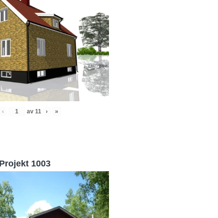
‹
av
11
›
»
Projekt 1003