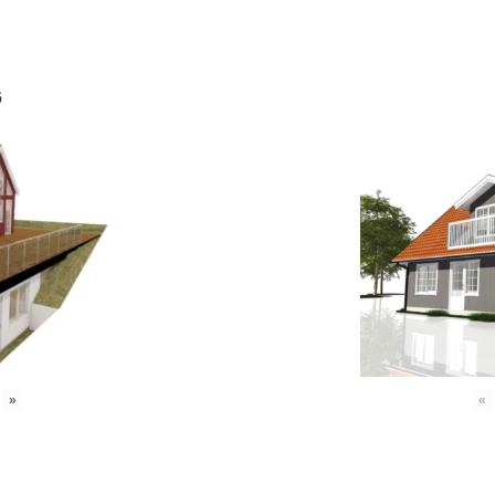
6
»
«