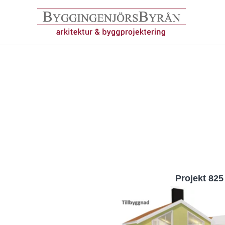
Hoppa
till
innehåll
Projekt 825