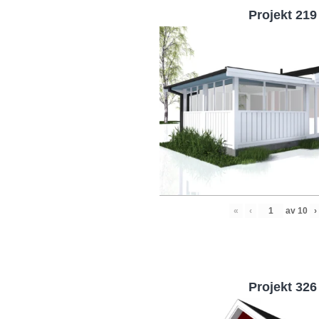
Projekt 219
«
‹
av
10
›
Projekt 326