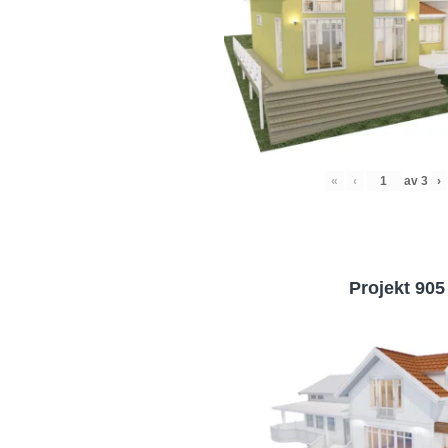
«
‹
av
3
›
Projekt 905