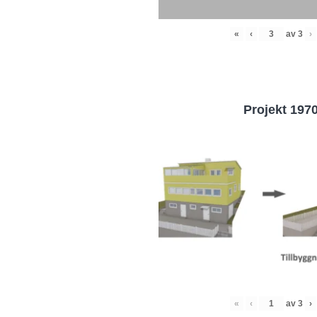
«
‹
av
3
›
Projekt 197
«
‹
av
3
›