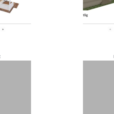
»
«
2