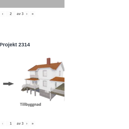
‹
av
3
›
»
Projekt 2314
‹
av
3
›
»