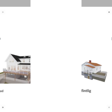
»
«
0
»
«