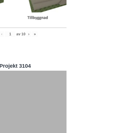
‹
av
10
›
»
Projekt 3104