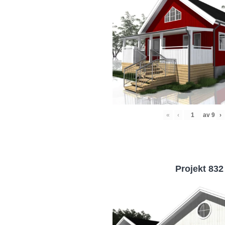
«
‹
av
9
›
Projekt 832