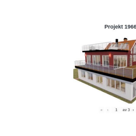
Projekt 196
«
‹
av
3
›