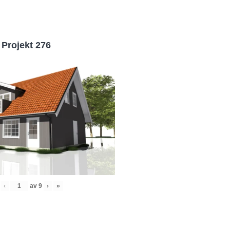
Projekt 276
‹
av
9
›
»