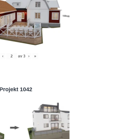
‹
av
3
›
»
Projekt 1042