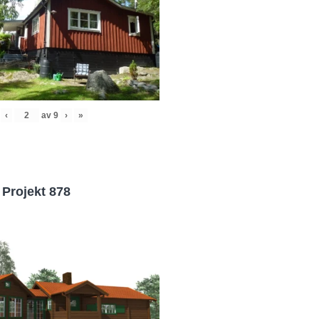
‹
av
9
›
»
Projekt 878