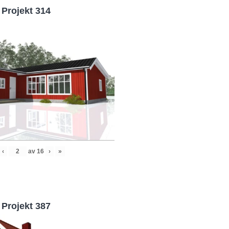
Projekt 314
‹
av
16
›
»
Projekt 387