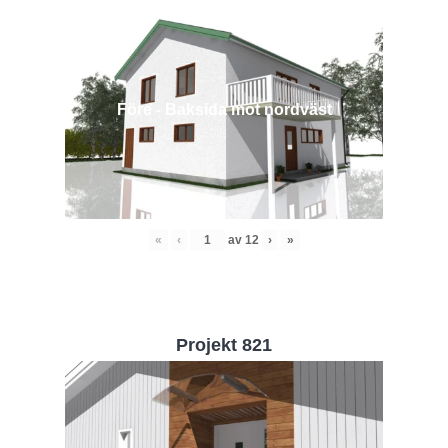
Före - Baksida mot nordväst
«
‹
av
12
›
»
Projekt 821