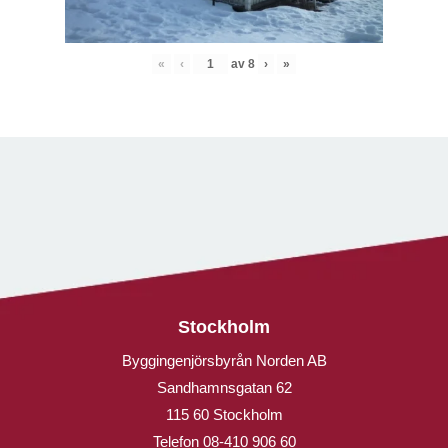
«
‹
av
8
›
»
Stockholm
Byggingenjörsbyrån Norden AB
Sandhamnsgatan 62
115 60 Stockholm
Telefon
08-410 906 60