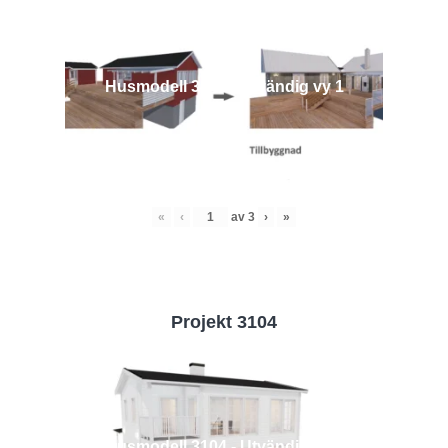
Husmodell 3442 - Utvändig vy 1
«
‹
av
3
›
»
Projekt 3104
Husmodell 3104 - Utvändig vy 2