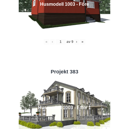
Husmodell 1003 - Före
«
‹
av
9
›
»
Projekt 383
Husmodell 1003 - Efter 1