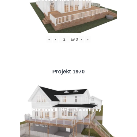
«
‹
av
3
›
»
Projekt 1970
Husmodell 1970 - Utvändig vy 2