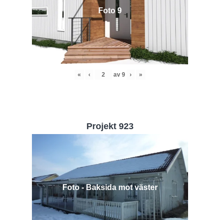
Foto 9
«
‹
av
9
›
»
Projekt 923
Foto - Baksida mot väster