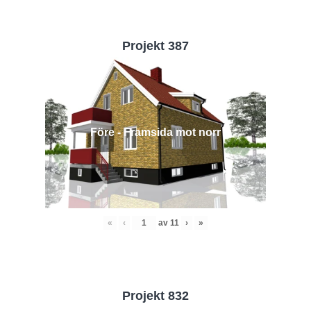
Projekt 387
Före - Framsida mot norr
«
‹
av
11
›
»
Projekt 832