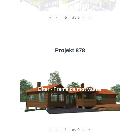
«
‹
av
5
›
»
Projekt 878
Efter - Framsida mot väster
«
‹
av
9
›
»