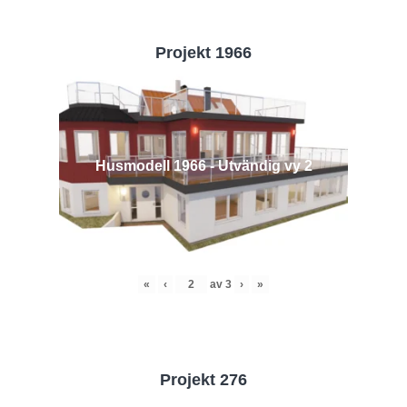
Projekt 1966
Husmodell 1966 - Utvändig vy 2
«
‹
av
3
›
»
Projekt 276