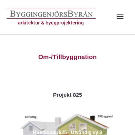
Hoppa
till
Huv
innehåll
Om-/Tillbyggnation
Projekt 825
Husmodell 825 - Utvändig vy 3