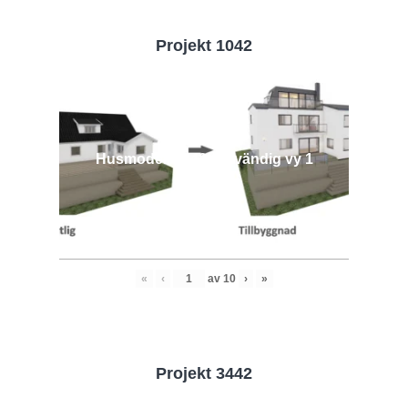
Projekt 1042
Husmodell 1042 - Utvändig vy 1
«
‹
av
10
›
»
Projekt 3442