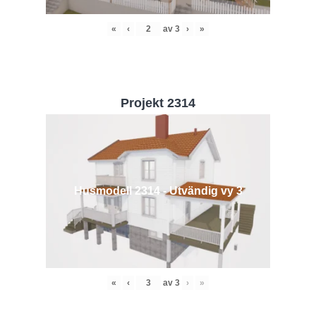
«
‹
av
3
›
»
Projekt 2314
Husmodell 2314 - Utvändig vy 3
«
‹
av
3
›
»