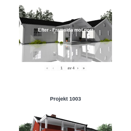
Efter - Framsida mot norr
«
‹
av
4
›
»
Projekt 1003