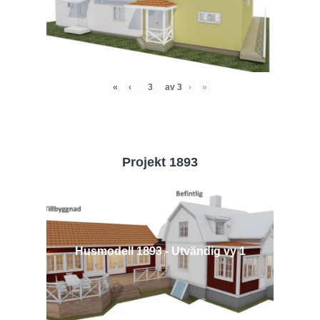
«
‹
av
3
›
»
Projekt 1893
Husmodell 1893 - Utvändig vy 1