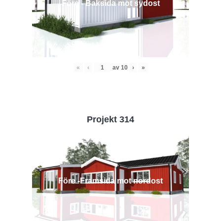
Före - Baksida mot sydost
«
‹
av
10
›
»
Projekt 314
Före -Framsida mot nordost