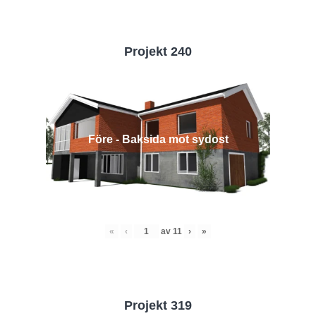
Projekt 240
Före - Baksida mot sydost
«
‹
av
11
›
»
Projekt 319