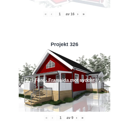
«
‹
av
16
›
»
Projekt 326
Före - Framsida mot sydost
«
‹
av
9
›
»