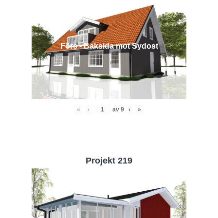
Före - Baksida mot Sydost
«
‹
av
9
›
»
Projekt 219