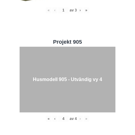
«
‹
av
3
›
»
Projekt 905
Husmodell 905 - Utvändig vy 4
«
‹
av
4
›
»