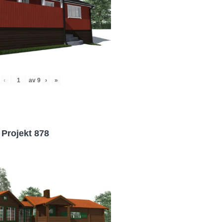
‹
av
9
›
»
Projekt 878