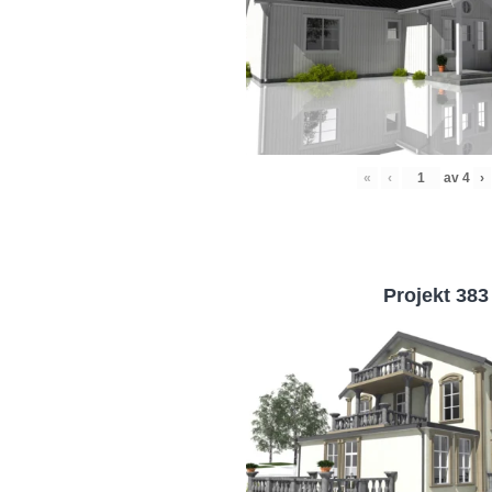
«
‹
av
4
›
Projekt 383