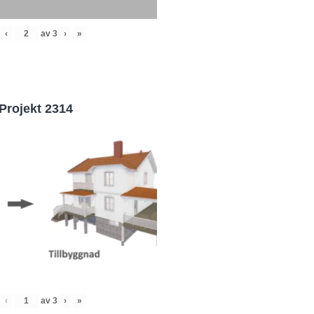
‹
av
3
›
»
Projekt 2314
‹
av
3
›
»