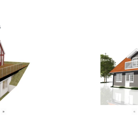
6
»
«