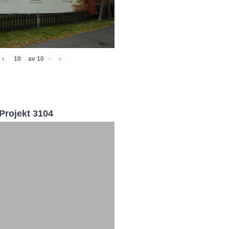
‹
av
10
›
»
Projekt 3104