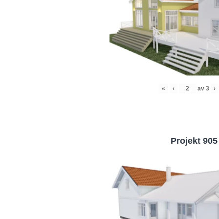
«
‹
av
3
›
Projekt 905