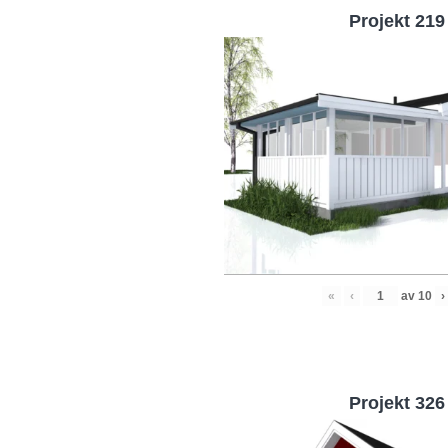
Projekt 219
«
‹
av
10
›
Projekt 326