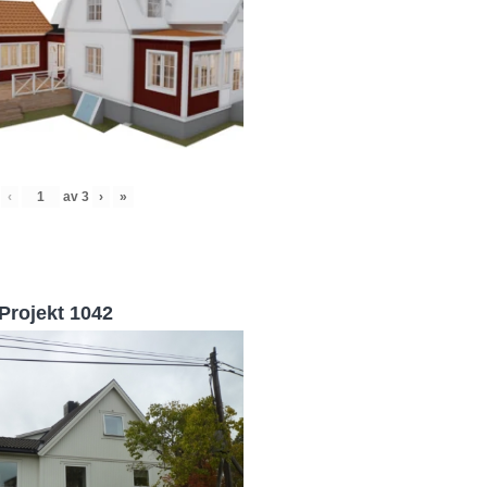
‹
av
3
›
»
Projekt 1042