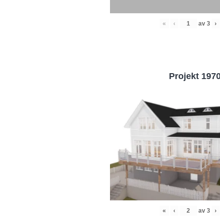
«
‹
av
3
›
Projekt 197
«
‹
av
3
›