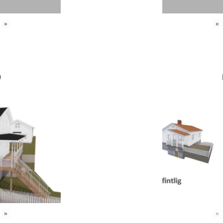
»
«
0
»
«