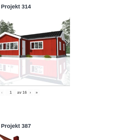
Projekt 314
‹
av
16
›
»
Projekt 387