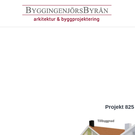
Hoppa
till
innehåll
Projekt 825