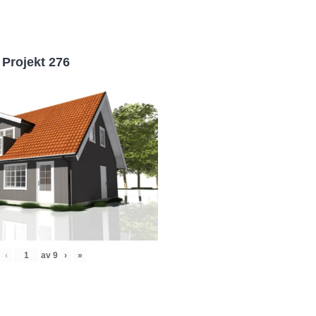
Projekt 276
‹
av
9
›
»