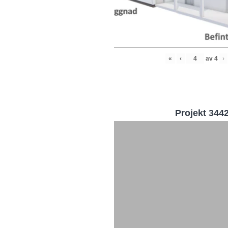
«
‹
av
4
›
Projekt 344