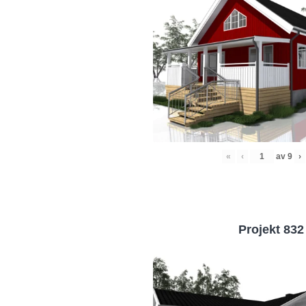
«
‹
av
9
›
Projekt 832