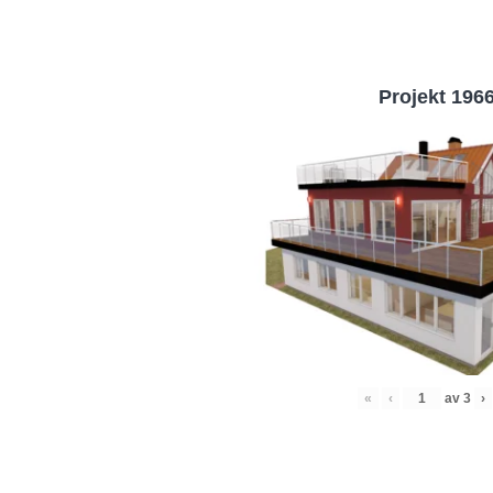
Projekt 196
«
‹
av
3
›