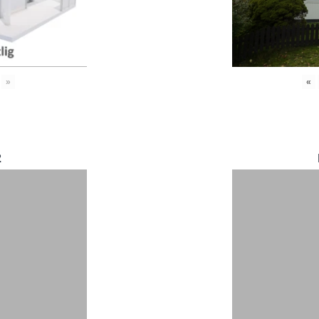
»
«
2