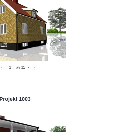
‹
av
11
›
»
Projekt 1003