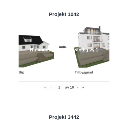
Projekt 1042
Husmodell 1042 - Utvändig vy 1
«
‹
av
10
›
»
Projekt 3442