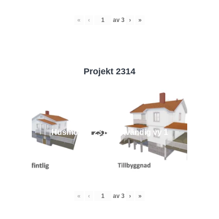
«
‹
av
3
›
»
Projekt 2314
Husmodell 2314 - Utvändig vy 1
«
‹
av
3
›
»