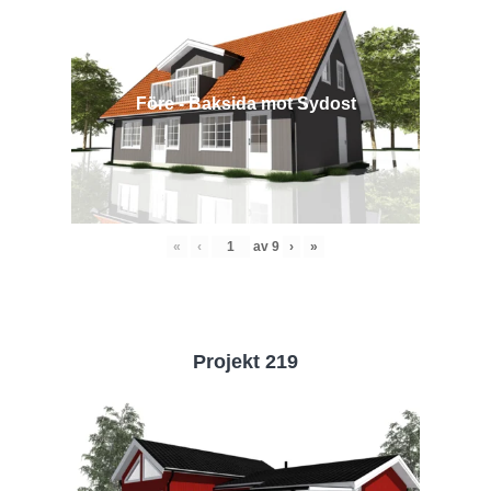
Före - Baksida mot Sydost
«
‹
av
9
›
»
Projekt 219