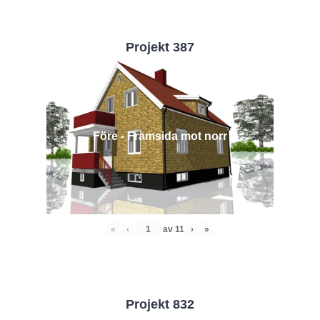
Projekt 387
Före - Framsida mot norr
«
‹
av
11
›
»
Projekt 832