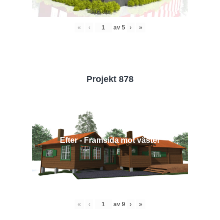
«
‹
av
5
›
»
Projekt 878
Efter - Framsida mot väster
«
‹
av
9
›
»