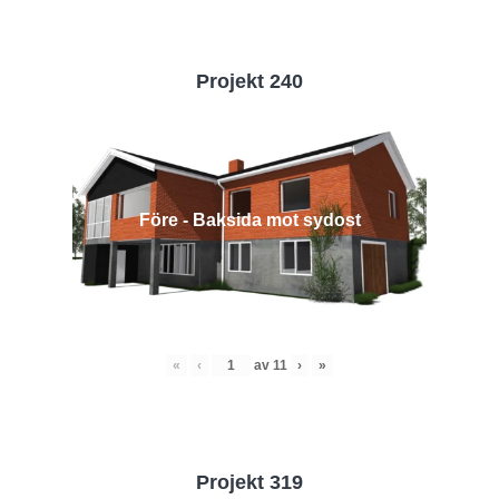
Projekt 240
Före - Baksida mot sydost
«
‹
av
11
›
»
Projekt 319