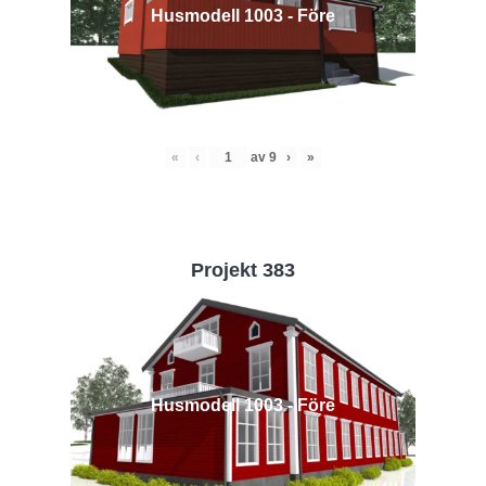
Husmodell 1003 - Före
«
‹
av
9
›
»
Projekt 383
Husmodell 1003 - Före