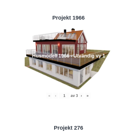
Projekt 1966
Husmodell 1966 - Utvändig vy 1
«
‹
av
3
›
»
Projekt 276