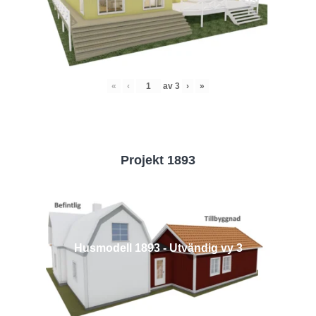
«
‹
av
3
›
»
Projekt 1893
Husmodell 1893 - Utvändig vy 3