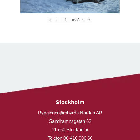
«
‹
av
8
›
»
Stockholm
Byggingenjörsbyrån Norden AB
Sandhamnsgatan 62
115 60 Stockholm
Telefon
08-410 906 60