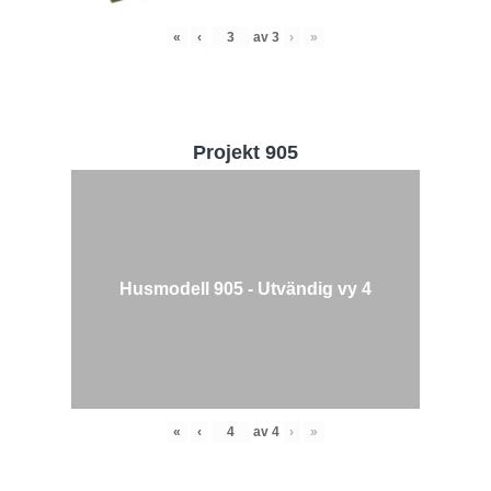
«
‹
av
3
›
»
Projekt 905
Husmodell 905 - Utvändig vy 4
«
‹
av
4
›
»