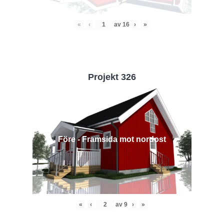
«
‹
av
16
›
»
Projekt 326
Före - Framsida mot nordost
«
‹
av
9
›
»