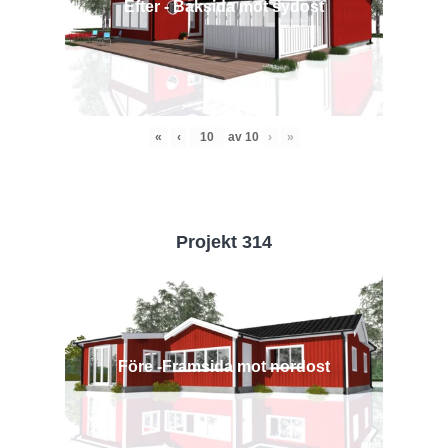
Efter - Baksida mot sydost
«
‹
av
10
›
»
Projekt 314
Före -Framsida mot nordost