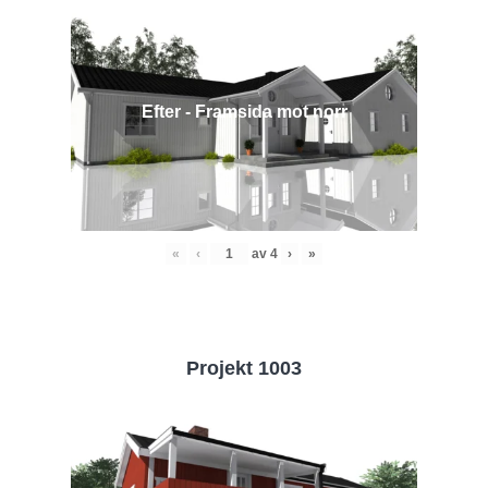
Efter - Framsida mot norr
«
‹
av
4
›
»
Projekt 1003