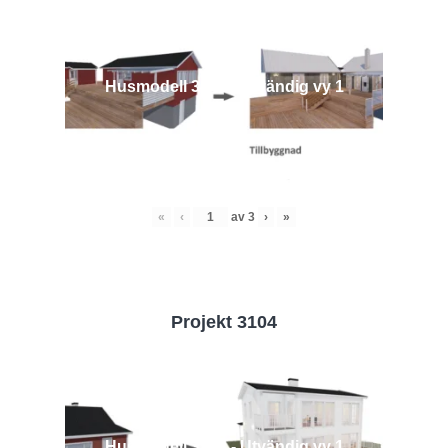
Husmodell 3442 - Utvändig vy 1
«
‹
av
3
›
»
Projekt 3104
Husmodell 3104 - Utvändig vy 1