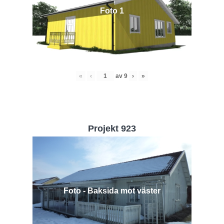
Foto 1
«
‹
av
9
›
»
Projekt 923
Foto - Baksida mot väster