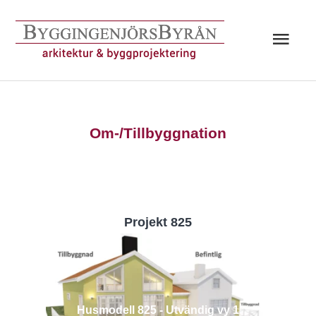
Hoppa
till
Huv
innehåll
Om-/Tillbyggnation
Projekt 825
Husmodell 825 - Utvändig vy 1