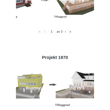
«
‹
av
3
›
»
Projekt 1970
Husmodell 1970 - Utvändig vy 1