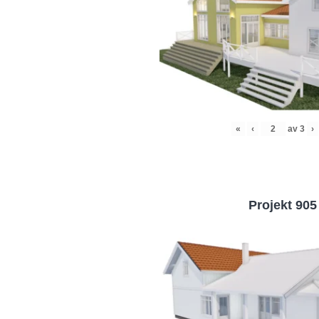
«
‹
av
3
›
Projekt 905