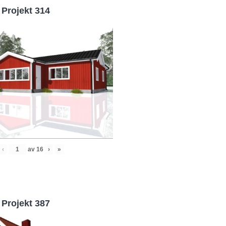
Projekt 314
‹
av
16
›
»
Projekt 387