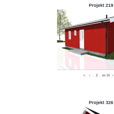
Projekt 219
«
‹
av
10
›
Projekt 326