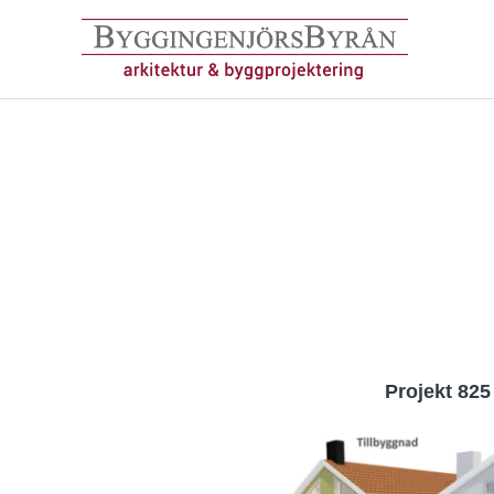
Hoppa
till
innehåll
Projekt 825