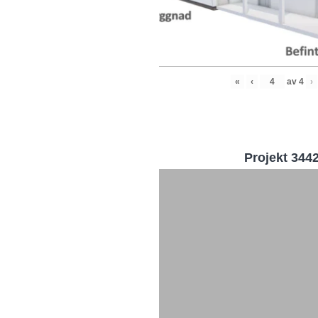
«
‹
av
4
›
Projekt 344