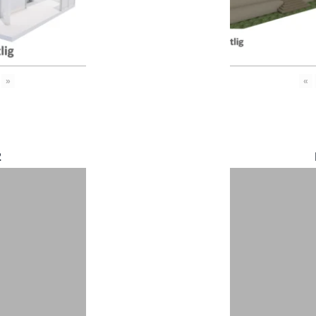
»
«
2