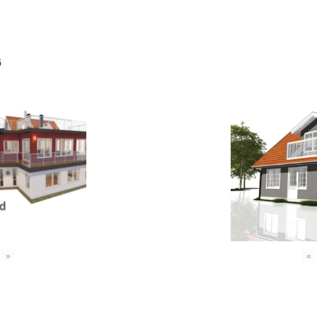
6
»
«