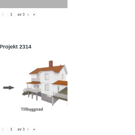
‹
av
3
›
»
Projekt 2314
‹
av
3
›
»