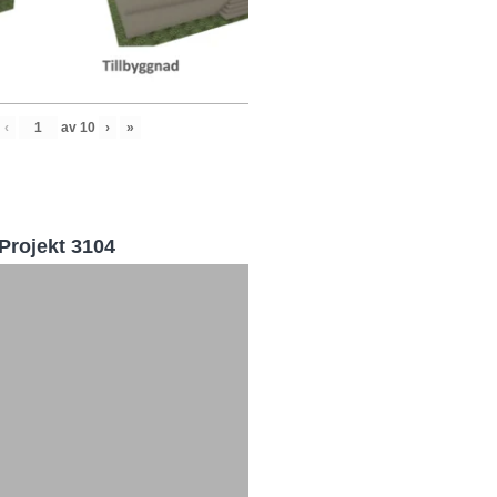
‹
av
10
›
»
Projekt 3104