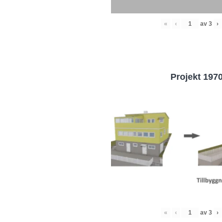
«
‹
av
3
›
Projekt 197
«
‹
av
3
›