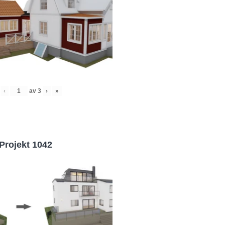
‹
av
3
›
»
Projekt 1042