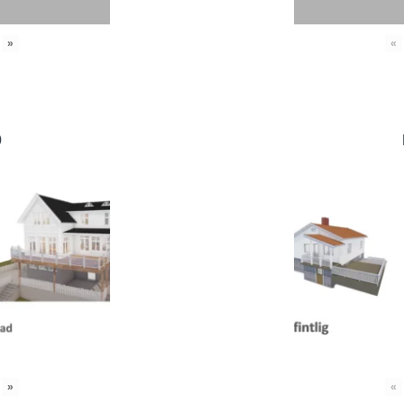
»
«
0
»
«