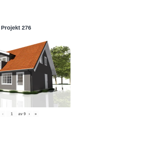
Projekt 276
‹
av
9
›
»