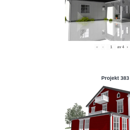
«
‹
av
4
›
Projekt 383