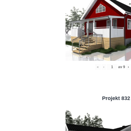
«
‹
av
9
›
Projekt 832