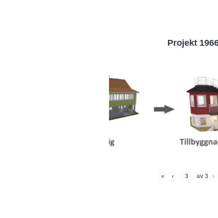
Projekt 196
«
‹
av
3
›