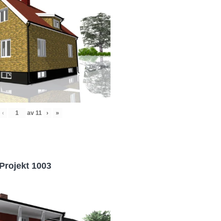
‹
av
11
›
»
Projekt 1003