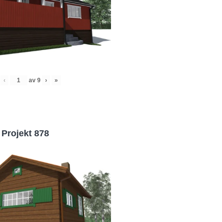
‹
av
9
›
»
Projekt 878