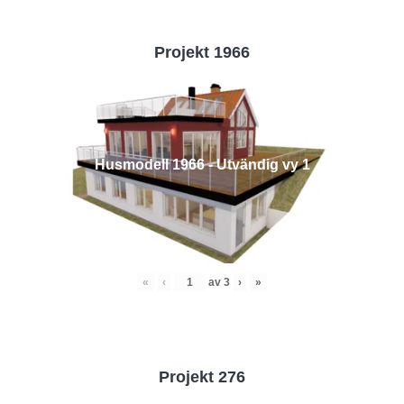
Projekt 1966
Husmodell 1966 - Utvändig vy 1
«
‹
av
3
›
»
Projekt 276