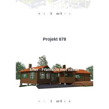
«
‹
av
5
›
»
Projekt 878
Efter - Framsida mot väster
«
‹
av
9
›
»