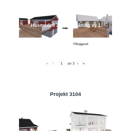
Husmodell 3442 - Utvändig vy 1
«
‹
av
3
›
»
Projekt 3104
Husmodell 3104 - Utvändig vy 1