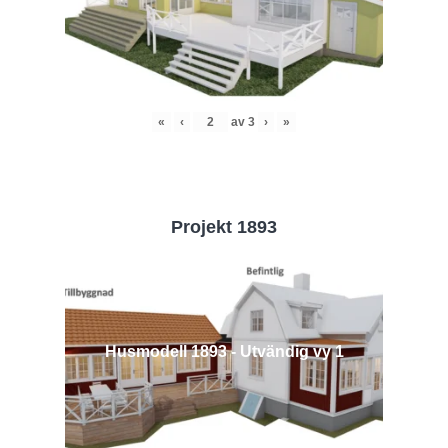
«
‹
av
3
›
»
Projekt 1893
Husmodell 1893 - Utvändig vy 1