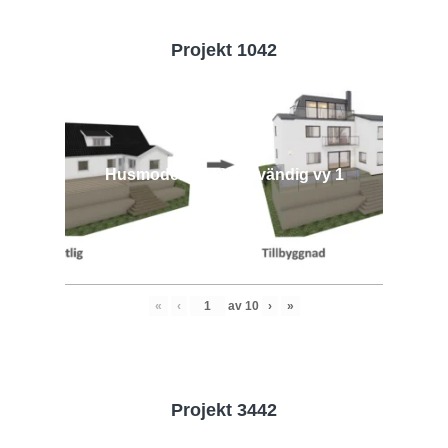
Projekt 1042
Husmodell 1042 - Utvändig vy 1
«
‹
av
10
›
»
Projekt 3442