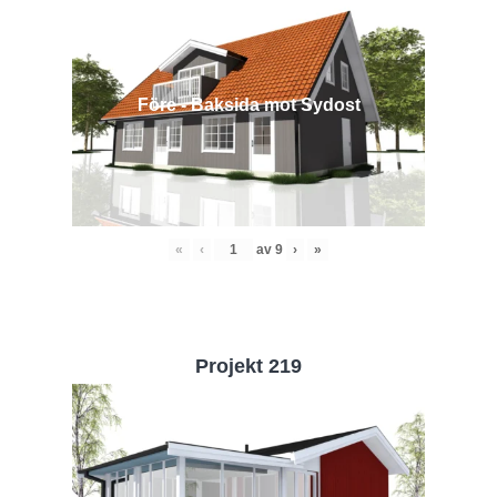
Före - Baksida mot Sydost
«
‹
av
9
›
»
Projekt 219