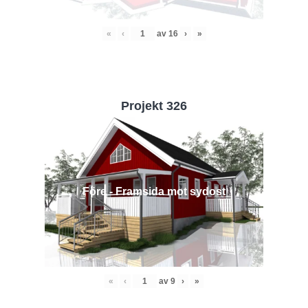
«
‹
av
16
›
»
Projekt 326
Före - Framsida mot sydost
«
‹
av
9
›
»