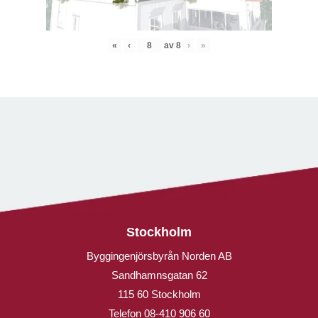
«
‹
av
8
›
»
Stockholm
Byggingenjörsbyrån Norden AB
Sandhamnsgatan 62
115 60 Stockholm
Telefon
08-410 906 60