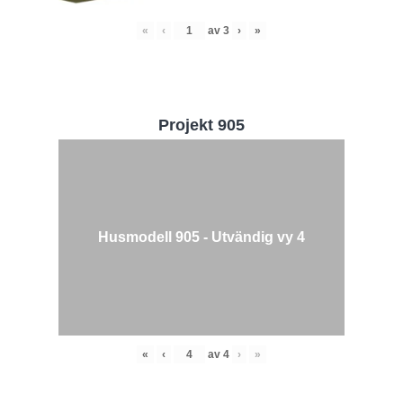
«
‹
av
3
›
»
Projekt 905
Husmodell 905 - Utvändig vy 4
«
‹
av
4
›
»