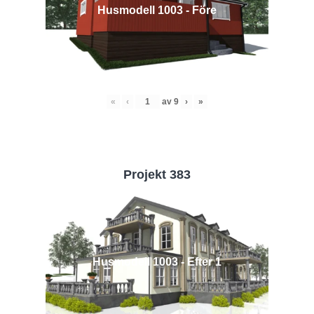
Husmodell 1003 - Före
«
‹
av
9
›
»
Projekt 383
Husmodell 1003 - Efter 1