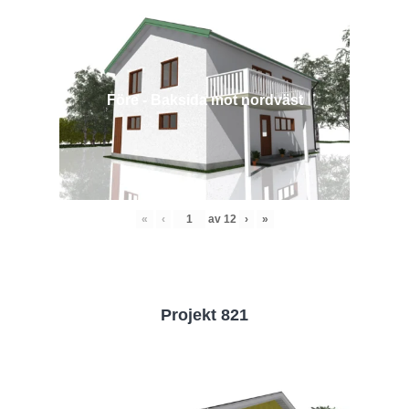
Före - Baksida mot nordväst
«
‹
av
12
›
»
Projekt 821