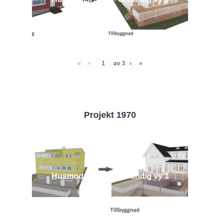
«
‹
av
3
›
»
Projekt 1970
Husmodell 1970 - Utvändig vy 1