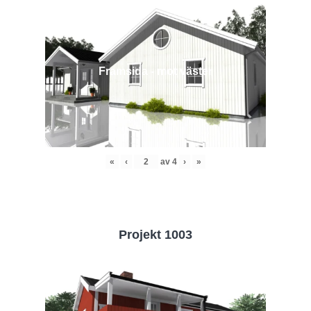
Framsida - mot väster
«
‹
av
4
›
»
Projekt 1003