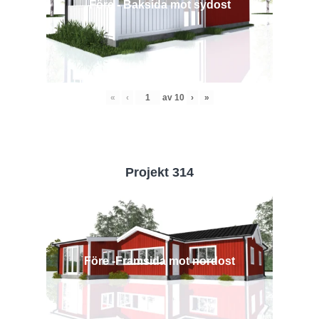
Före - Baksida mot sydost
«
‹
av
10
›
»
Projekt 314
Före -Framsida mot nordost