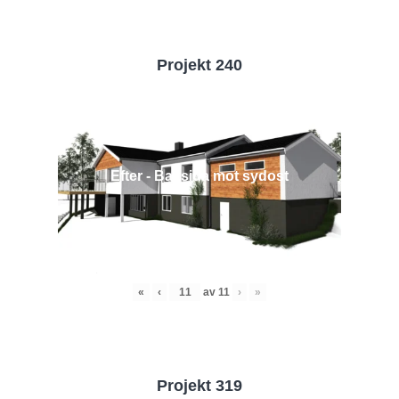
Projekt 240
Efter - Baksida mot sydost
«
‹
av
11
›
»
Projekt 319