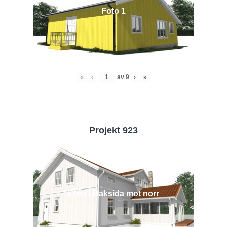
Foto 1
«
‹
av
9
›
»
Projekt 923
Efter - Baksida mot norr