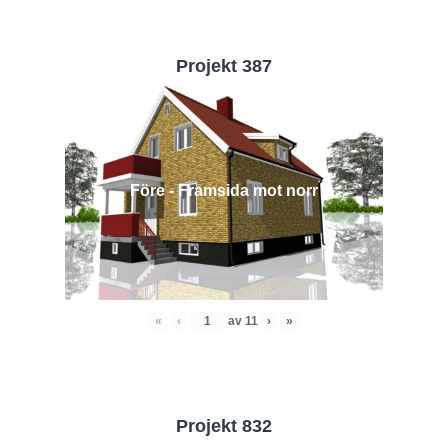
Projekt 387
Före - Framsida mot norr
«
‹
av
11
›
»
Projekt 832