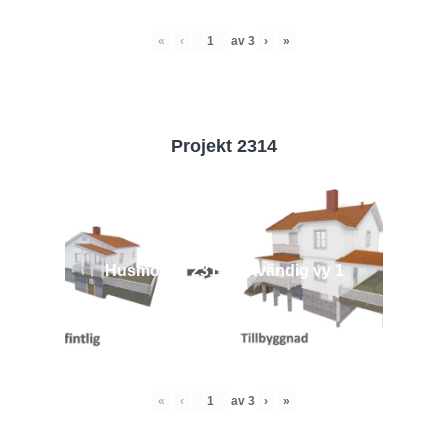
«
‹
av
3
›
»
Projekt 2314
Husmodell 2314 - Utvändig vy 1
«
‹
av
3
›
»