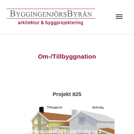
Hoppa
till
Huv
innehåll
Om-/Tillbyggnation
Projekt 825
Husmodell 825 - Utvändig vy 2