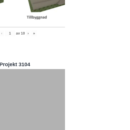
‹
av
10
›
»
Projekt 3104