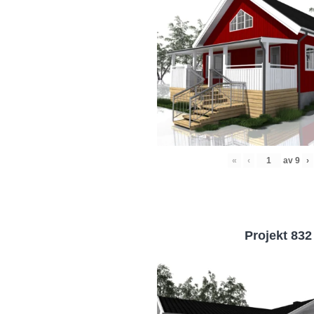
«
‹
av
9
›
Projekt 832