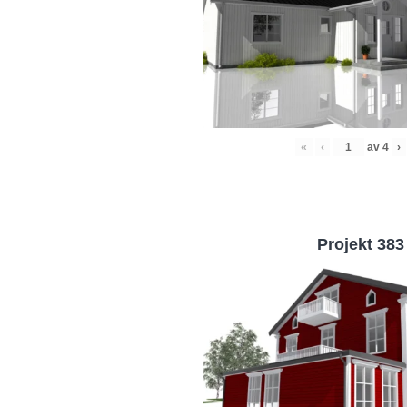
«
‹
av
4
›
Projekt 383