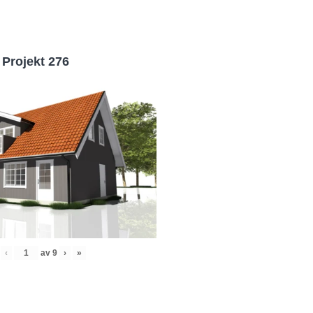
Projekt 276
‹
av
9
›
»