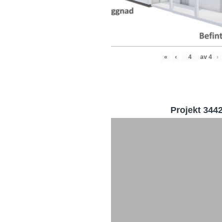
«
‹
av
4
›
Projekt 344