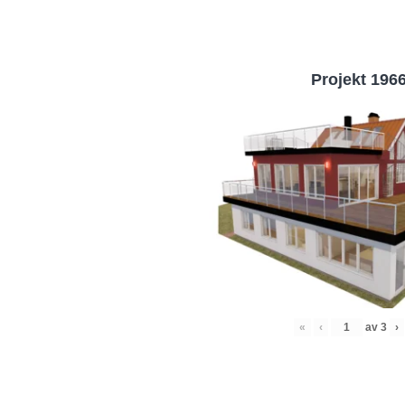
Projekt 196
«
‹
av
3
›