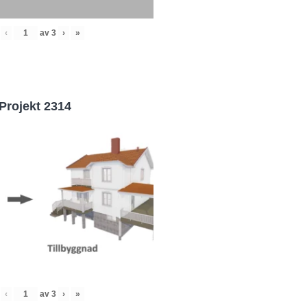
‹
av
3
›
»
Projekt 2314
‹
av
3
›
»