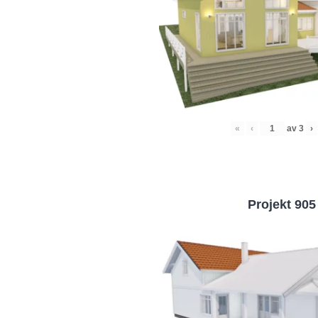
«
‹
av
3
›
Projekt 905