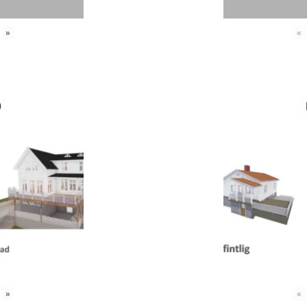
»
«
0
»
«