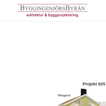
Hoppa
till
innehåll
Projekt 825