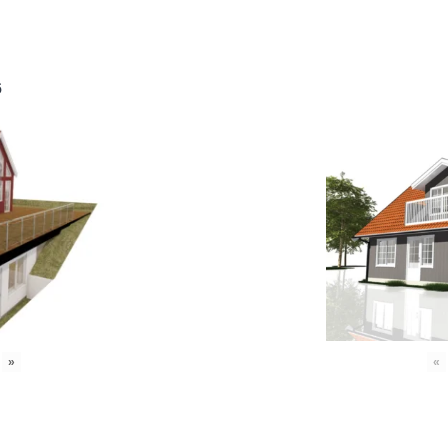
6
»
«