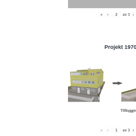
«
‹
av
3
›
Projekt 197
«
‹
av
3
›