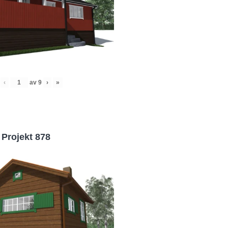
‹
av
9
›
»
Projekt 878