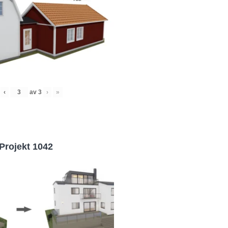
‹
av
3
›
»
Projekt 1042