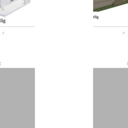
»
«
2