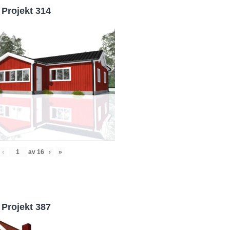
Projekt 314
‹
av
16
›
»
Projekt 387