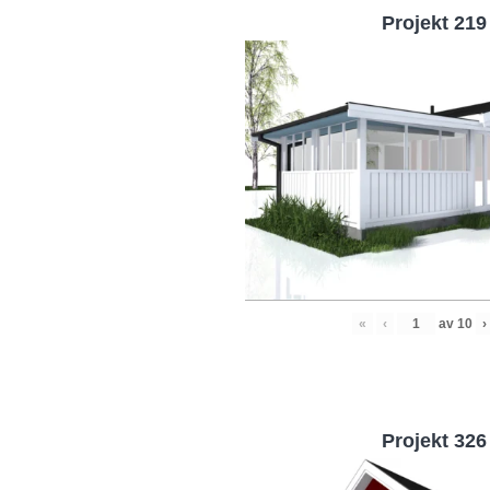
Projekt 219
«
‹
av
10
›
Projekt 326