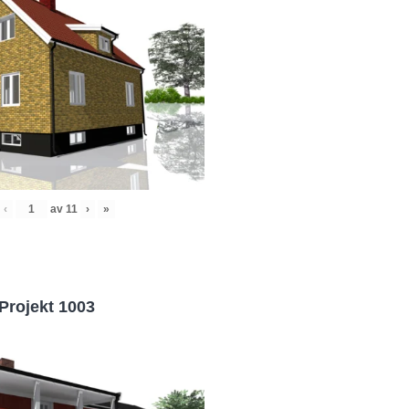
‹
av
11
›
»
Projekt 1003