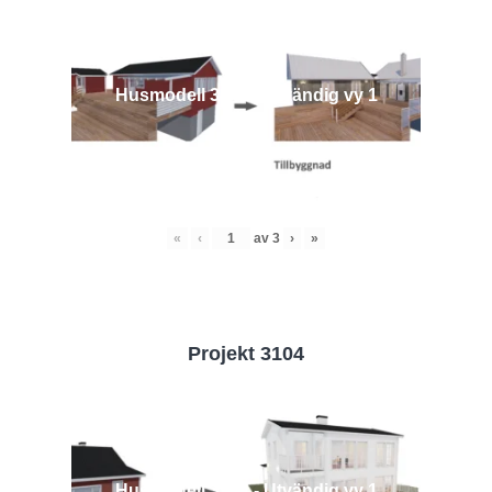
Husmodell 3442 - Utvändig vy 1
«
‹
av
3
›
»
Projekt 3104
Husmodell 3104 - Utvändig vy 1