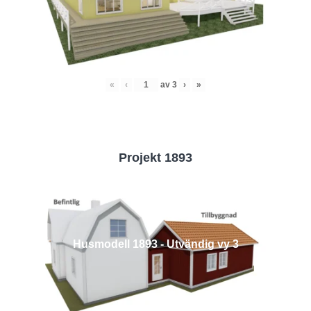
«
‹
av
3
›
»
Projekt 1893
Husmodell 1893 - Utvändig vy 3