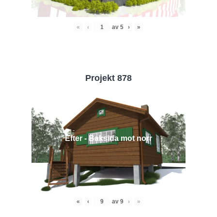
«
‹
av
5
›
»
Projekt 878
Efter - Baksida mot norr
«
‹
av
9
›
»