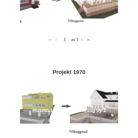
«
‹
av
3
›
»
Projekt 1970
Husmodell 1970 - Utvändig vy 1