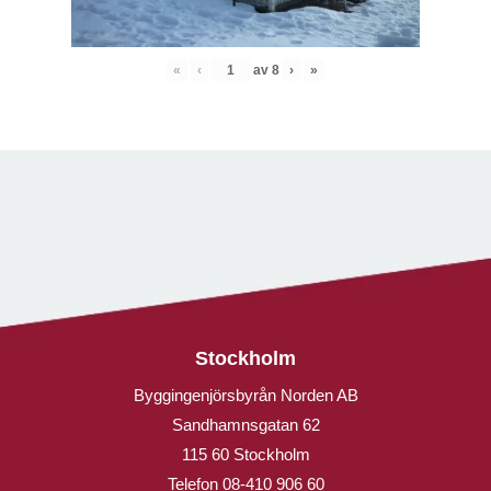
«
‹
av
8
›
»
Stockholm
Byggingenjörsbyrån Norden AB
Sandhamnsgatan 62
115 60 Stockholm
Telefon
08-410 906 60