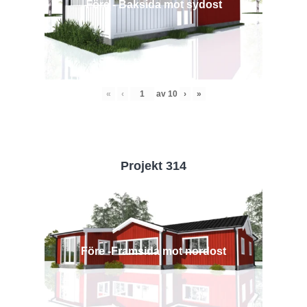
Före - Baksida mot sydost
«
‹
av
10
›
»
Projekt 314
Före -Framsida mot nordost