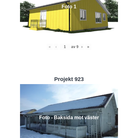
Foto 1
«
‹
av
9
›
»
Projekt 923
Foto - Baksida mot väster