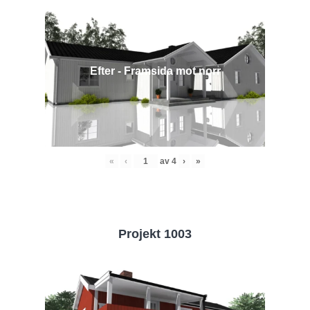
Efter - Framsida mot norr
«
‹
av
4
›
»
Projekt 1003