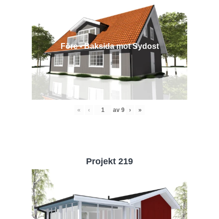
Före - Baksida mot Sydost
«
‹
av
9
›
»
Projekt 219