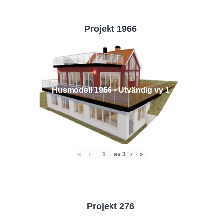
Projekt 1966
Husmodell 1966 - Utvändig vy 1
«
‹
av
3
›
»
Projekt 276