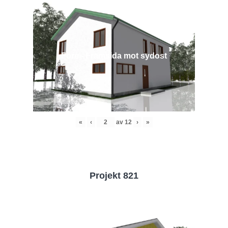
Före - Framsida mot sydost
«
‹
av
12
›
»
Projekt 821