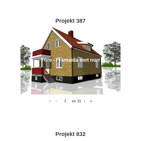
Projekt 387
Före - Framsida mot norr
«
‹
av
11
›
»
Projekt 832