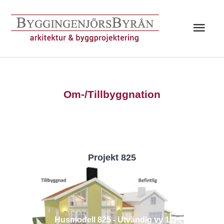
Hoppa
till
Huv
innehåll
Om-/Tillbyggnation
Projekt 825
Husmodell 825 - Utvändig vy 1