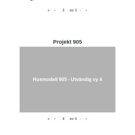
«
‹
av
3
›
»
Projekt 905
Husmodell 905 - Utvändig vy 4
«
‹
av
4
›
»