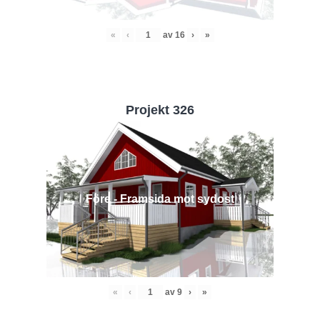
«
‹
av
16
›
»
Projekt 326
Före - Framsida mot sydost
«
‹
av
9
›
»