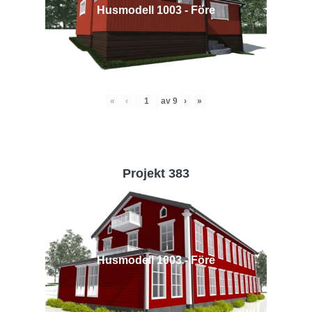
Husmodell 1003 - Före
«
‹
av
9
›
»
Projekt 383
Husmodell 1003 - Före