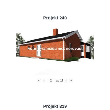
Projekt 240
Före - Framsida mot nordväst
«
‹
av
11
›
»
Projekt 319