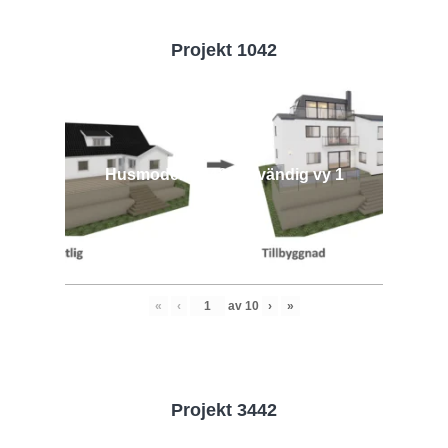
Projekt 1042
Husmodell 1042 - Utvändig vy 1
«
‹
av
10
›
»
Projekt 3442