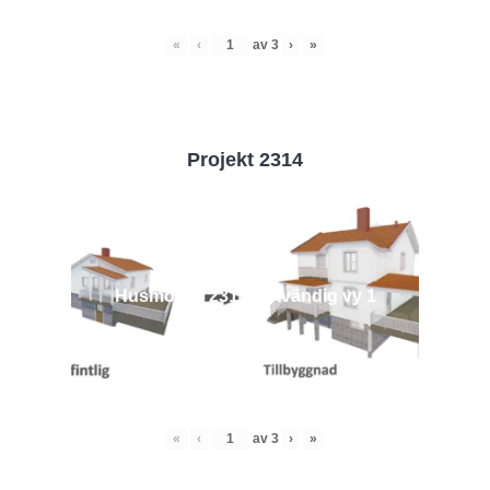
«
‹
av
3
›
»
Projekt 2314
Husmodell 2314 - Utvändig vy 1
«
‹
av
3
›
»