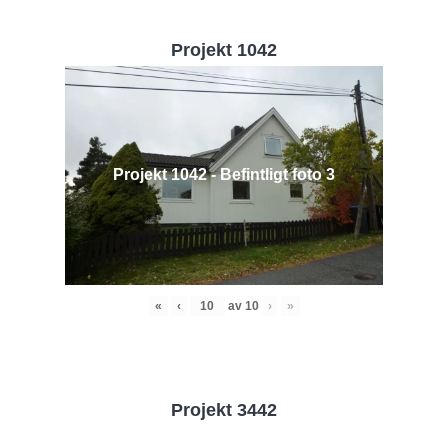
Projekt 1042
Projekt 1042 - Befintligt foto 3
«
‹
av
10
›
»
Projekt 3442