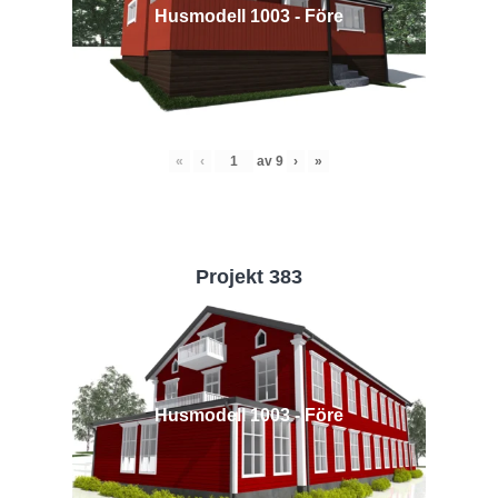
Husmodell 1003 - Före
«
‹
av
9
›
»
Projekt 383
Husmodell 1003 - Före