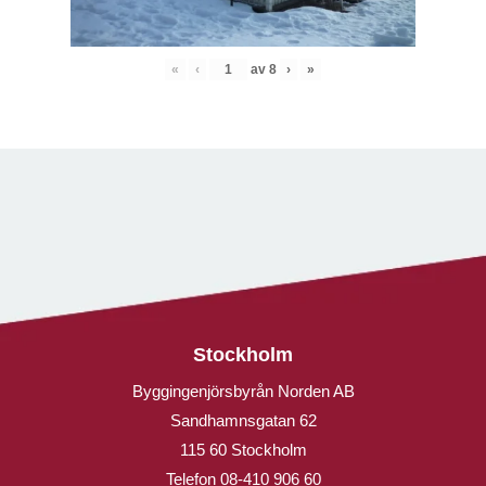
«
‹
av
8
›
»
Stockholm
Byggingenjörsbyrån Norden AB
Sandhamnsgatan 62
115 60 Stockholm
Telefon
08-410 906 60