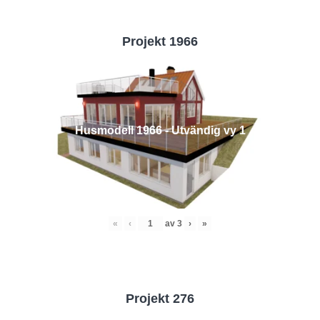
Projekt 1966
Husmodell 1966 - Utvändig vy 1
«
‹
av
3
›
»
Projekt 276