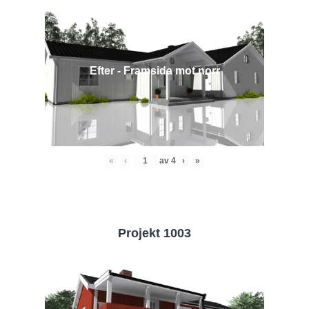
Efter - Framsida mot norr
«
‹
av
4
›
»
Projekt 1003