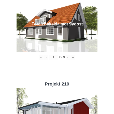
Före - Baksida mot Sydost
«
‹
av
9
›
»
Projekt 219