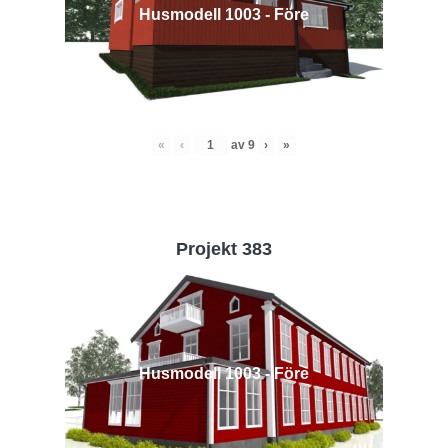
Husmodell 1003 - Före
«
‹
av
9
›
»
Projekt 383
Husmodell 1003 - Före