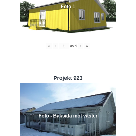
Foto 1
«
‹
av
9
›
»
Projekt 923
Foto - Baksida mot väster