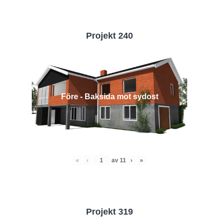
Projekt 240
Före - Baksida mot sydost
«
‹
av
11
›
»
Projekt 319