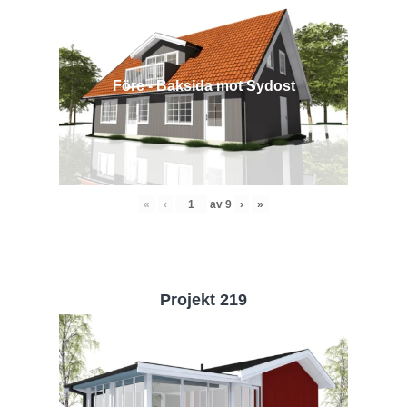
Före - Baksida mot Sydost
«
‹
av
9
›
»
Projekt 219