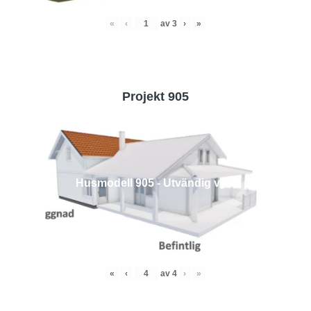
«
‹
av
3
›
»
Projekt 905
Husmodell 905 - Utvändig vy 4
«
‹
av
4
›
»