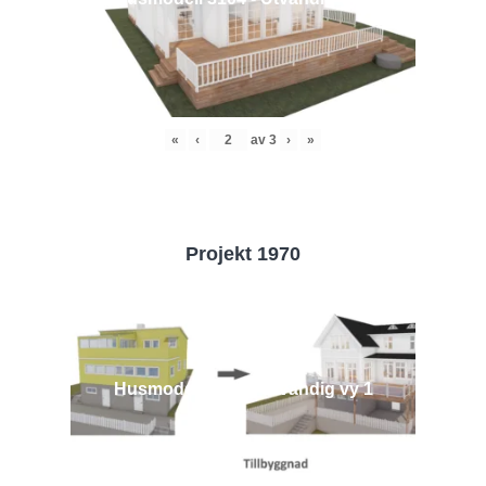
«
‹
av
3
›
»
Projekt 1970
Husmodell 1970 - Utvändig vy 1