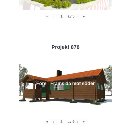
«
‹
av
5
›
»
Projekt 878
Före - Framsida mot söder
«
‹
av
9
›
»