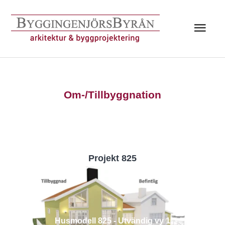
Hoppa
till
Huv
innehåll
Om-/Tillbyggnation
Projekt 825
Husmodell 825 - Utvändig vy 1