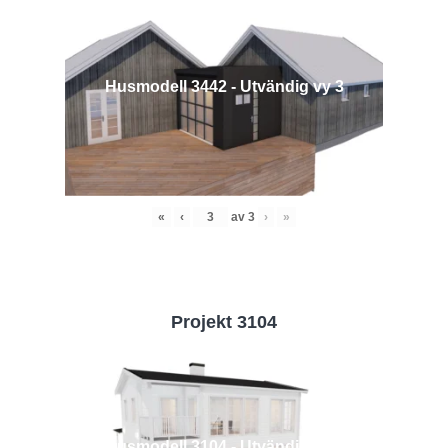
Husmodell 3442 - Utvändig vy 3
«
‹
av
3
›
»
Projekt 3104
Husmodell 3104 - Utvändig vy 2