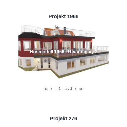
Projekt 1966
Husmodell 1966 - Utvändig vy 2
«
‹
av
3
›
»
Projekt 276