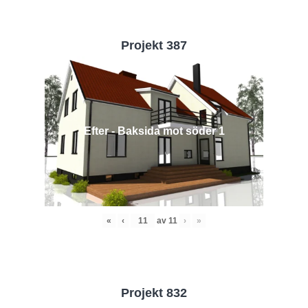
Projekt 387
Efter - Baksida mot söder 1
«
‹
av
11
›
»
Projekt 832