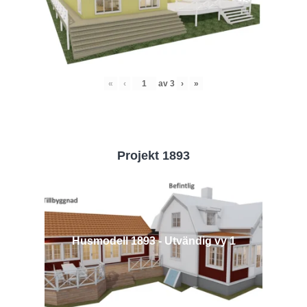
«
‹
av
3
›
»
Projekt 1893
Husmodell 1893 - Utvändig vy 1