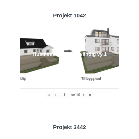
Projekt 1042
Husmodell 1042 - Utvändig vy 1
«
‹
av
10
›
»
Projekt 3442