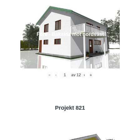
Före - Baksida mot nordväst
«
‹
av
12
›
»
Projekt 821