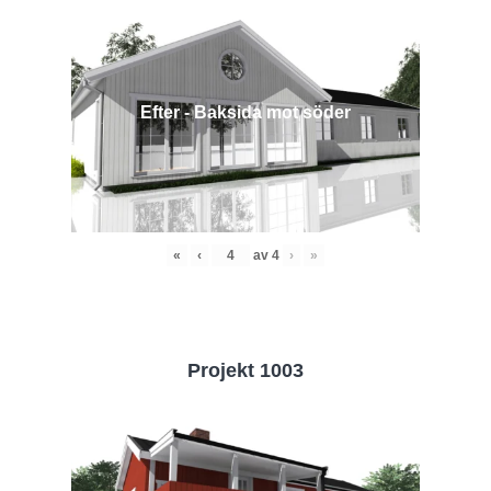
Efter - Baksida mot söder
«
‹
av
4
›
»
Projekt 1003