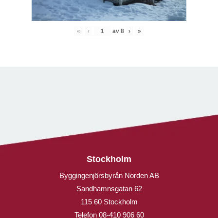
«
‹
av
8
›
»
Stockholm
Byggingenjörsbyrån Norden AB
Sandhamnsgatan 62
115 60 Stockholm
Telefon
08-410 906 60