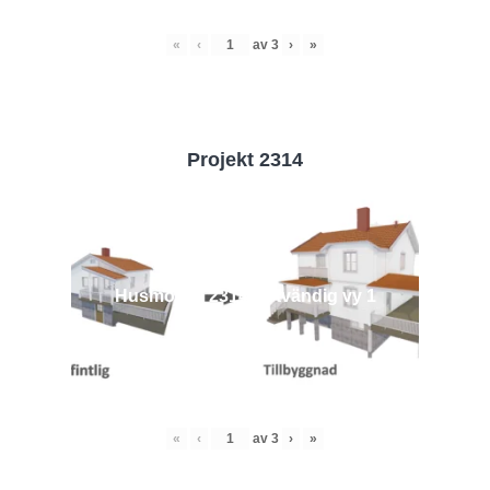
«
‹
av
3
›
»
Projekt 2314
Husmodell 2314 - Utvändig vy 1
«
‹
av
3
›
»