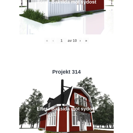
Före - Baksida mot sydost
«
‹
av
10
›
»
Projekt 314
Efter - Baksida mot sydost