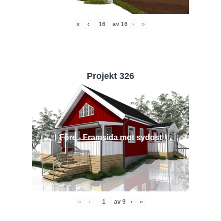
«
‹
av
16
›
»
Projekt 326
Före - Framsida mot sydost
«
‹
av
9
›
»