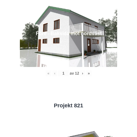
Före - Baksida mot nordväst
«
‹
av
12
›
»
Projekt 821