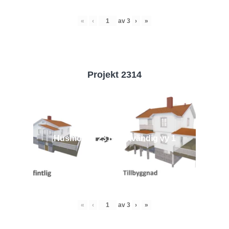
«
‹
av
3
›
»
Projekt 2314
Husmodell 2314 - Utvändig vy 1
«
‹
av
3
›
»