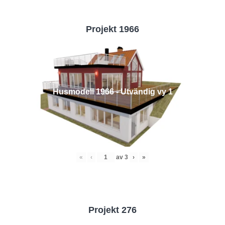
Projekt 1966
Husmodell 1966 - Utvändig vy 1
«
‹
av
3
›
»
Projekt 276