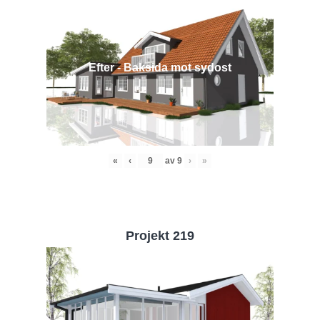
Efter - Baksida mot sydost
«
‹
av
9
›
»
Projekt 219