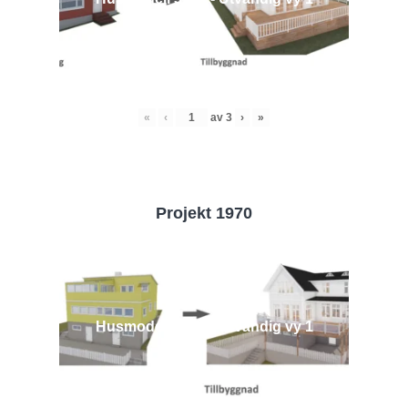
«
‹
av
3
›
»
Projekt 1970
Husmodell 1970 - Utvändig vy 1