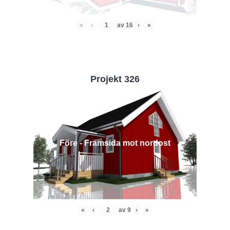
«
‹
av
16
›
»
Projekt 326
Före - Framsida mot nordost
«
‹
av
9
›
»