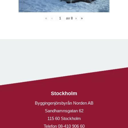
«
‹
av
8
›
»
Stockholm
Byggingenjörsbyrån Norden AB
Sandhamnsgatan 62
115 60 Stockholm
Telefon
08-410 906 60