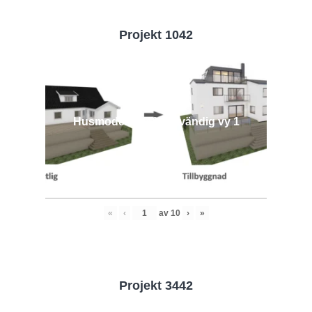
Projekt 1042
Husmodell 1042 - Utvändig vy 1
«
‹
av
10
›
»
Projekt 3442