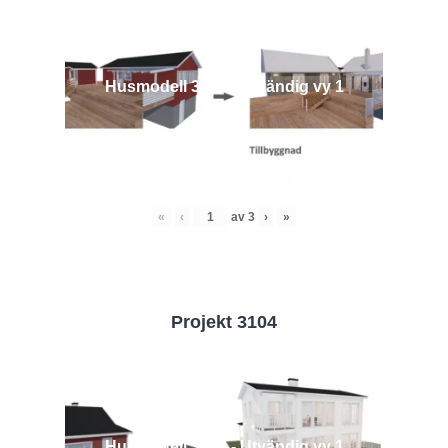
Husmodell 3442 - Utvändig vy 1
«
‹
av
3
›
»
Projekt 3104
Husmodell 3104 - Utvändig vy 1