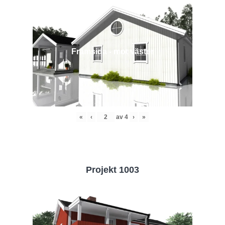
Framsida - mot väster
«
‹
av
4
›
»
Projekt 1003