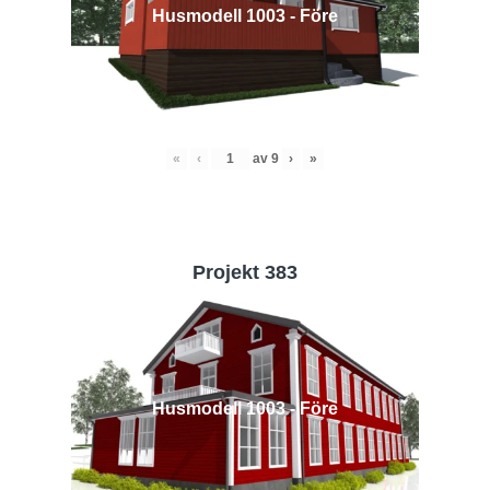
Husmodell 1003 - Före
«
‹
av
9
›
»
Projekt 383
Husmodell 1003 - Före