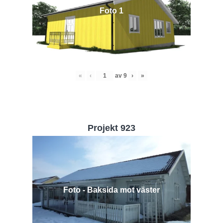
Foto 1
«
‹
av
9
›
»
Projekt 923
Foto - Baksida mot väster