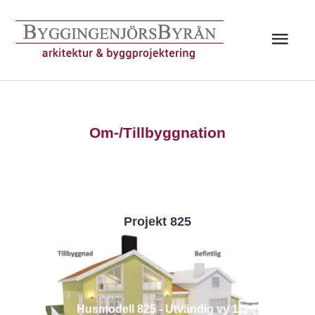
Hoppa
till
Huv
innehåll
Om-/Tillbyggnation
Projekt 825
Husmodell 825 - Utvändig vy 1