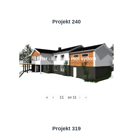
Projekt 240
Efter - Baksida mot sydost
«
‹
av
11
›
»
Projekt 319