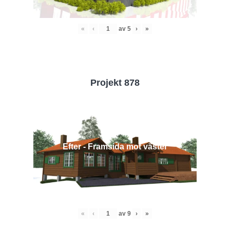
«
‹
av
5
›
»
Projekt 878
Efter - Framsida mot väster
«
‹
av
9
›
»