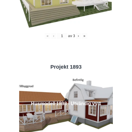
«
‹
av
3
›
»
Projekt 1893
Husmodell 1893 - Utvändig vy 1