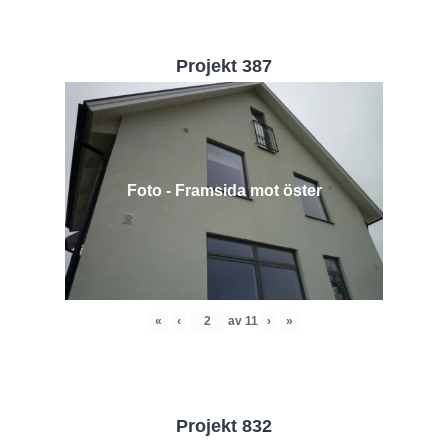
Projekt 387
Foto - Framsida mot öster
«
‹
av
11
›
»
Projekt 832