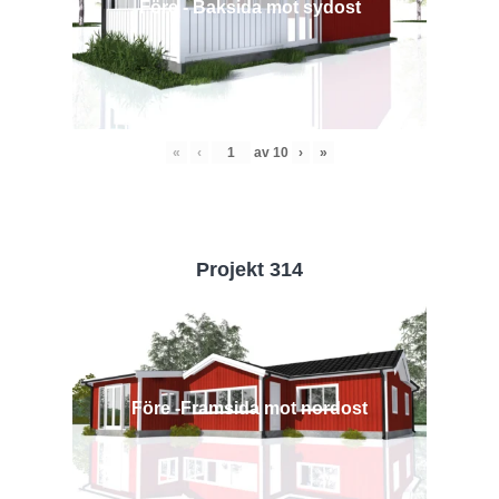
Före - Baksida mot sydost
«
‹
av
10
›
»
Projekt 314
Före -Framsida mot nordost