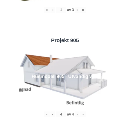
«
‹
av
3
›
»
Projekt 905
Husmodell 905 - Utvändig vy 4
«
‹
av
4
›
»