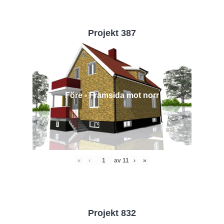
Projekt 387
Före - Framsida mot norr
«
‹
av
11
›
»
Projekt 832