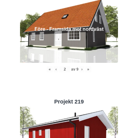
Före - Framsida mot nordväst
«
‹
av
9
›
»
Projekt 219