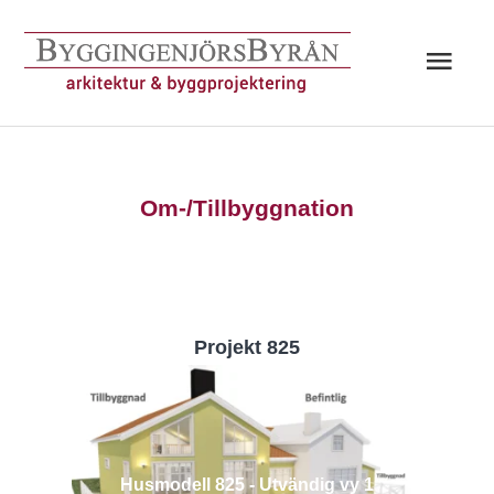
Hoppa
till
Huv
innehåll
Om-/Tillbyggnation
Projekt 825
Husmodell 825 - Utvändig vy 1