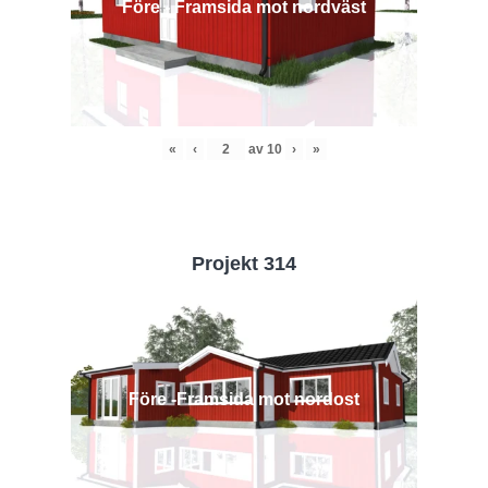
Före - Framsida mot nordväst
«
‹
av
10
›
»
Projekt 314
Före -Framsida mot nordost