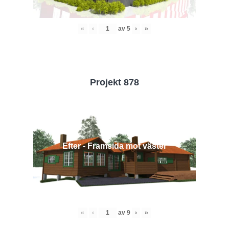
«
‹
av
5
›
»
Projekt 878
Efter - Framsida mot väster
«
‹
av
9
›
»