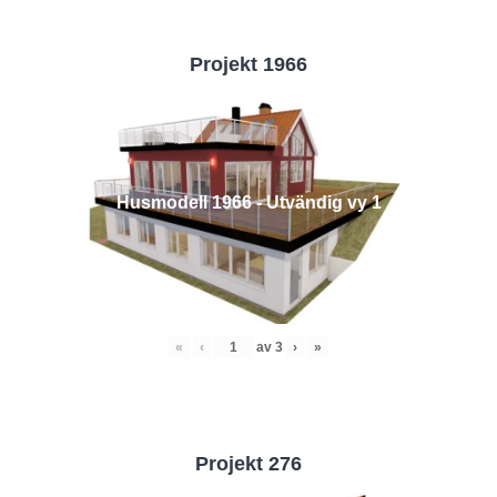
Projekt 1966
Husmodell 1966 - Utvändig vy 1
«
‹
av
3
›
»
Projekt 276