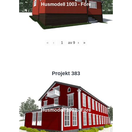
Husmodell 1003 - Före
«
‹
av
9
›
»
Projekt 383
Husmodell 1003 - Före