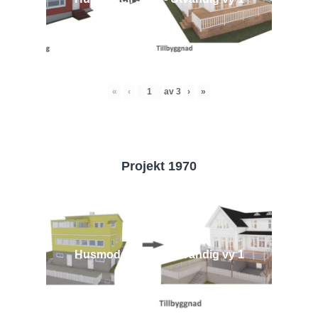
«
‹
av
3
›
»
Projekt 1970
Husmodell 1970 - Utvändig vy 1