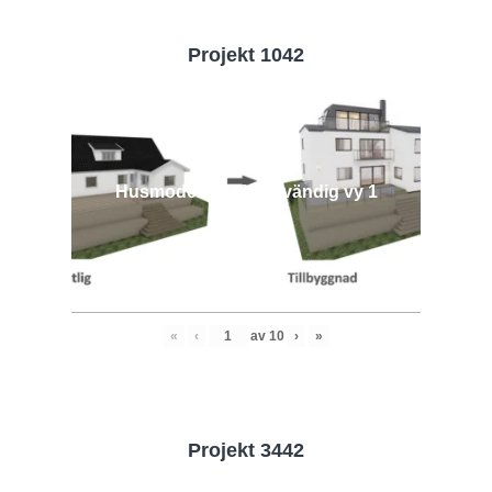
Projekt 1042
Husmodell 1042 - Utvändig vy 1
«
‹
av
10
›
»
Projekt 3442