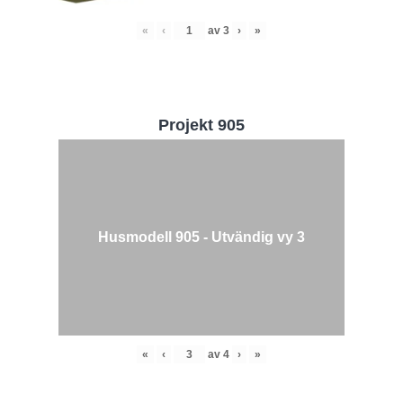
«
‹
av
3
›
»
Projekt 905
Husmodell 905 - Utvändig vy 3
«
‹
av
4
›
»