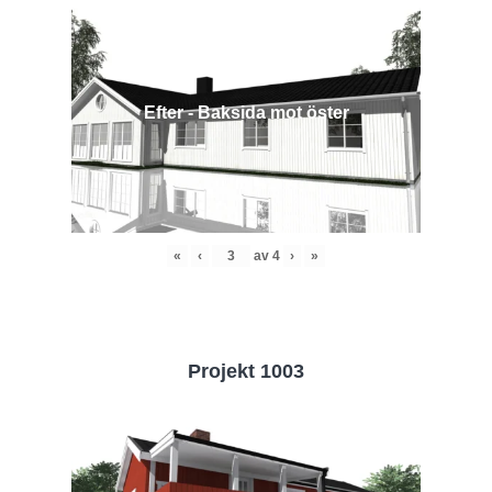
Efter - Baksida mot öster
«
‹
av
4
›
»
Projekt 1003