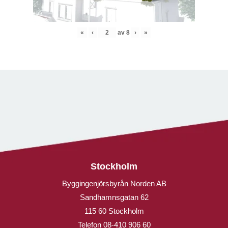
«
‹
av
8
›
»
Stockholm
Byggingenjörsbyrån Norden AB
Sandhamnsgatan 62
115 60 Stockholm
Telefon
08-410 906 60