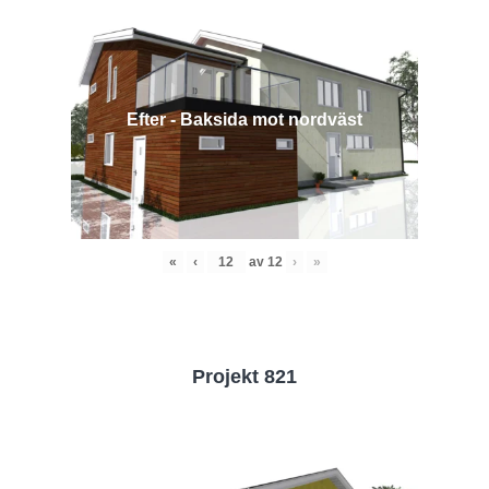
Efter - Baksida mot nordväst
«
‹
av
12
›
»
Projekt 821