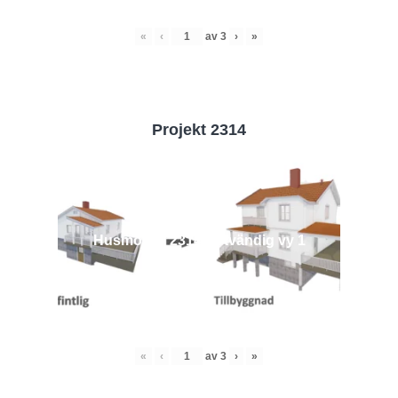
«
‹
av
3
›
»
Projekt 2314
Husmodell 2314 - Utvändig vy 1
«
‹
av
3
›
»