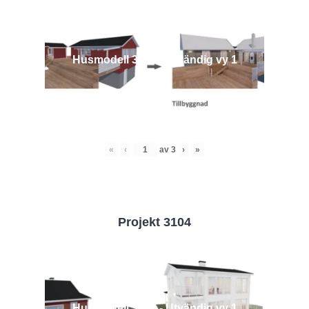
Husmodell 3442 - Utvändig vy 1
«
‹
av
3
›
»
Projekt 3104
Husmodell 3104 - Utvändig vy 1