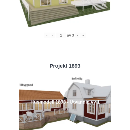
«
‹
av
3
›
»
Projekt 1893
Husmodell 1893 - Utvändig vy 1