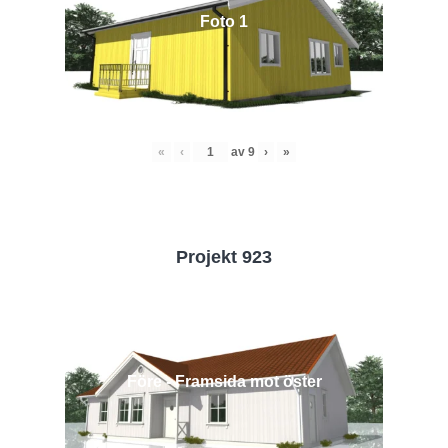
Foto 1
«
‹
av
9
›
»
Projekt 923
Före - Framsida mot öster