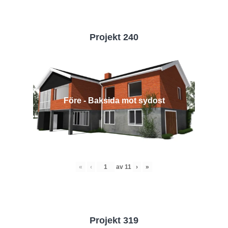
Projekt 240
Före - Baksida mot sydost
«
‹
av
11
›
»
Projekt 319