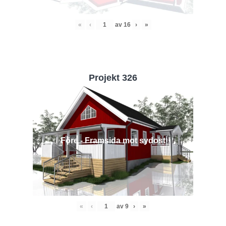
«
‹
av
16
›
»
Projekt 326
Före - Framsida mot sydost
«
‹
av
9
›
»