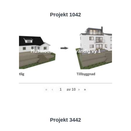
Projekt 1042
Husmodell 1042 - Utvändig vy 1
«
‹
av
10
›
»
Projekt 3442