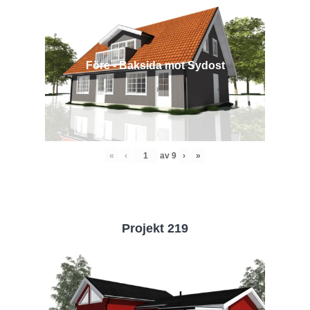
Före - Baksida mot Sydost
«
‹
av
9
›
»
Projekt 219