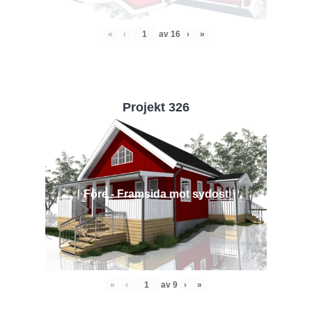
«
‹
av
16
›
»
Projekt 326
Före - Framsida mot sydost
«
‹
av
9
›
»