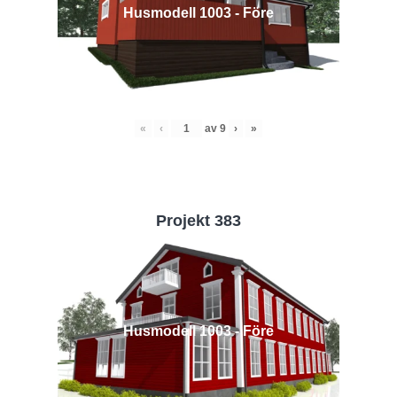
Husmodell 1003 - Före
«
‹
av
9
›
»
Projekt 383
Husmodell 1003 - Före