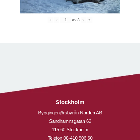
«
‹
av
8
›
»
Stockholm
Byggingenjörsbyrån Norden AB
Sandhamnsgatan 62
115 60 Stockholm
Telefon
08-410 906 60