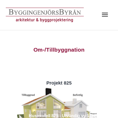
Hoppa
till
Huv
innehåll
Om-/Tillbyggnation
Projekt 825
Husmodell 825 - Utvändig vy 1