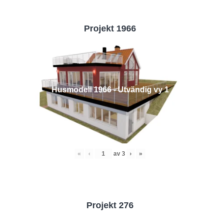
Projekt 1966
Husmodell 1966 - Utvändig vy 1
«
‹
av
3
›
»
Projekt 276