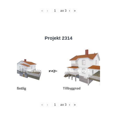
«
‹
av
3
›
»
Projekt 2314
Husmodell 2314 - Utvändig vy 1
«
‹
av
3
›
»