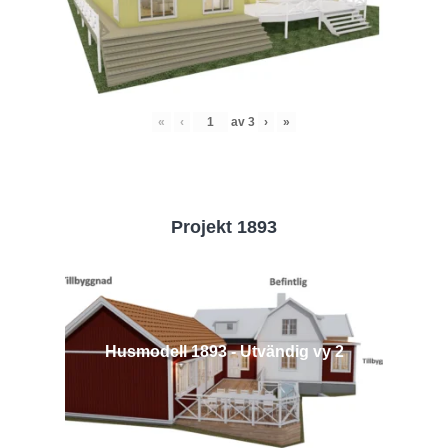
«
‹
av
3
›
»
Projekt 1893
Husmodell 1893 - Utvändig vy 2