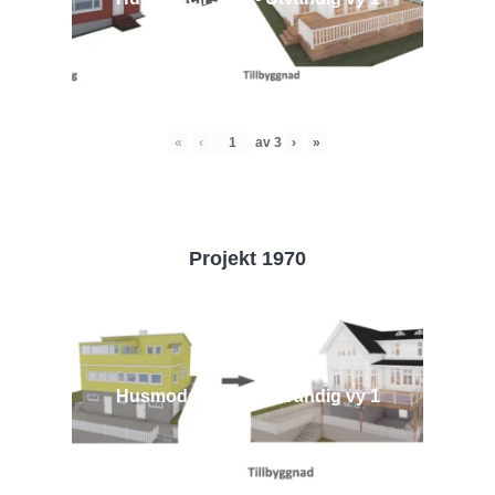
«
‹
av
3
›
»
Projekt 1970
Husmodell 1970 - Utvändig vy 1