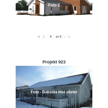
Foto 2
«
‹
av
9
›
»
Projekt 923
Foto - Baksida mot väster