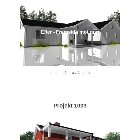
Efter - Framsida mot norr
«
‹
av
4
›
»
Projekt 1003