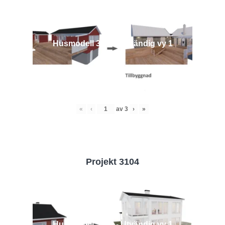
Husmodell 3442 - Utvändig vy 1
«
‹
av
3
›
»
Projekt 3104
Husmodell 3104 - Utvändig vy 1