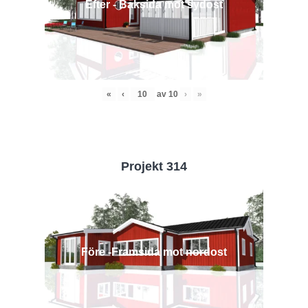
Efter - Baksida mot sydost
«
‹
av
10
›
»
Projekt 314
Före -Framsida mot nordost