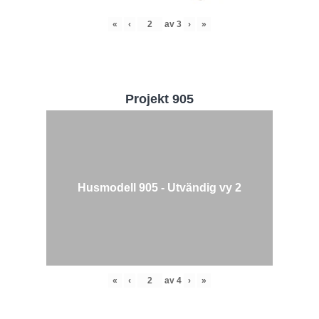
«
‹
av
3
›
»
Projekt 905
Husmodell 905 - Utvändig vy 2
«
‹
av
4
›
»