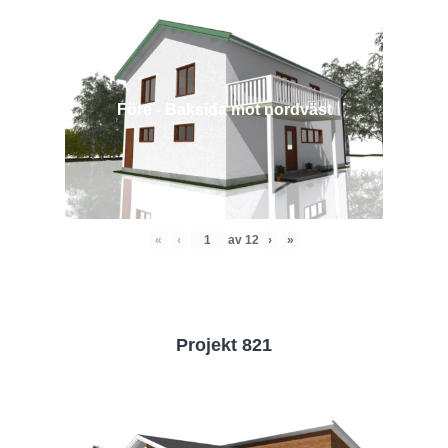
Före - Baksida mot nordväst
«
‹
av
12
›
»
Projekt 821