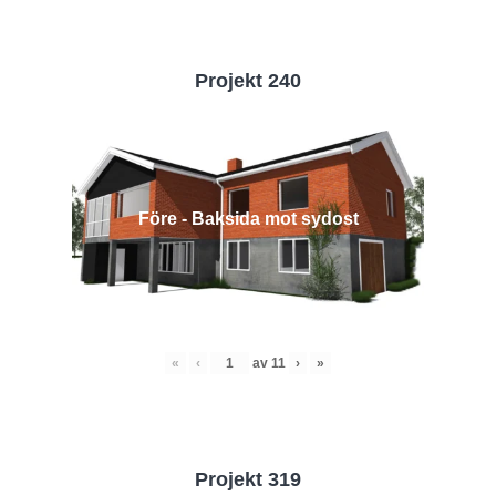
Projekt 240
Före - Baksida mot sydost
«
‹
av
11
›
»
Projekt 319