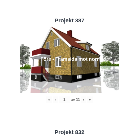
Projekt 387
Före - Framsida mot norr
«
‹
av
11
›
»
Projekt 832