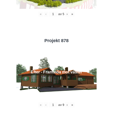
«
‹
av
5
›
»
Projekt 878
Efter - Framsida mot väster
«
‹
av
9
›
»