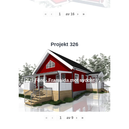
«
‹
av
16
›
»
Projekt 326
Före - Framsida mot sydost
«
‹
av
9
›
»