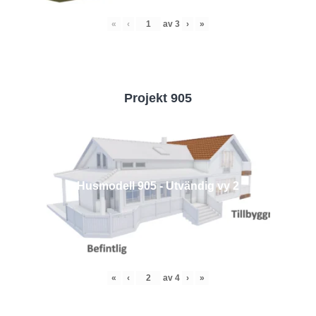
«
‹
av
3
›
»
Projekt 905
Husmodell 905 - Utvändig vy 2
«
‹
av
4
›
»