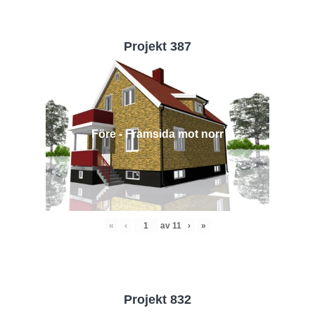
Projekt 387
Före - Framsida mot norr
«
‹
av
11
›
»
Projekt 832