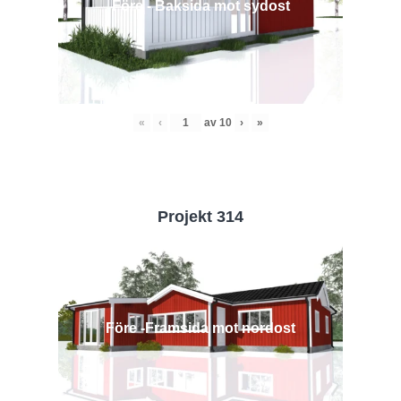
Före - Baksida mot sydost
«
‹
av
10
›
»
Projekt 314
Före -Framsida mot nordost