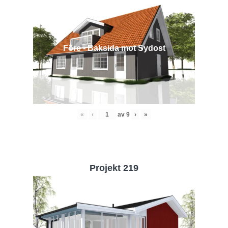
Före - Baksida mot Sydost
«
‹
av
9
›
»
Projekt 219