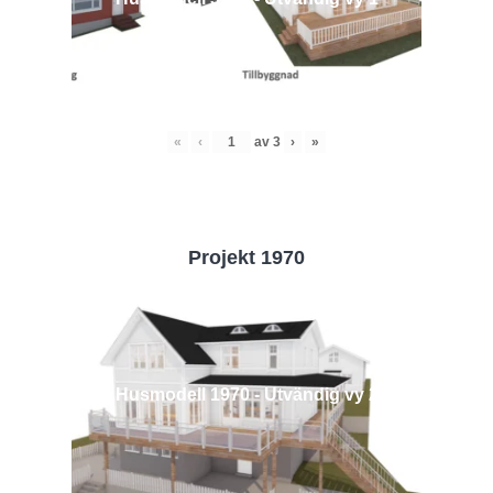
«
‹
av
3
›
»
Projekt 1970
Husmodell 1970 - Utvändig vy 2