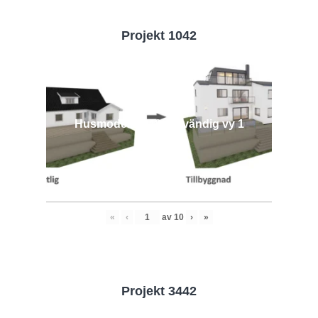
Projekt 1042
Husmodell 1042 - Utvändig vy 1
«
‹
av
10
›
»
Projekt 3442