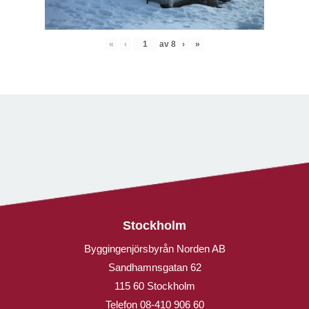
«
‹
av
8
›
»
Stockholm
Byggingenjörsbyrån Norden AB
Sandhamnsgatan 62
115 60 Stockholm
Telefon
08-410 906 60