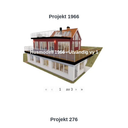
Projekt 1966
Husmodell 1966 - Utvändig vy 1
«
‹
av
3
›
»
Projekt 276