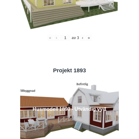
«
‹
av
3
›
»
Projekt 1893
Husmodell 1893 - Utvändig vy 1