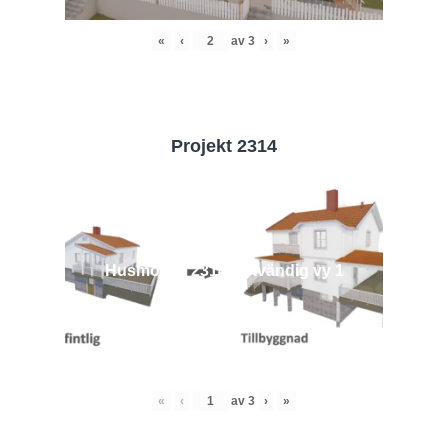
«
‹
av
3
›
»
Projekt 2314
Husmodell 2314 - Utvändig vy 1
«
‹
av
3
›
»