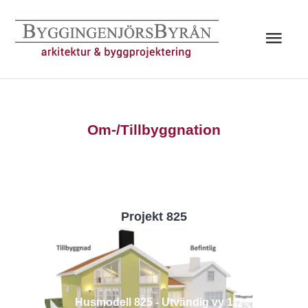
Hoppa
till
Huv
innehåll
Om-/Tillbyggnation
Projekt 825
Husmodell 825 - Utvändig vy 1