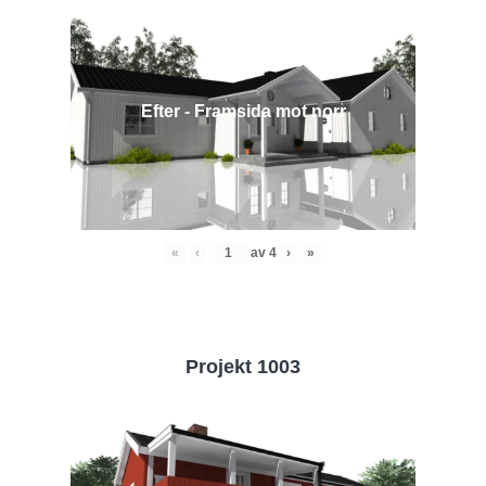
Efter - Framsida mot norr
«
‹
av
4
›
»
Projekt 1003