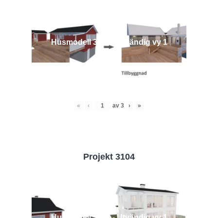
Husmodell 3442 - Utvändig vy 1
«
‹
av
3
›
»
Projekt 3104
Husmodell 3104 - Utvändig vy 1