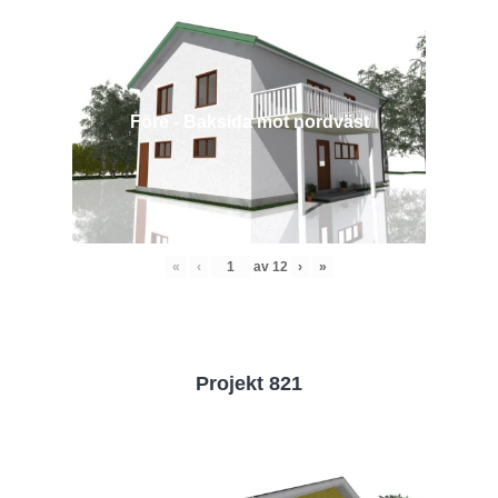
Före - Baksida mot nordväst
«
‹
av
12
›
»
Projekt 821