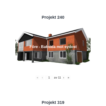
Projekt 240
Före - Baksida mot sydost
«
‹
av
11
›
»
Projekt 319