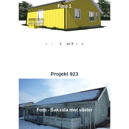
Foto 1
«
‹
av
9
›
»
Projekt 923
Foto - Baksida mot väster