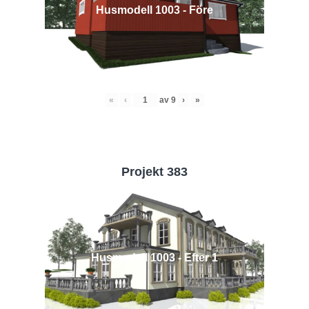
Husmodell 1003 - Före
«
‹
av
9
›
»
Projekt 383
Husmodell 1003 - Efter 1