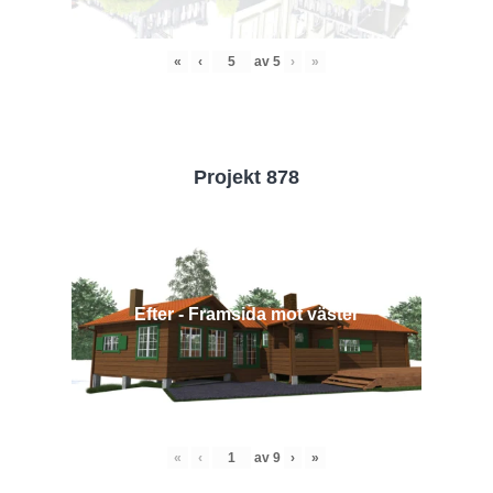
«
‹
av
5
›
»
Projekt 878
Efter - Framsida mot väster
«
‹
av
9
›
»