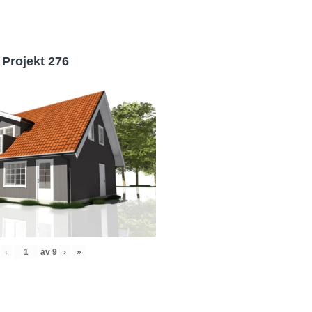
Projekt 276
‹
av
9
›
»