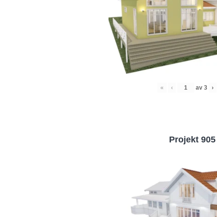
«
‹
av
3
›
Projekt 905