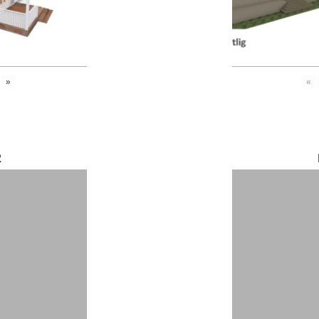
»
«
2