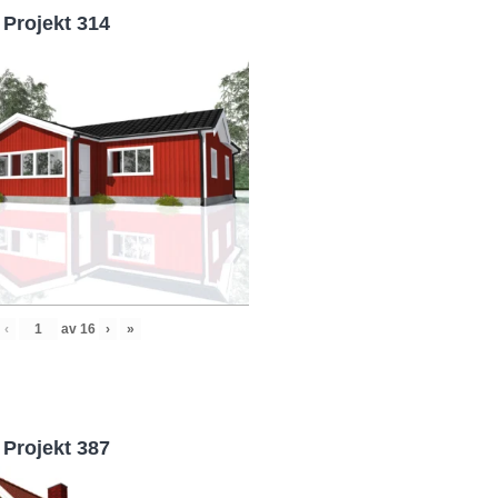
Projekt 314
‹
av
16
›
»
Projekt 387