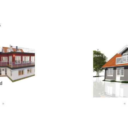
6
»
«