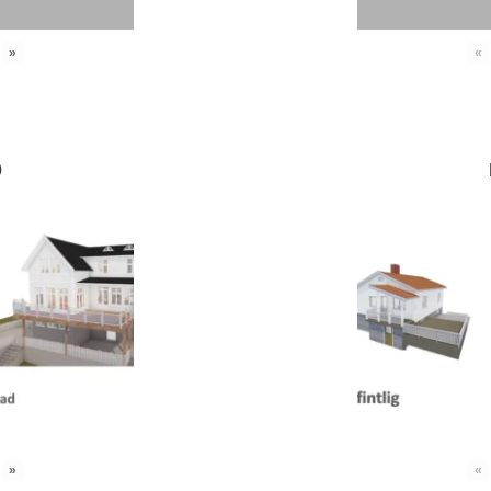
»
«
0
»
«