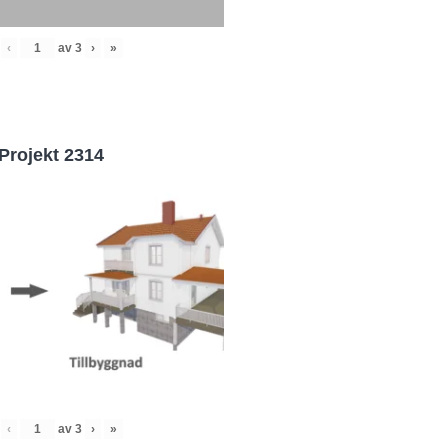
‹
av
3
›
»
Projekt 2314
‹
av
3
›
»