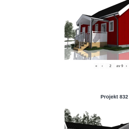
«
‹
av
9
›
Projekt 832