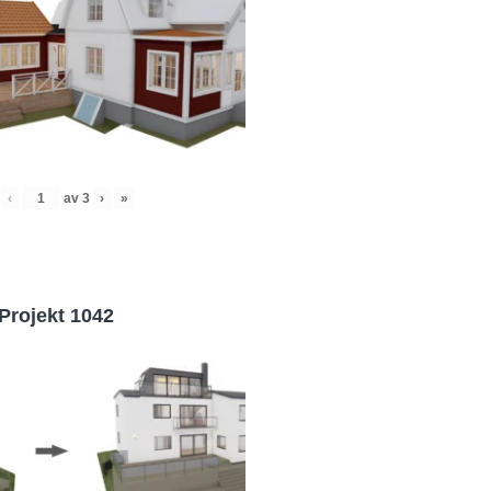
‹
av
3
›
»
Projekt 1042