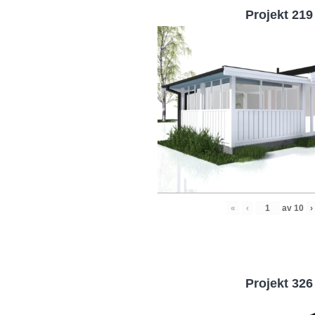
Projekt 219
«
‹
av
10
›
Projekt 326