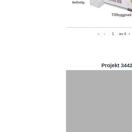
«
‹
av
4
›
Projekt 344