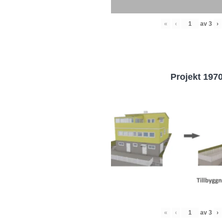
«
‹
av
3
›
Projekt 197
«
‹
av
3
›