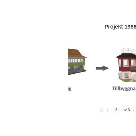
Projekt 196
«
‹
av
3
›