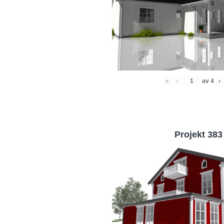
«
‹
av
4
›
Projekt 383