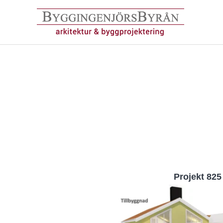
Hoppa
till
innehåll
Projekt 825