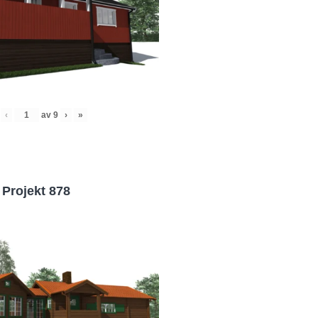
‹
av
9
›
»
Projekt 878