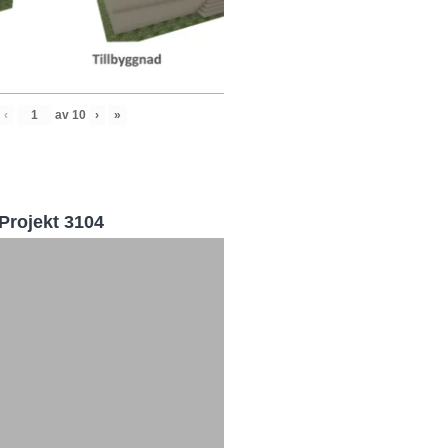
‹
av
10
›
»
Projekt 3104