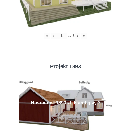
«
‹
av
3
›
»
Projekt 1893
Husmodell 1893 - Utvändig vy 2