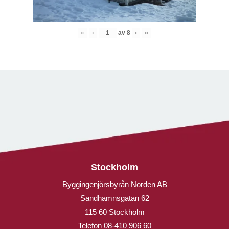
«
‹
av
8
›
»
Stockholm
Byggingenjörsbyrån Norden AB
Sandhamnsgatan 62
115 60 Stockholm
Telefon
08-410 906 60