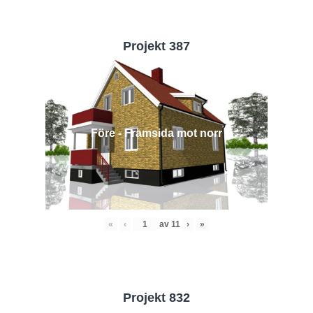
Projekt 387
Före - Framsida mot norr
«
‹
av
11
›
»
Projekt 832