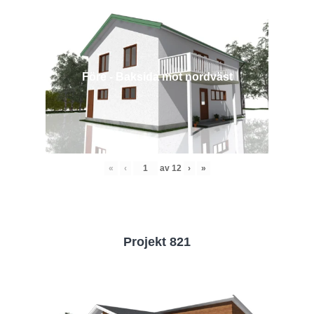
Före - Baksida mot nordväst
«
‹
av
12
›
»
Projekt 821