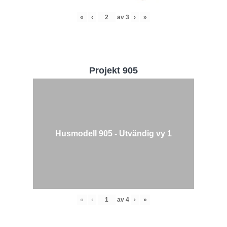
«
‹
av
3
›
»
Projekt 905
Husmodell 905 - Utvändig vy 1
«
‹
av
4
›
»