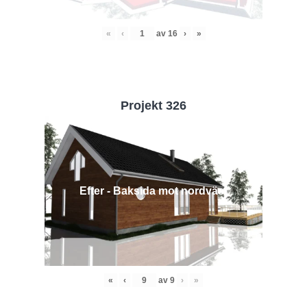
«
‹
av
16
›
»
Projekt 326
Efter - Baksida mot nordväst
«
‹
av
9
›
»