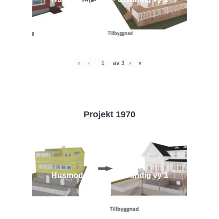
«
‹
av
3
›
»
Projekt 1970
Husmodell 1970 - Utvändig vy 1