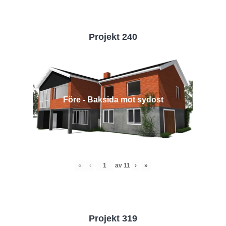
Projekt 240
Före - Baksida mot sydost
«
‹
av
11
›
»
Projekt 319