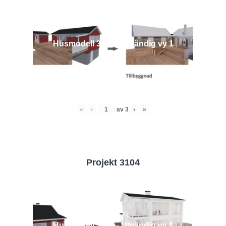
Husmodell 3442 - Utvändig vy 1
«
‹
av
3
›
»
Projekt 3104
Husmodell 3104 - Utvändig vy 1