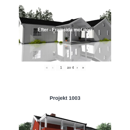
Efter - Framsida mot norr
«
‹
av
4
›
»
Projekt 1003