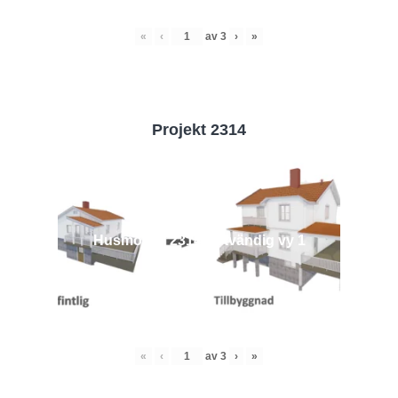
«
‹
av
3
›
»
Projekt 2314
Husmodell 2314 - Utvändig vy 1
«
‹
av
3
›
»