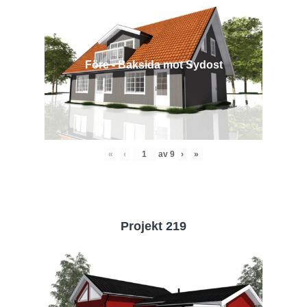
Före - Baksida mot Sydost
«
‹
av
9
›
»
Projekt 219