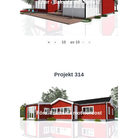
Efter - Baksida mot sydost
«
‹
av
10
›
»
Projekt 314
Före -Framsida mot nordost