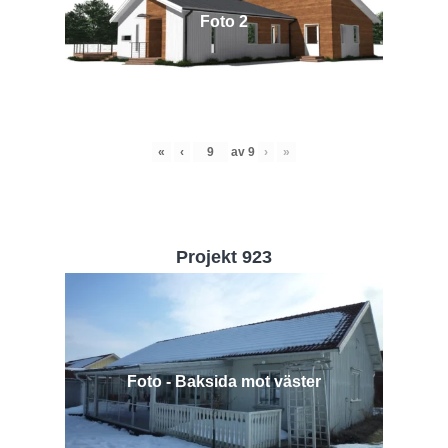
Foto 2
«
‹
av
9
›
»
Projekt 923
Foto - Baksida mot väster