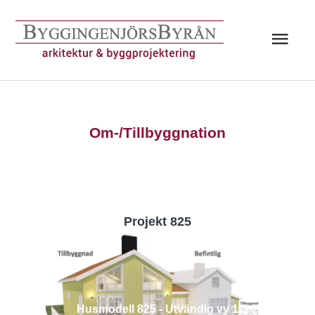
Hoppa
till
Huv
innehåll
Om-/Tillbyggnation
Projekt 825
Husmodell 825 - Utvändig vy 1