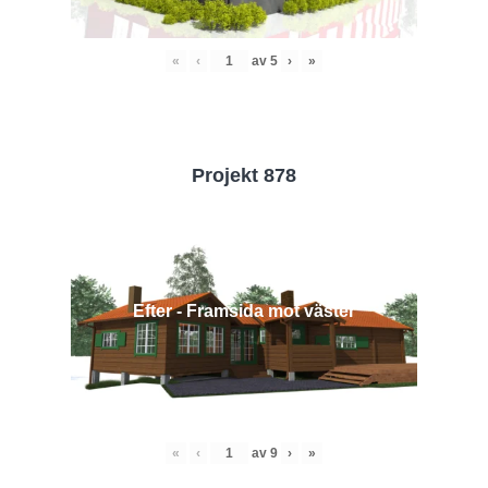
«
‹
av
5
›
»
Projekt 878
Efter - Framsida mot väster
«
‹
av
9
›
»