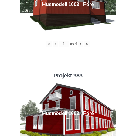
Husmodell 1003 - Före
«
‹
av
9
›
»
Projekt 383
Husmodell 1003 - Före