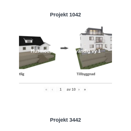
Projekt 1042
Husmodell 1042 - Utvändig vy 1
«
‹
av
10
›
»
Projekt 3442