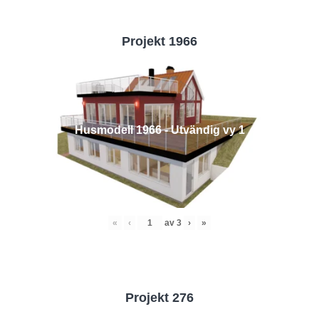
Projekt 1966
Husmodell 1966 - Utvändig vy 1
«
‹
av
3
›
»
Projekt 276