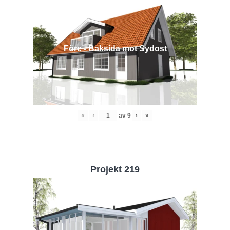
Före - Baksida mot Sydost
«
‹
av
9
›
»
Projekt 219