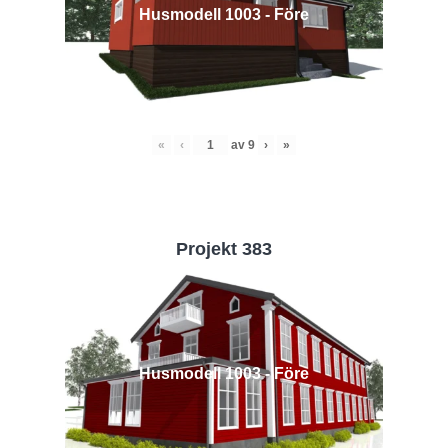
Husmodell 1003 - Före
«
‹
av
9
›
»
Projekt 383
Husmodell 1003 - Före