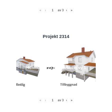
«
‹
av
3
›
»
Projekt 2314
Husmodell 2314 - Utvändig vy 1
«
‹
av
3
›
»