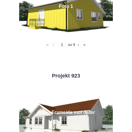
Foto 1
«
‹
av
9
›
»
Projekt 923
Före - Framsida mot öster