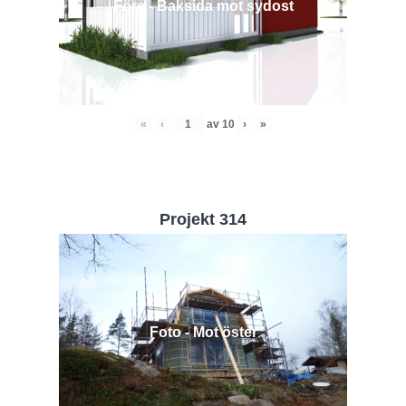
Före - Baksida mot sydost
«
‹
av
10
›
»
Projekt 314
Foto - Mot öster