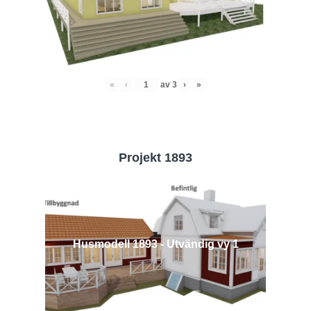
«
‹
av
3
›
»
Projekt 1893
Husmodell 1893 - Utvändig vy 1