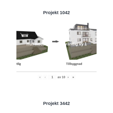
Projekt 1042
Husmodell 1042 - Utvändig vy 1
«
‹
av
10
›
»
Projekt 3442