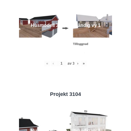
Husmodell 3442 - Utvändig vy 1
«
‹
av
3
›
»
Projekt 3104
Husmodell 3104 - Utvändig vy 1