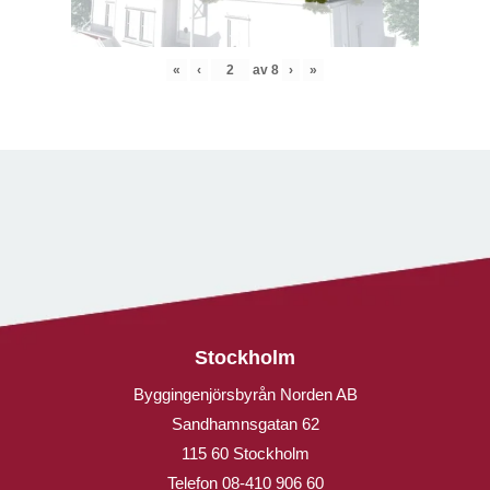
«
‹
av
8
›
»
Stockholm
Byggingenjörsbyrån Norden AB
Sandhamnsgatan 62
115 60 Stockholm
Telefon
08-410 906 60