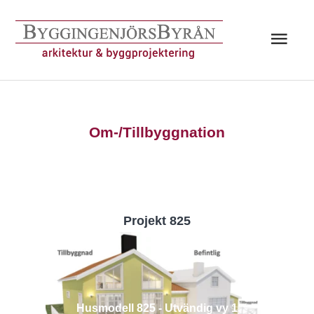
Hoppa
till
Huv
innehåll
Om-/Tillbyggnation
Projekt 825
Husmodell 825 - Utvändig vy 1