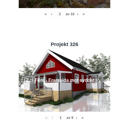
«
‹
av
16
›
»
Projekt 326
Före - Framsida mot sydost
«
‹
av
9
›
»