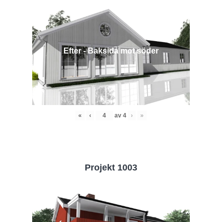
Efter - Baksida mot söder
«
‹
av
4
›
»
Projekt 1003