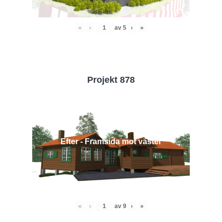
«
‹
av
5
›
»
Projekt 878
Efter - Framsida mot väster
«
‹
av
9
›
»