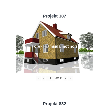
Projekt 387
Före - Framsida mot norr
«
‹
av
11
›
»
Projekt 832