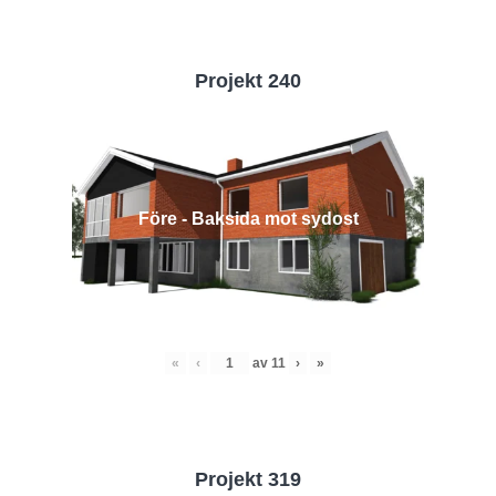
Projekt 240
Före - Baksida mot sydost
«
‹
av
11
›
»
Projekt 319