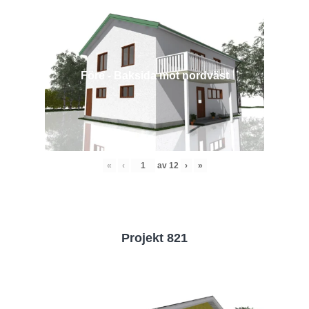
Före - Baksida mot nordväst
«
‹
av
12
›
»
Projekt 821