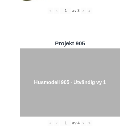
«
‹
av
3
›
»
Projekt 905
Husmodell 905 - Utvändig vy 1
«
‹
av
4
›
»