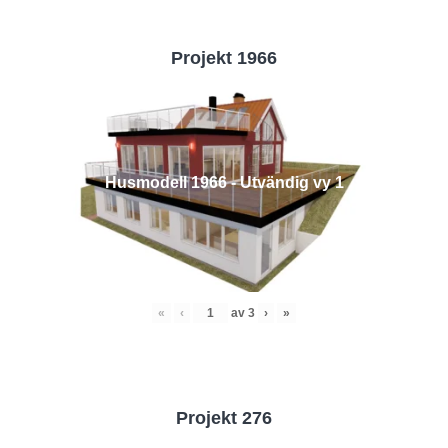
Projekt 1966
Husmodell 1966 - Utvändig vy 1
«
‹
av
3
›
»
Projekt 276