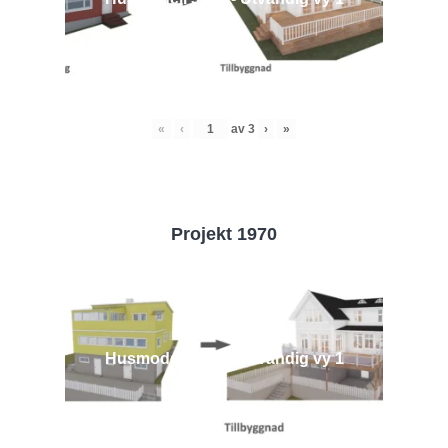
«
‹
av
3
›
»
Projekt 1970
Husmodell 1970 - Utvändig vy 1