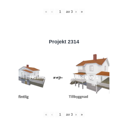
«
‹
av
3
›
»
Projekt 2314
Husmodell 2314 - Utvändig vy 1
«
‹
av
3
›
»