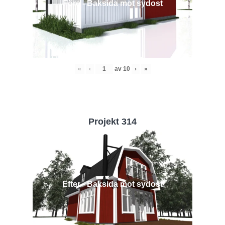
Före - Baksida mot sydost
«
‹
av
10
›
»
Projekt 314
Efter - Baksida mot sydost