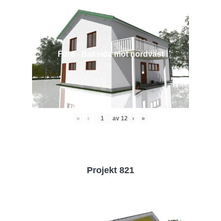
Före - Baksida mot nordväst
«
‹
av
12
›
»
Projekt 821