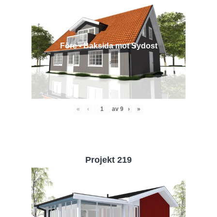
Före - Baksida mot Sydost
«
‹
av
9
›
»
Projekt 219