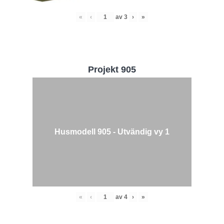
«
‹
av
3
›
»
Projekt 905
Husmodell 905 - Utvändig vy 1
«
‹
av
4
›
»