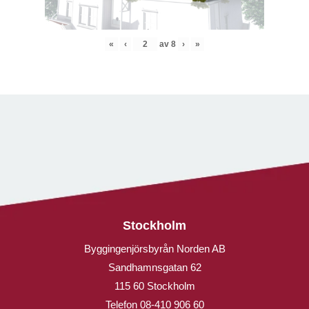
«
‹
av
8
›
»
Stockholm
Byggingenjörsbyrån Norden AB
Sandhamnsgatan 62
115 60 Stockholm
Telefon
08-410 906 60