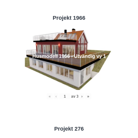
Projekt 1966
Husmodell 1966 - Utvändig vy 1
«
‹
av
3
›
»
Projekt 276