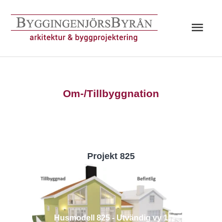
Hoppa
till
Huv
innehåll
Om-/Tillbyggnation
Projekt 825
Husmodell 825 - Utvändig vy 1