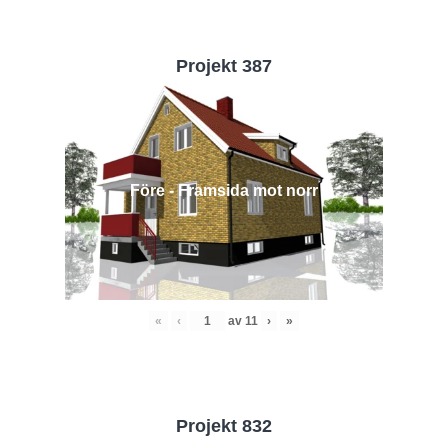
Projekt 387
Före - Framsida mot norr
«
‹
av
11
›
»
Projekt 832