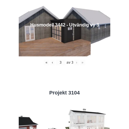
Husmodell 3442 - Utvändig vy 3
«
‹
av
3
›
»
Projekt 3104
Husmodell 3104 - Utvändig vy 1