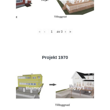
«
‹
av
3
›
»
Projekt 1970
Husmodell 1970 - Utvändig vy 1