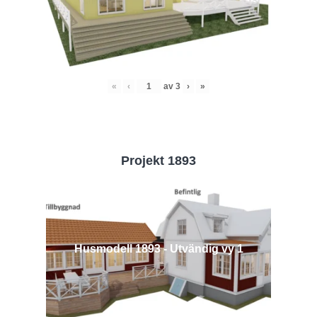
«
‹
av
3
›
»
Projekt 1893
Husmodell 1893 - Utvändig vy 1