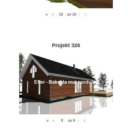
«
‹
av
16
›
»
Projekt 326
Efter - Baksida mot nordväst
«
‹
av
9
›
»