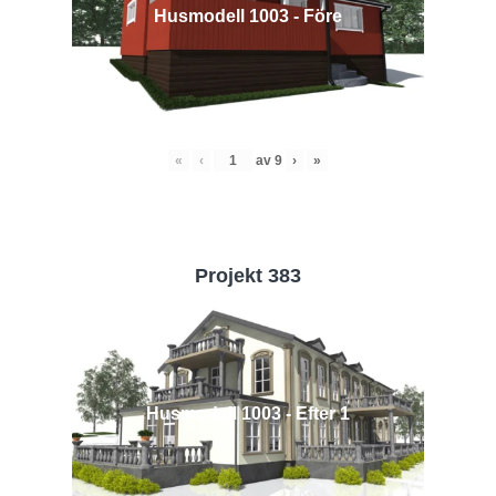
Husmodell 1003 - Före
«
‹
av
9
›
»
Projekt 383
Husmodell 1003 - Efter 1