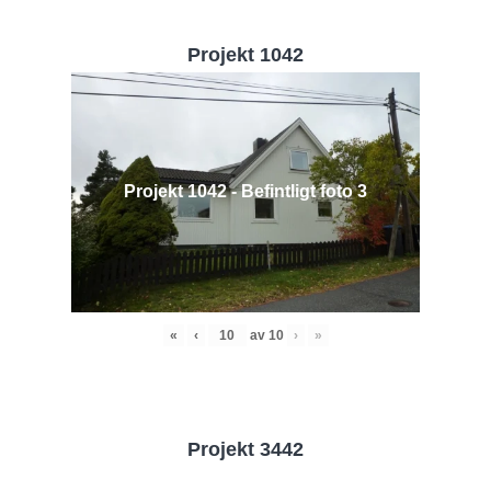
Projekt 1042
Projekt 1042 - Befintligt foto 3
«
‹
av
10
›
»
Projekt 3442