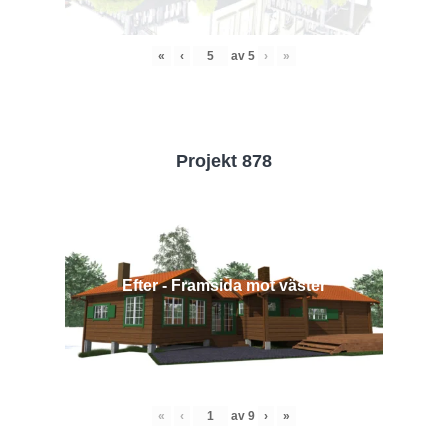
«
‹
av
5
›
»
Projekt 878
Efter - Framsida mot väster
«
‹
av
9
›
»