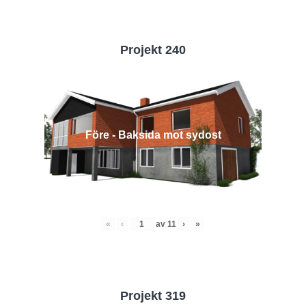
Projekt 240
Före - Baksida mot sydost
«
‹
av
11
›
»
Projekt 319