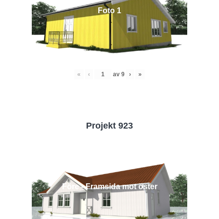
Foto 1
«
‹
av
9
›
»
Projekt 923
Före - Framsida mot öster