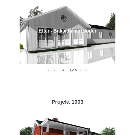
Efter - Baksida mot söder
«
‹
av
4
›
»
Projekt 1003