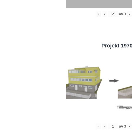
«
‹
av
3
›
Projekt 197
«
‹
av
3
›