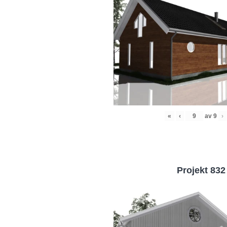
«
‹
av
9
›
Projekt 832