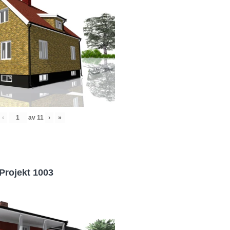
‹
av
11
›
»
Projekt 1003