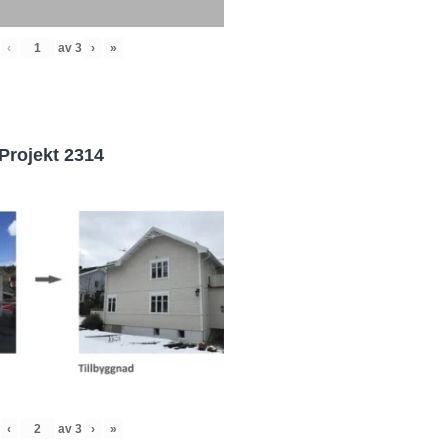
‹
av
3
›
»
Projekt 2314
‹
av
3
›
»