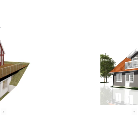
6
»
«