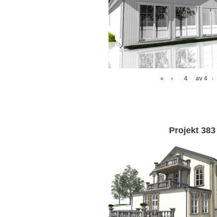
«
‹
av
4
›
Projekt 383