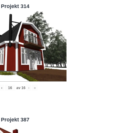
Projekt 314
‹
av
16
›
»
Projekt 387