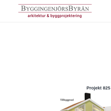
Hoppa
till
innehåll
Projekt 825