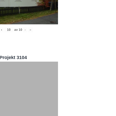
‹
av
10
›
»
Projekt 3104