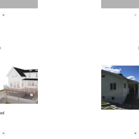
»
«
0
»
«