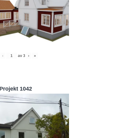
‹
av
3
›
»
Projekt 1042