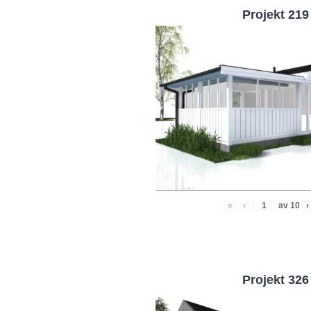
Projekt 219
«
‹
av
10
›
Projekt 326