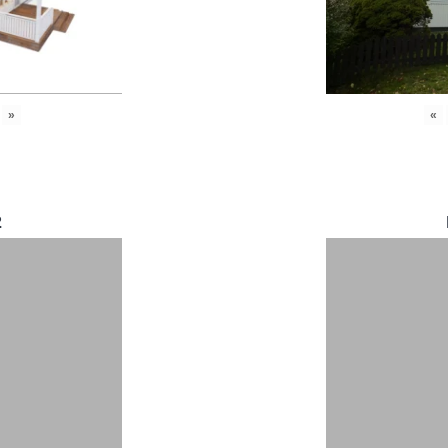
»
«
2