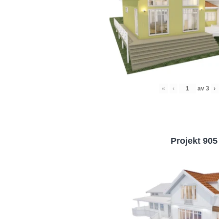
«
‹
av
3
›
Projekt 905