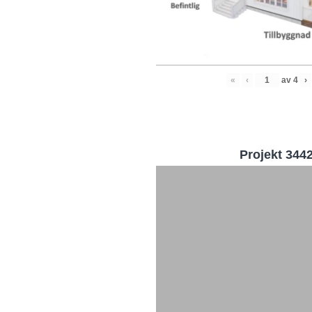
«
‹
av
4
›
Projekt 344