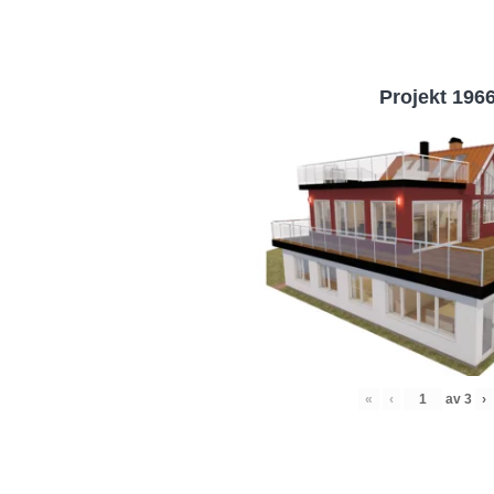
Projekt 196
«
‹
av
3
›