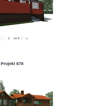
‹
av
9
›
»
Projekt 878