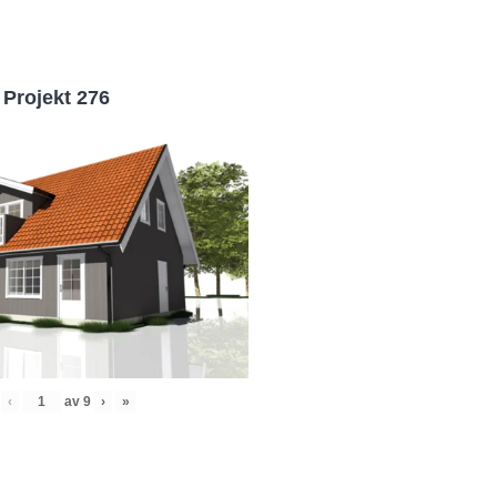
Projekt 276
‹
av
9
›
»