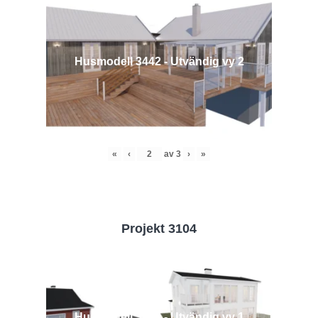
Husmodell 3442 - Utvändig vy 2
«
‹
av
3
›
»
Projekt 3104
Husmodell 3104 - Utvändig vy 1