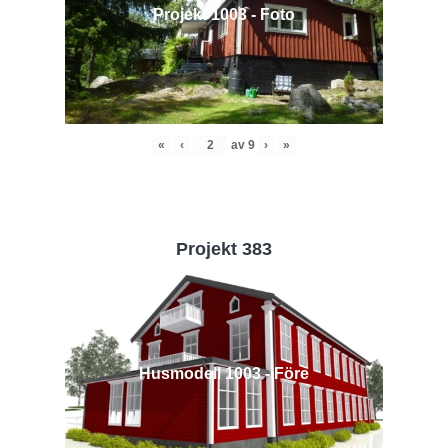
Projekt 1003 - Foto
«
‹
av
9
›
»
Projekt 383
Husmodell 1003 - Före