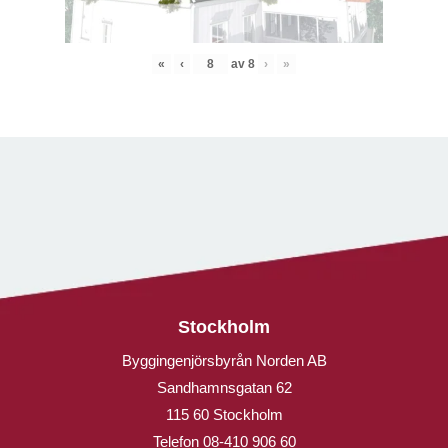
«
‹
av
8
›
»
Stockholm
Byggingenjörsbyrån Norden AB
Sandhamnsgatan 62
115 60 Stockholm
Telefon
08-410 906 60