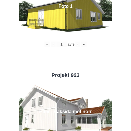
Foto 1
«
‹
av
9
›
»
Projekt 923
Efter - Baksida mot norr