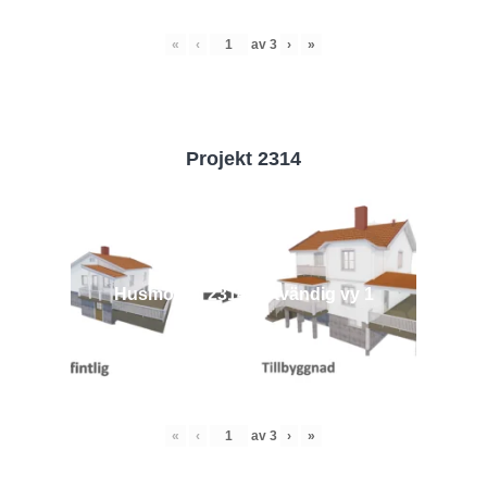
«
‹
av
3
›
»
Projekt 2314
Husmodell 2314 - Utvändig vy 1
«
‹
av
3
›
»