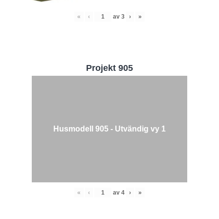
«
‹
av
3
›
»
Projekt 905
Husmodell 905 - Utvändig vy 1
«
‹
av
4
›
»