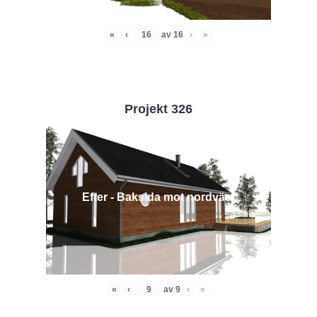
«
‹
av
16
›
»
Projekt 326
Efter - Baksida mot nordväst
«
‹
av
9
›
»