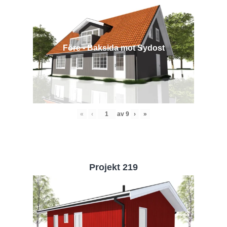
Före - Baksida mot Sydost
«
‹
av
9
›
»
Projekt 219