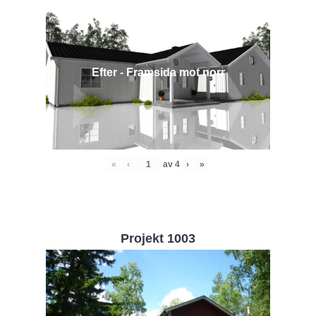
Efter - Framsida mot norr
«
‹
av
4
›
»
Projekt 1003