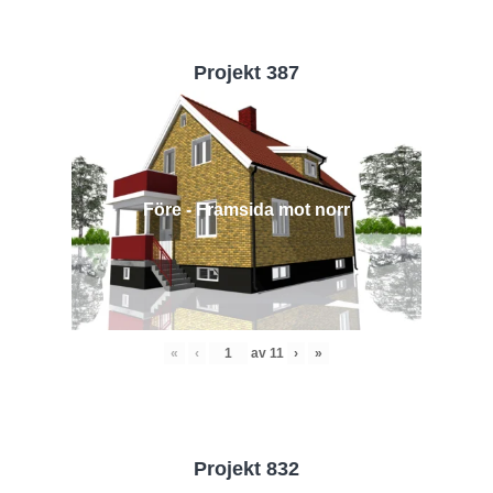
Projekt 387
Före - Framsida mot norr
«
‹
av
11
›
»
Projekt 832