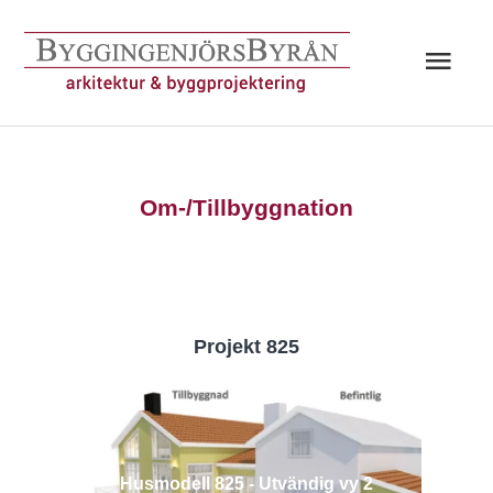
Hoppa
till
Huv
innehåll
Om-/Tillbyggnation
Projekt 825
Husmodell 825 - Utvändig vy 2