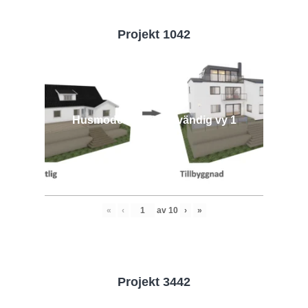
Projekt 1042
Husmodell 1042 - Utvändig vy 1
«
‹
av
10
›
»
Projekt 3442