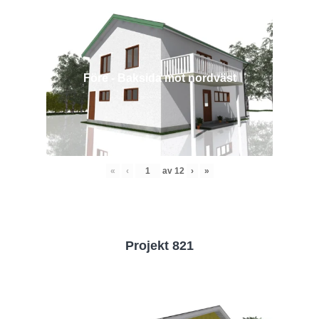
Före - Baksida mot nordväst
«
‹
av
12
›
»
Projekt 821