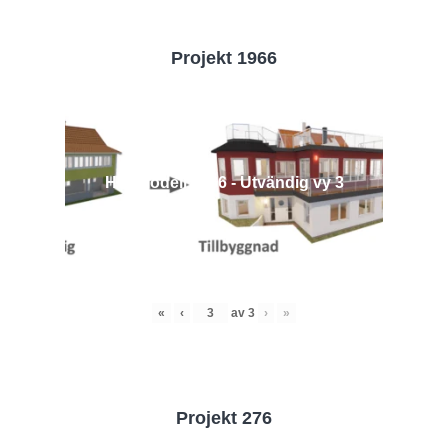
Projekt 1966
Husmodell 1966 - Utvändig vy 3
«
‹
av
3
›
»
Projekt 276