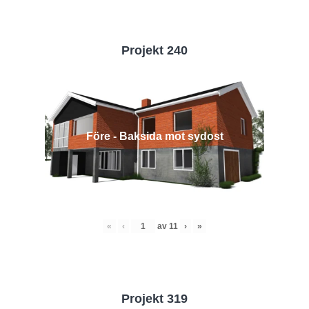
Projekt 240
Före - Baksida mot sydost
«
‹
av
11
›
»
Projekt 319