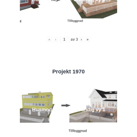
«
‹
av
3
›
»
Projekt 1970
Husmodell 1970 - Utvändig vy 1