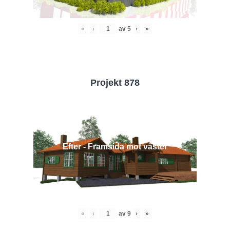
«
‹
av
5
›
»
Projekt 878
Efter - Framsida mot väster
«
‹
av
9
›
»