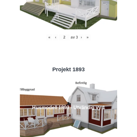
«
‹
av
3
›
»
Projekt 1893
Husmodell 1893 - Utvändig vy 1