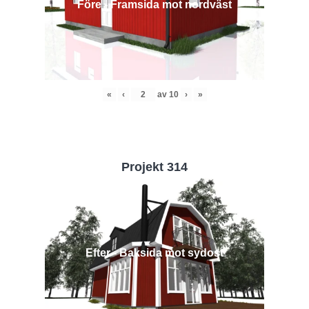
Före - Framsida mot nordväst
«
‹
av
10
›
»
Projekt 314
Efter - Baksida mot sydost