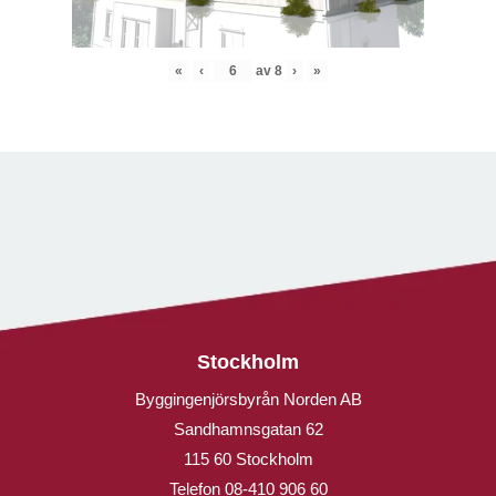
«
‹
av
8
›
»
Stockholm
Byggingenjörsbyrån Norden AB
Sandhamnsgatan 62
115 60 Stockholm
Telefon
08-410 906 60