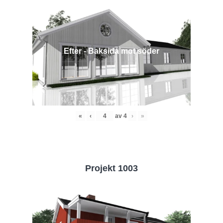
Efter - Baksida mot söder
«
‹
av
4
›
»
Projekt 1003