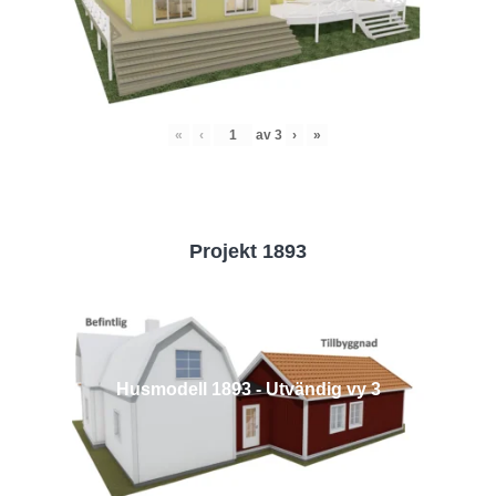
«
‹
av
3
›
»
Projekt 1893
Husmodell 1893 - Utvändig vy 3