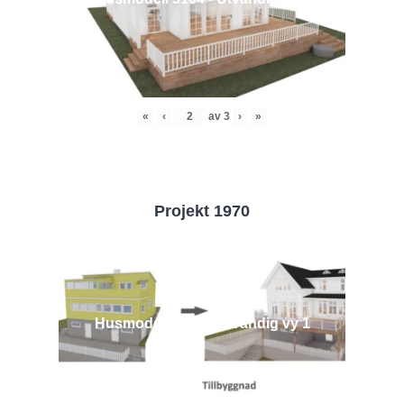
«
‹
av
3
›
»
Projekt 1970
Husmodell 1970 - Utvändig vy 1