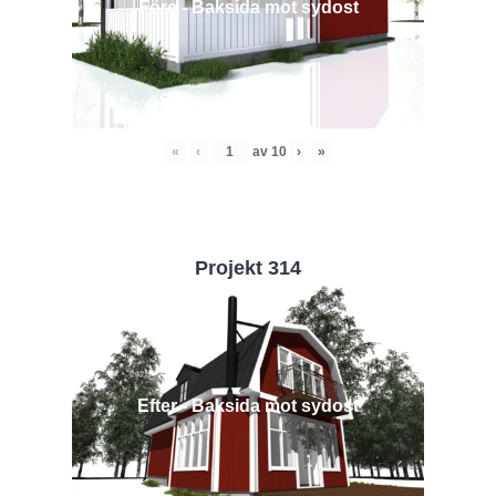
Före - Baksida mot sydost
«
‹
av
10
›
»
Projekt 314
Efter - Baksida mot sydost