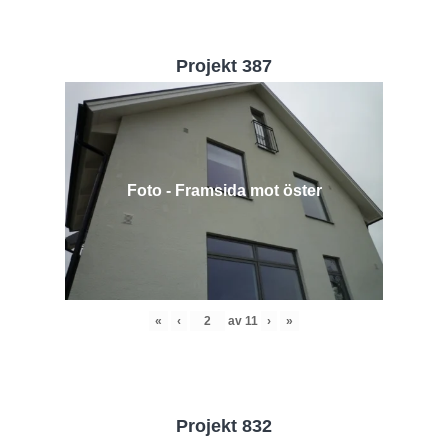
Projekt 387
Foto - Framsida mot öster
«
‹
av
11
›
»
Projekt 832