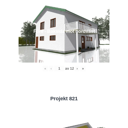
Före - Baksida mot nordväst
«
‹
av
12
›
»
Projekt 821