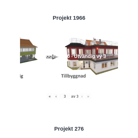
Projekt 1966
Husmodell 1966 - Utvändig vy 3
«
‹
av
3
›
»
Projekt 276