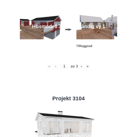
Husmodell 3442 - Utvändig vy 1
«
‹
av
3
›
»
Projekt 3104
Husmodell 3104 - Utvändig vy 2