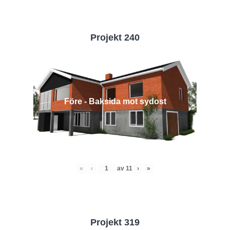
Projekt 240
Före - Baksida mot sydost
«
‹
av
11
›
»
Projekt 319