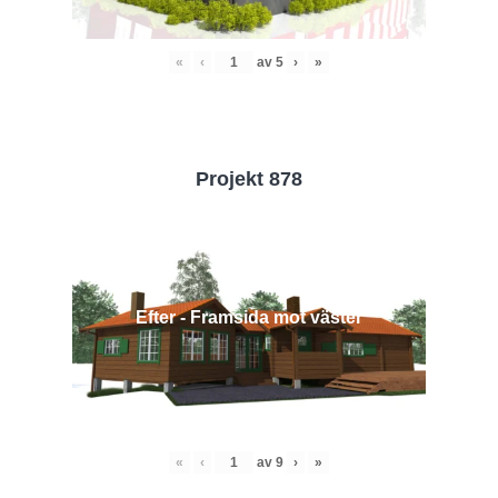
«
‹
av
5
›
»
Projekt 878
Efter - Framsida mot väster
«
‹
av
9
›
»