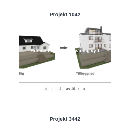
Projekt 1042
Husmodell 1042 - Utvändig vy 1
«
‹
av
10
›
»
Projekt 3442