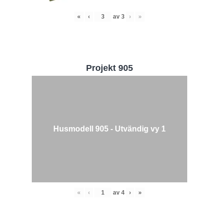
«
‹
av
3
›
»
Projekt 905
Husmodell 905 - Utvändig vy 1
«
‹
av
4
›
»