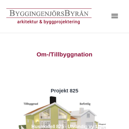
Hoppa
till
Huv
innehåll
Om-/Tillbyggnation
Projekt 825
Husmodell 825 - Utvändig vy 1