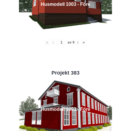
Husmodell 1003 - Före
«
‹
av
9
›
»
Projekt 383
Husmodell 1003 - Före