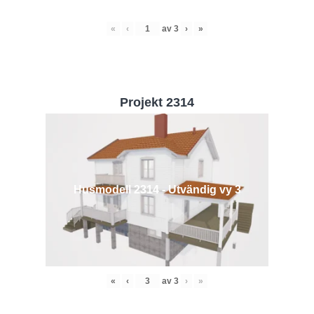
«
‹
av
3
›
»
Projekt 2314
Husmodell 2314 - Utvändig vy 3
«
‹
av
3
›
»