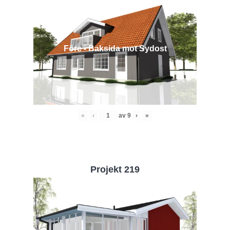
Före - Baksida mot Sydost
«
‹
av
9
›
»
Projekt 219