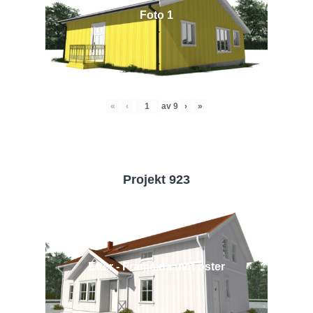
Foto 1
«
‹
av
9
›
»
Projekt 923
Efter - Framsida mot öster