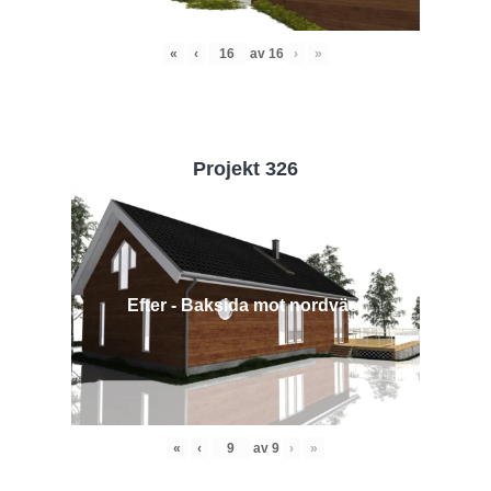
«
‹
av
16
›
»
Projekt 326
Efter - Baksida mot nordväst
«
‹
av
9
›
»