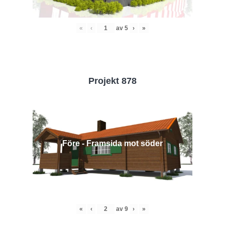
«
‹
av
5
›
»
Projekt 878
Före - Framsida mot söder
«
‹
av
9
›
»