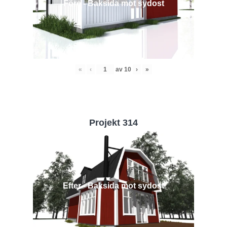
Före - Baksida mot sydost
«
‹
av
10
›
»
Projekt 314
Efter - Baksida mot sydost