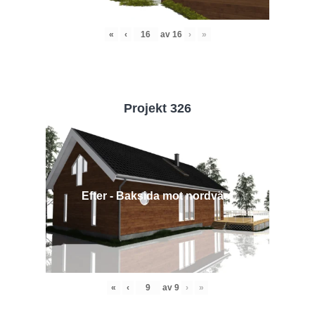
«
‹
av
16
›
»
Projekt 326
Efter - Baksida mot nordväst
«
‹
av
9
›
»