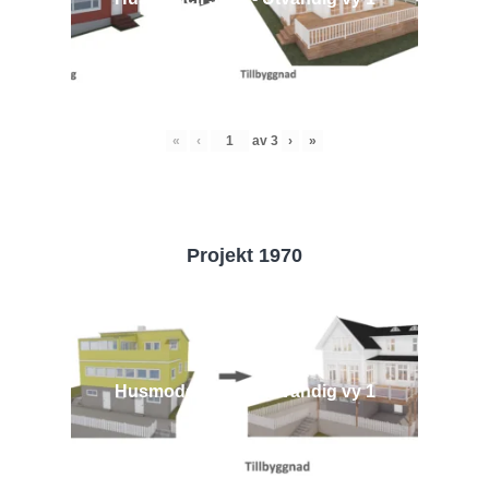
«
‹
av
3
›
»
Projekt 1970
Husmodell 1970 - Utvändig vy 1