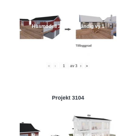
Husmodell 3442 - Utvändig vy 1
«
‹
av
3
›
»
Projekt 3104
Husmodell 3104 - Utvändig vy 1