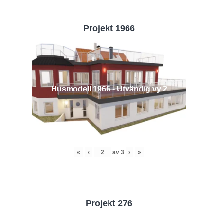
Projekt 1966
Husmodell 1966 - Utvändig vy 2
«
‹
av
3
›
»
Projekt 276