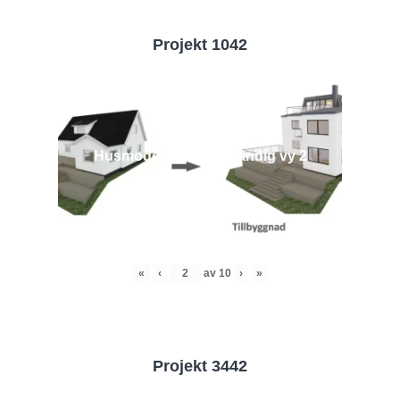
Projekt 1042
Husmodell 1042 - Utvändig vy 2
«
‹
av
10
›
»
Projekt 3442