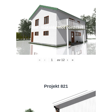
Före - Baksida mot nordväst
«
‹
av
12
›
»
Projekt 821