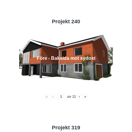
Projekt 240
Före - Baksida mot sydost
«
‹
av
11
›
»
Projekt 319