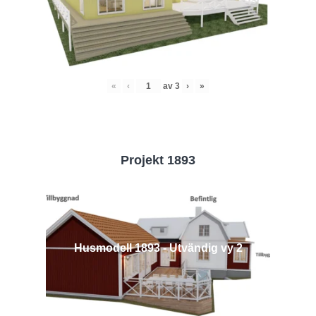
«
‹
av
3
›
»
Projekt 1893
Husmodell 1893 - Utvändig vy 2