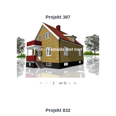
Projekt 387
Före - Framsida mot norr
«
‹
av
11
›
»
Projekt 832