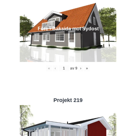
Före - Baksida mot Sydost
«
‹
av
9
›
»
Projekt 219