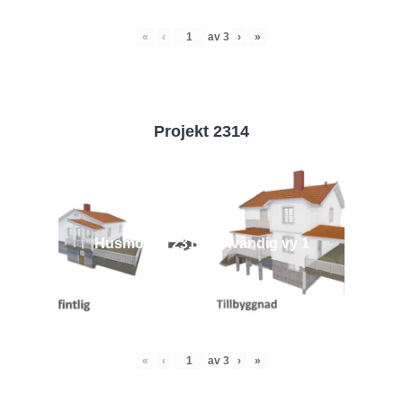
«
‹
av
3
›
»
Projekt 2314
Husmodell 2314 - Utvändig vy 1
«
‹
av
3
›
»