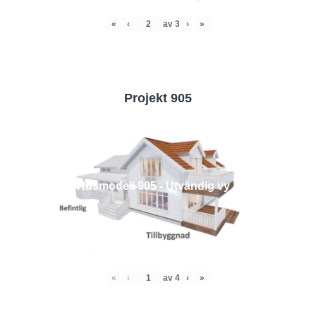
«
‹
av
3
›
»
Projekt 905
Husmodell 905 - Utvändig vy 1
«
‹
av
4
›
»