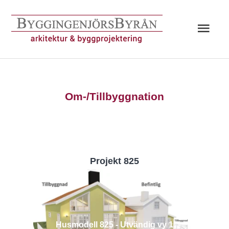
Hoppa
till
Huv
innehåll
Om-/Tillbyggnation
Projekt 825
Husmodell 825 - Utvändig vy 1