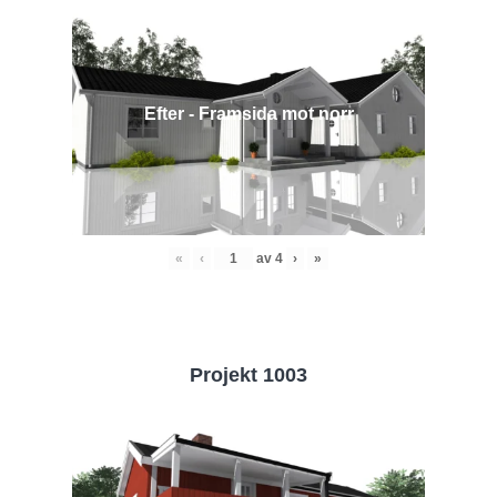
Efter - Framsida mot norr
«
‹
av
4
›
»
Projekt 1003