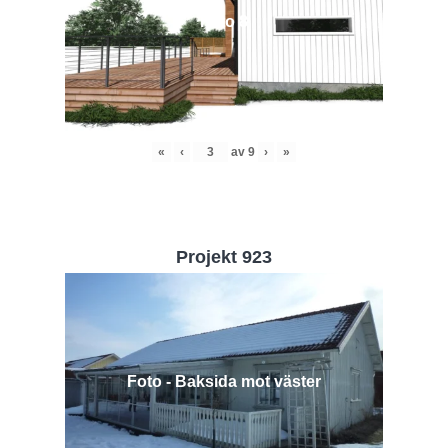
Foto 8
«
‹
av
9
›
»
Projekt 923
Foto - Baksida mot väster