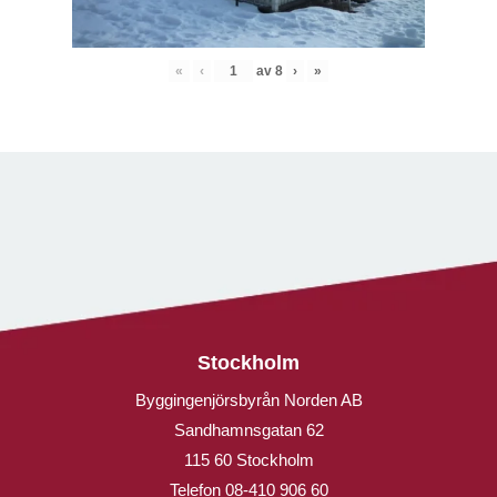
«
‹
av
8
›
»
Stockholm
Byggingenjörsbyrån Norden AB
Sandhamnsgatan 62
115 60 Stockholm
Telefon
08-410 906 60