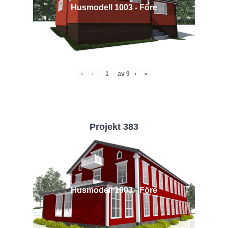
Husmodell 1003 - Före
«
‹
av
9
›
»
Projekt 383
Husmodell 1003 - Före